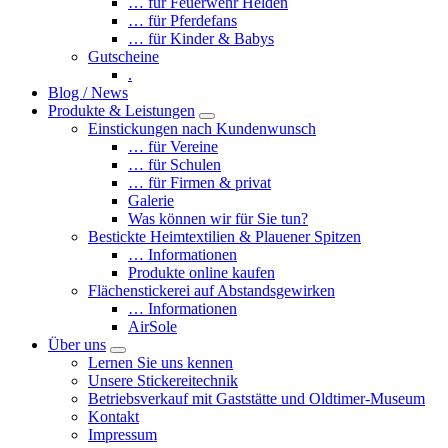
… für Feuerwehr Helden
… für Pferdefans
… für Kinder & Babys
Gutscheine
.
Blog / News
Produkte & Leistungen
Einstickungen nach Kundenwunsch
… für Vereine
… für Schulen
… für Firmen & privat
Galerie
Was können wir für Sie tun?
Bestickte Heimtextilien & Plauener Spitzen
… Informationen
Produkte online kaufen
Flächenstickerei auf Abstandsgewirken
… Informationen
AirSole
Über uns
Lernen Sie uns kennen
Unsere Stickereitechnik
Betriebsverkauf mit Gaststätte und Oldtimer-Museum
Kontakt
Impressum