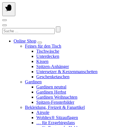
Springe
zum
Inhalt
Suchen
nach:
Online Shop
Feines für den Tisch
Tischwäsche
Unterdecken
Kissen
Spitzen-Anhänger
Untersetzer & Kerzenmanschetten
Geschenketaschen
Gardinen
Gardinen neutral
Gardinen Herbst
Gardinen Weihnachten
Spitzen-Fensterbilder
Bekleidung, Freizeit & Fanartikel
Airsole
Wohltex® Sitzauflagen
… für Erzgebirgsfans