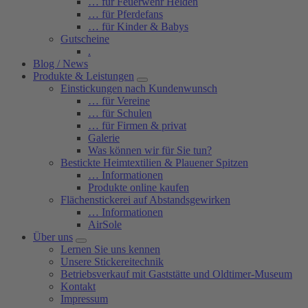
… für Feuerwehr Helden
… für Pferdefans
… für Kinder & Babys
Gutscheine
.
Blog / News
Produkte & Leistungen
Einstickungen nach Kundenwunsch
… für Vereine
… für Schulen
… für Firmen & privat
Galerie
Was können wir für Sie tun?
Bestickte Heimtextilien & Plauener Spitzen
… Informationen
Produkte online kaufen
Flächenstickerei auf Abstandsgewirken
… Informationen
AirSole
Über uns
Lernen Sie uns kennen
Unsere Stickereitechnik
Betriebsverkauf mit Gaststätte und Oldtimer-Museum
Kontakt
Impressum