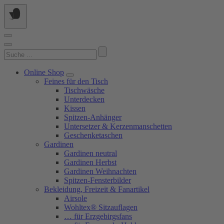
Springe
zum
Inhalt
Suchen
nach:
Online Shop
Feines für den Tisch
Tischwäsche
Unterdecken
Kissen
Spitzen-Anhänger
Untersetzer & Kerzenmanschetten
Geschenketaschen
Gardinen
Gardinen neutral
Gardinen Herbst
Gardinen Weihnachten
Spitzen-Fensterbilder
Bekleidung, Freizeit & Fanartikel
Airsole
Wohltex® Sitzauflagen
… für Erzgebirgsfans