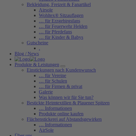
Bekleidung, Freizeit & Fanartikel
Airsole
Wohltex® Sitzauflagen
… für Erzgebirgsfans
… für Feuerwehr Helden
… für Pferdefans
… für Kinder & Babys
Gutscheine
.
Blog / News
Produkte & Leistungen
Einstickungen nach Kundenwunsch
… für Vereine
… für Schulen
… für Firmen & privat
Galerie
Was können wir für Sie tun?
Bestickte Heimtextilien & Plauener Spitzen
… Informationen
Produkte online kaufen
Flächenstickerei auf Abstandsgewirken
… Informationen
AirSole
Über uns