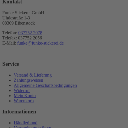
Kontakt
Funke Stickerei GmbH
Uhdestraße 1-3
08309 Eibenstock
Telefon:
037752 2078
Telefax: 037752 2056
E-Mail:
funke@funke-stickerei.de
Service
Versand & Lieferung
Zahlungsweisen
Allgemeine Geschäftsbedingungen
Widerruf
Mein Konto
Warenkorb
Informationen
Händlerbund
Versandpartner iloxx