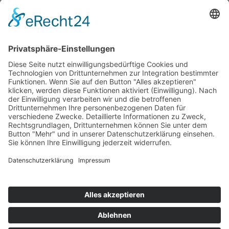
Anmelden
Passwort vergessen?
Angemeldet bleiben
Anmelden
Zum Inhalt springen
Vertrag widerrufen
Werkzeugleiste öffnen
Eingabehilfen
Text vergrößern
Text verkleinern
Graustufen
Hoher Kontrast
Negativer Kontrast
Heller Hintergrund