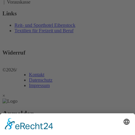
| Vorauskasse
Links
Reit- und Sporthotel Eibenstock
Textilien für Freizeit und Beruf
Widerruf
©2026
/
Kontakt
Datenschutz
Impressum
×
Anmelden