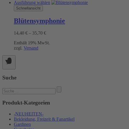
Dieses
Ausführung wählen
Produkt
Schnellansicht
weist
mehrere
Blütensymphonie
Varianten
auf.
Preisspanne:
14,40
€
–
35,70
€
Die
14,40 €
Optionen
Enthält 19% MwSt.
bis
können
zzgl.
Versand
35,70 €
auf
der
Produktseite
gewählt
werden
Suche
Suchen
nach:
Produkt-Kategorien
-NEUHEITEN-
Bekleidung, Freizeit & Fanartikel
Gardinen