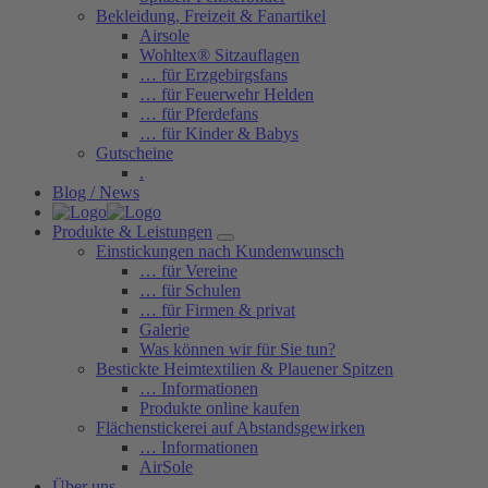
Bekleidung, Freizeit & Fanartikel
Airsole
Wohltex® Sitzauflagen
… für Erzgebirgsfans
… für Feuerwehr Helden
… für Pferdefans
… für Kinder & Babys
Gutscheine
.
Blog / News
Produkte & Leistungen
Einstickungen nach Kundenwunsch
… für Vereine
… für Schulen
… für Firmen & privat
Galerie
Was können wir für Sie tun?
Bestickte Heimtextilien & Plauener Spitzen
… Informationen
Produkte online kaufen
Flächenstickerei auf Abstandsgewirken
… Informationen
AirSole
Über uns