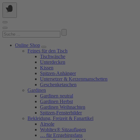
Springe
zum
Inhalt
Suchen
nach:
Online Shop
Feines für den Tisch
Tischwäsche
Unterdecken
Kissen
Spitzen-Anhänger
Untersetzer & Kerzenmanschetten
Geschenketaschen
Gardinen
Gardinen neutral
Gardinen Herbst
Gardinen Weihnachten
Spitzen-Fensterbilder
Bekleidung, Freizeit & Fanartikel
Airsole
Wohltex® Sitzauflagen
… für Erzgebirgsfans