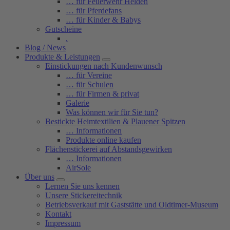
… für Feuerwehr Helden
… für Pferdefans
… für Kinder & Babys
Gutscheine
.
Blog / News
Produkte & Leistungen
Einstickungen nach Kundenwunsch
… für Vereine
… für Schulen
… für Firmen & privat
Galerie
Was können wir für Sie tun?
Bestickte Heimtextilien & Plauener Spitzen
… Informationen
Produkte online kaufen
Flächenstickerei auf Abstandsgewirken
… Informationen
AirSole
Über uns
Lernen Sie uns kennen
Unsere Stickereitechnik
Betriebsverkauf mit Gaststätte und Oldtimer-Museum
Kontakt
Impressum