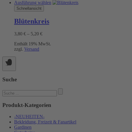
Dieses
Ausführung wählen
Produkt
Schnellansicht
weist
mehrere
Blütenkreis
Varianten
auf.
Preisspanne:
3,80
€
–
5,20
€
Die
3,80 €
Optionen
Enthält 19% MwSt.
bis
können
zzgl.
Versand
5,20 €
auf
der
Produktseite
gewählt
werden
Suche
Suchen
nach:
Produkt-Kategorien
-NEUHEITEN-
Bekleidung, Freizeit & Fanartikel
Gardinen