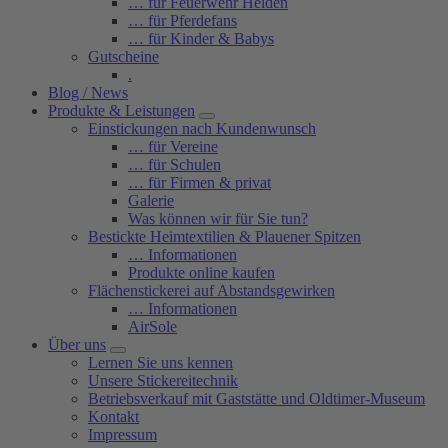
… für Feuerwehr Helden
… für Pferdefans
… für Kinder & Babys
Gutscheine
.
Blog / News
Produkte & Leistungen
Einstickungen nach Kundenwunsch
… für Vereine
… für Schulen
… für Firmen & privat
Galerie
Was können wir für Sie tun?
Bestickte Heimtextilien & Plauener Spitzen
… Informationen
Produkte online kaufen
Flächenstickerei auf Abstandsgewirken
… Informationen
AirSole
Über uns
Lernen Sie uns kennen
Unsere Stickereitechnik
Betriebsverkauf mit Gaststätte und Oldtimer-Museum
Kontakt
Impressum