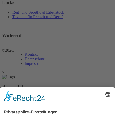
Links
Reit- und Sporthotel Eibenstock
Textilien für Freizeit und Beruf
Widerruf
©2026
/
Kontakt
Datenschutz
Impressum
×
Anmelden