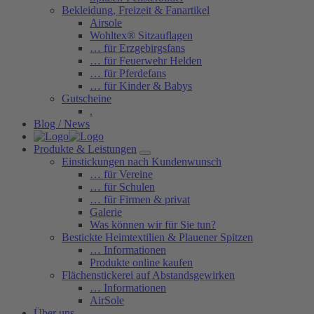
Bekleidung, Freizeit & Fanartikel
Airsole
Wohltex® Sitzauflagen
… für Erzgebirgsfans
… für Feuerwehr Helden
… für Pferdefans
… für Kinder & Babys
Gutscheine
.
Blog / News
Produkte & Leistungen
Einstickungen nach Kundenwunsch
… für Vereine
… für Schulen
… für Firmen & privat
Galerie
Was können wir für Sie tun?
Bestickte Heimtextilien & Plauener Spitzen
… Informationen
Produkte online kaufen
Flächenstickerei auf Abstandsgewirken
… Informationen
AirSole
Über uns