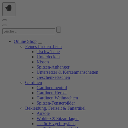
Springe
zum
Inhalt
Suchen
nach:
Online Shop
Feines für den Tisch
Tischwäsche
Unterdecken
Kissen
Spitzen-Anhänger
Untersetzer & Kerzenmanschetten
Geschenketaschen
Gardinen
Gardinen neutral
Gardinen Herbst
Gardinen Weihnachten
Spitzen-Fensterbilder
Bekleidung, Freizeit & Fanartikel
Airsole
Wohltex® Sitzauflagen
… für Erzgebirgsfans