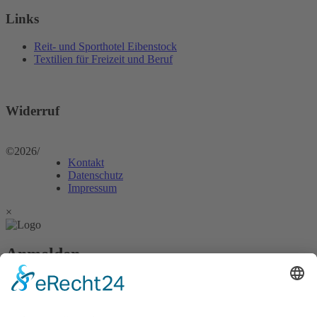
Links
Reit- und Sporthotel Eibenstock
Textilien für Freizeit und Beruf
Widerruf
©2026
/
Kontakt
Datenschutz
Impressum
×
Anmelden