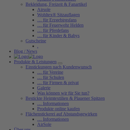
Bekleidung, Freizeit & Fanartikel
Airsole
Wohltex® Sitzauflagen
… für Erzgebirgsfans
… für Feuerwehr Helden
… für Pferdefans
… für Kinder & Babys
Gutscheine
.
Blog / News
Produkte & Leistungen
Einstickungen nach Kundenwunsch
… für Vereine
… für Schulen
… für Firmen & privat
Galerie
Was können wir für Sie tun?
Bestickte Heimtextilien & Plauener Spitzen
… Informationen
Produkte online kaufen
Flächenstickerei auf Abstandsgewirken
… Informationen
AirSole
Über uns