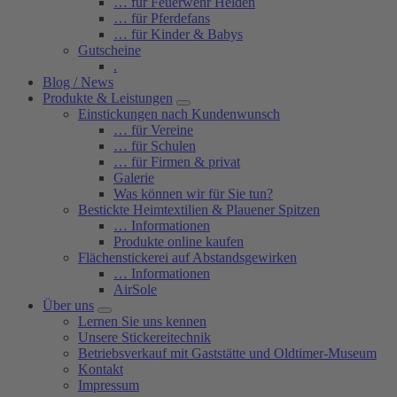
… für Feuerwehr Helden
… für Pferdefans
… für Kinder & Babys
Gutscheine
.
Blog / News
Produkte & Leistungen
Einstickungen nach Kundenwunsch
… für Vereine
… für Schulen
… für Firmen & privat
Galerie
Was können wir für Sie tun?
Bestickte Heimtextilien & Plauener Spitzen
… Informationen
Produkte online kaufen
Flächenstickerei auf Abstandsgewirken
… Informationen
AirSole
Über uns
Lernen Sie uns kennen
Unsere Stickereitechnik
Betriebsverkauf mit Gaststätte und Oldtimer-Museum
Kontakt
Impressum