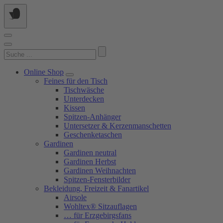
Springe
zum
Inhalt
Suchen
nach:
Online Shop
Feines für den Tisch
Tischwäsche
Unterdecken
Kissen
Spitzen-Anhänger
Untersetzer & Kerzenmanschetten
Geschenketaschen
Gardinen
Gardinen neutral
Gardinen Herbst
Gardinen Weihnachten
Spitzen-Fensterbilder
Bekleidung, Freizeit & Fanartikel
Airsole
Wohltex® Sitzauflagen
… für Erzgebirgsfans