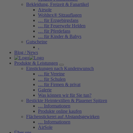
Bekleidung, Freizeit & Fanartikel
Airsole
Wohltex® Sitzauflagen
… für Erzgebirgsfans
… für Feuerwehr Helden
… für Pferdefans
… für Kinder & Babys
Gutscheine
.
Blog / News
Produkte & Leistungen
Einstickungen nach Kundenwunsch
… für Vereine
… für Schulen
… für Firmen & privat
Galerie
Was können wir für Sie tun?
Bestickte Heimtextilien & Plauener Spitzen
… Informationen
Produkte online kaufen
Flächenstickerei auf Abstandsgewirken
… Informationen
AirSole
Über uns