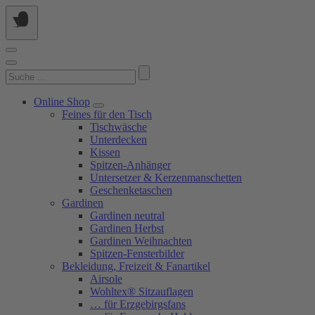
Springe
zum
Inhalt
Suchen
nach:
Online Shop
Feines für den Tisch
Tischwäsche
Unterdecken
Kissen
Spitzen-Anhänger
Untersetzer & Kerzenmanschetten
Geschenketaschen
Gardinen
Gardinen neutral
Gardinen Herbst
Gardinen Weihnachten
Spitzen-Fensterbilder
Bekleidung, Freizeit & Fanartikel
Airsole
Wohltex® Sitzauflagen
… für Erzgebirgsfans