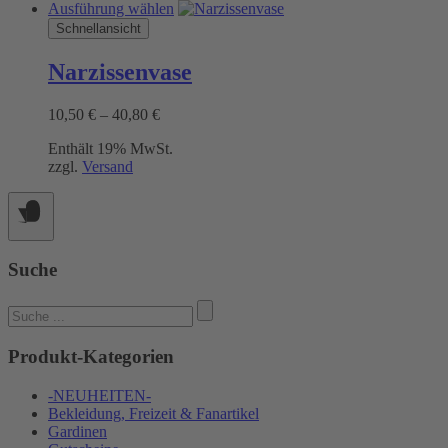
Dieses
Ausführung wählen
Produkt
Schnellansicht
weist
mehrere
Narzissenvase
Varianten
auf.
Preisspanne:
10,50
€
–
40,80
€
Die
10,50 €
Optionen
Enthält 19% MwSt.
bis
können
zzgl.
Versand
40,80 €
auf
der
Produktseite
gewählt
werden
Suche
Suchen
nach:
Produkt-Kategorien
-NEUHEITEN-
Bekleidung, Freizeit & Fanartikel
Gardinen