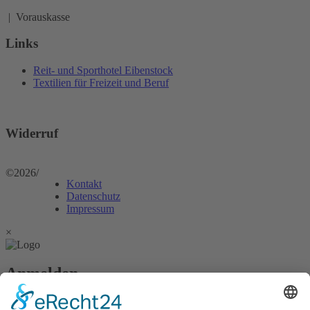
| Vorauskasse
Links
Reit- und Sporthotel Eibenstock
Textilien für Freizeit und Beruf
Widerruf
©2026
/
Kontakt
Datenschutz
Impressum
×
Anmelden