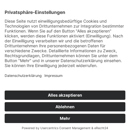
Passwort vergessen?
Angemeldet bleiben
Anmelden
Zum Inhalt springen
Vertrag widerrufen
Werkzeugleiste öffnen
Eingabehilfen
Text vergrößern
Text verkleinern
Graustufen
Hoher Kontrast
Negativer Kontrast
Heller Hintergrund
Links unterstrichen
Lesbare Schriften
Zurücksetzen