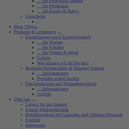
… für Feuerwehr Helden
… für Pferdefans
… für Kinder & Babys
Gutscheine
.
Blog / News
Produkte & Leistungen
Einstickungen nach Kundenwunsch
… für Vereine
… für Schulen
… für Firmen & privat
Galerie
Was können wir für Sie tun?
Bestickte Heimtextilien & Plauener Spitzen
… Informationen
Produkte online kaufen
Flächenstickerei auf Abstandsgewirken
… Informationen
AirSole
Über uns
Lernen Sie uns kennen
Unsere Stickereitechnik
Betriebsverkauf mit Gaststätte und Oldtimer-Museum
Kontakt
Impressum