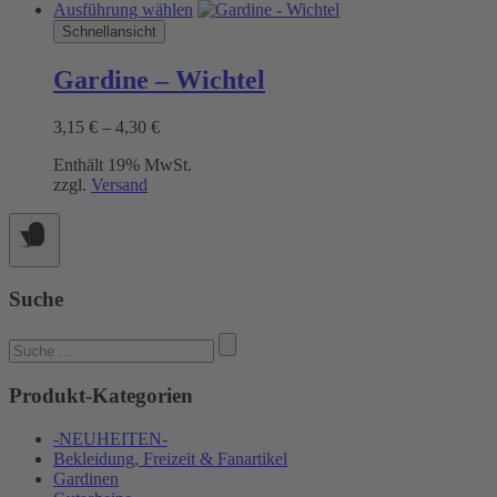
Dieses
Ausführung wählen
Produkt
Schnellansicht
weist
mehrere
Gardine – Wichtel
Varianten
auf.
Preisspanne:
3,15
€
–
4,30
€
Die
3,15 €
Optionen
Enthält 19% MwSt.
bis
können
zzgl.
Versand
4,30 €
auf
der
Produktseite
gewählt
werden
Suche
Suchen
nach:
Produkt-Kategorien
-NEUHEITEN-
Bekleidung, Freizeit & Fanartikel
Gardinen