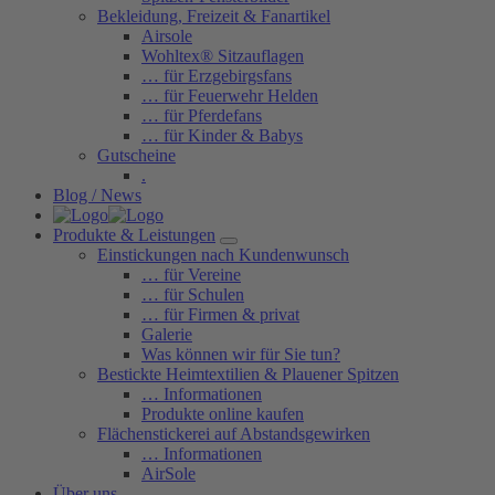
Bekleidung, Freizeit & Fanartikel
Airsole
Wohltex® Sitzauflagen
… für Erzgebirgsfans
… für Feuerwehr Helden
… für Pferdefans
… für Kinder & Babys
Gutscheine
.
Blog / News
Produkte & Leistungen
Einstickungen nach Kundenwunsch
… für Vereine
… für Schulen
… für Firmen & privat
Galerie
Was können wir für Sie tun?
Bestickte Heimtextilien & Plauener Spitzen
… Informationen
Produkte online kaufen
Flächenstickerei auf Abstandsgewirken
… Informationen
AirSole
Über uns