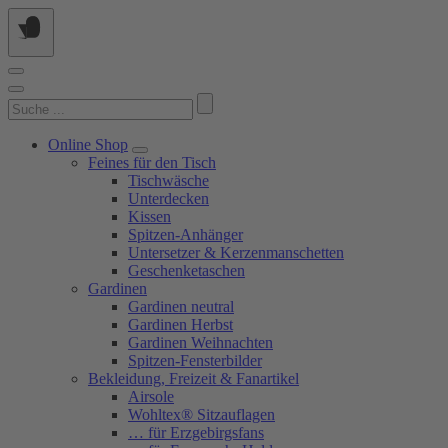
Springe
zum
Inhalt
Suchen
nach:
Online Shop
Feines für den Tisch
Tischwäsche
Unterdecken
Kissen
Spitzen-Anhänger
Untersetzer & Kerzenmanschetten
Geschenketaschen
Gardinen
Gardinen neutral
Gardinen Herbst
Gardinen Weihnachten
Spitzen-Fensterbilder
Bekleidung, Freizeit & Fanartikel
Airsole
Wohltex® Sitzauflagen
… für Erzgebirgsfans