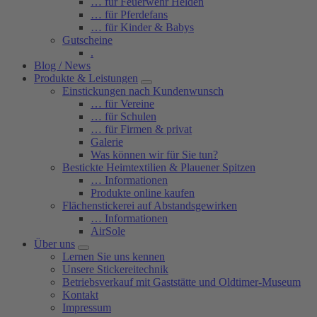
… für Feuerwehr Helden
… für Pferdefans
… für Kinder & Babys
Gutscheine
.
Blog / News
Produkte & Leistungen
Einstickungen nach Kundenwunsch
… für Vereine
… für Schulen
… für Firmen & privat
Galerie
Was können wir für Sie tun?
Bestickte Heimtextilien & Plauener Spitzen
… Informationen
Produkte online kaufen
Flächenstickerei auf Abstandsgewirken
… Informationen
AirSole
Über uns
Lernen Sie uns kennen
Unsere Stickereitechnik
Betriebsverkauf mit Gaststätte und Oldtimer-Museum
Kontakt
Impressum