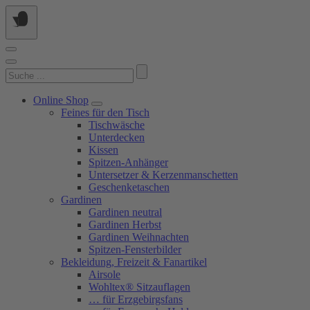
Springe
zum
Inhalt
Suchen
nach:
Online Shop
Feines für den Tisch
Tischwäsche
Unterdecken
Kissen
Spitzen-Anhänger
Untersetzer & Kerzenmanschetten
Geschenketaschen
Gardinen
Gardinen neutral
Gardinen Herbst
Gardinen Weihnachten
Spitzen-Fensterbilder
Bekleidung, Freizeit & Fanartikel
Airsole
Wohltex® Sitzauflagen
… für Erzgebirgsfans