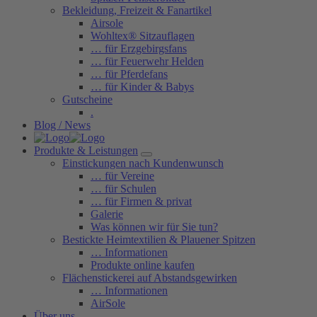
Bekleidung, Freizeit & Fanartikel
Airsole
Wohltex® Sitzauflagen
… für Erzgebirgsfans
… für Feuerwehr Helden
… für Pferdefans
… für Kinder & Babys
Gutscheine
.
Blog / News
Produkte & Leistungen
Einstickungen nach Kundenwunsch
… für Vereine
… für Schulen
… für Firmen & privat
Galerie
Was können wir für Sie tun?
Bestickte Heimtextilien & Plauener Spitzen
… Informationen
Produkte online kaufen
Flächenstickerei auf Abstandsgewirken
… Informationen
AirSole
Über uns