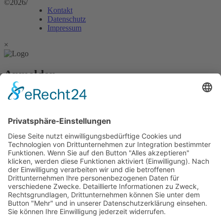
©2026
/
Kontakt
Datenschutz
Impressum
×
Anmelden
Passwort vergessen?
Angemeldet bleiben
Anmelden
Zum Inhalt springen
Vertrag widerrufen
Werkzeugleiste öffnen
Eingabehilfen