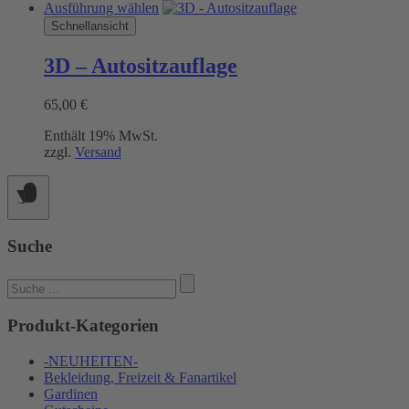
Dieses
Ausführung wählen
Produkt
Schnellansicht
weist
mehrere
3D – Autositzauflage
Varianten
auf.
65,00
€
Die
Optionen
Enthält 19% MwSt.
können
zzgl.
Versand
auf
der
Produktseite
gewählt
werden
Suche
Suchen
nach:
Produkt-Kategorien
-NEUHEITEN-
Bekleidung, Freizeit & Fanartikel
Gardinen