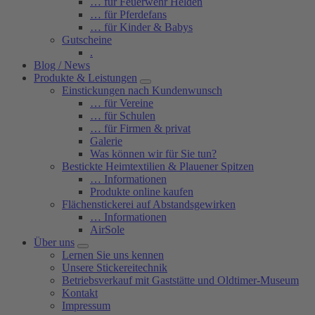
… für Feuerwehr Helden
… für Pferdefans
… für Kinder & Babys
Gutscheine
.
Blog / News
Produkte & Leistungen
Einstickungen nach Kundenwunsch
… für Vereine
… für Schulen
… für Firmen & privat
Galerie
Was können wir für Sie tun?
Bestickte Heimtextilien & Plauener Spitzen
… Informationen
Produkte online kaufen
Flächenstickerei auf Abstandsgewirken
… Informationen
AirSole
Über uns
Lernen Sie uns kennen
Unsere Stickereitechnik
Betriebsverkauf mit Gaststätte und Oldtimer-Museum
Kontakt
Impressum