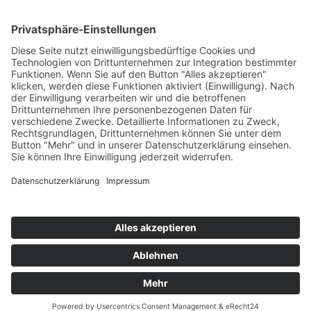
Passwort vergessen?
Angemeldet bleiben
Anmelden
Zum Inhalt springen
Vertrag widerrufen
Werkzeugleiste öffnen
Eingabehilfen
Text vergrößern
Text verkleinern
Graustufen
Hoher Kontrast
Negativer Kontrast
Heller Hintergrund
Links unterstrichen
Lesbare Schriften
Zurücksetzen