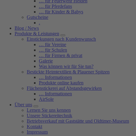
… für Feuerwehr Helden
… für Pferdefans
… für Kinder & Babys
Gutscheine
.
Blog / News
Produkte & Leistungen
Einstickungen nach Kundenwunsch
… für Vereine
… für Schulen
… für Firmen & privat
Galerie
Was können wir für Sie tun?
Bestickte Heimtextilien & Plauener Spitzen
… Informationen
Produkte online kaufen
Flächenstickerei auf Abstandsgewirken
… Informationen
AirSole
Über uns
Lernen Sie uns kennen
Unsere Stickereitechnik
Betriebsverkauf mit Gaststätte und Oldtimer-Museum
Kontakt
Impressum