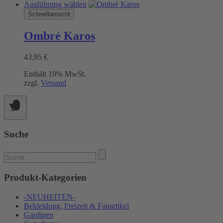
Dieses
Ausführung wählen
Produkt
Schnellansicht
weist
mehrere
Ombré Karos
Varianten
auf.
43,95
€
Die
Optionen
Enthält 19% MwSt.
können
zzgl.
Versand
auf
der
Produktseite
gewählt
werden
Suche
Suchen
nach:
Produkt-Kategorien
-NEUHEITEN-
Bekleidung, Freizeit & Fanartikel
Gardinen