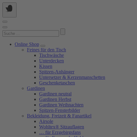
Springe
zum
Inhalt
Suchen
nach:
Online Shop
Feines für den Tisch
Tischwäsche
Unterdecken
Kissen
Spitzen-Anhänger
Untersetzer & Kerzenmanschetten
Geschenketaschen
Gardinen
Gardinen neutral
Gardinen Herbst
Gardinen Weihnachten
Spitzen-Fensterbilder
Bekleidung, Freizeit & Fanartikel
Airsole
Wohltex® Sitzauflagen
… für Erzgebirgsfans