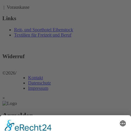
| Vorauskasse
Links
Reit- und Sporthotel Eibenstock
Textilien für Freizeit und Beruf
Widerruf
©2026
/
Kontakt
Datenschutz
Impressum
×
Anmelden