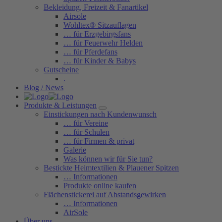
Bekleidung, Freizeit & Fanartikel
Airsole
Wohltex® Sitzauflagen
… für Erzgebirgsfans
… für Feuerwehr Helden
… für Pferdefans
… für Kinder & Babys
Gutscheine
.
Blog / News
Produkte & Leistungen
Einstickungen nach Kundenwunsch
… für Vereine
… für Schulen
… für Firmen & privat
Galerie
Was können wir für Sie tun?
Bestickte Heimtextilien & Plauener Spitzen
… Informationen
Produkte online kaufen
Flächenstickerei auf Abstandsgewirken
… Informationen
AirSole
Über uns