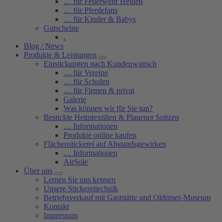
… für Feuerwehr Helden
… für Pferdefans
… für Kinder & Babys
Gutscheine
.
Blog / News
Produkte & Leistungen
Einstickungen nach Kundenwunsch
… für Vereine
… für Schulen
… für Firmen & privat
Galerie
Was können wir für Sie tun?
Bestickte Heimtextilien & Plauener Spitzen
… Informationen
Produkte online kaufen
Flächenstickerei auf Abstandsgewirken
… Informationen
AirSole
Über uns
Lernen Sie uns kennen
Unsere Stickereitechnik
Betriebsverkauf mit Gaststätte und Oldtimer-Museum
Kontakt
Impressum