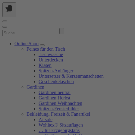
Springe
zum
Inhalt
Suchen
nach:
Online Shop
Feines für den Tisch
Tischwäsche
Unterdecken
Kissen
Spitzen-Anhänger
Untersetzer & Kerzenmanschetten
Geschenketaschen
Gardinen
Gardinen neutral
Gardinen Herbst
Gardinen Weihnachten
Spitzen-Fensterbilder
Bekleidung, Freizeit & Fanartikel
Airsole
Wohltex® Sitzauflagen
… für Erzgebirgsfans