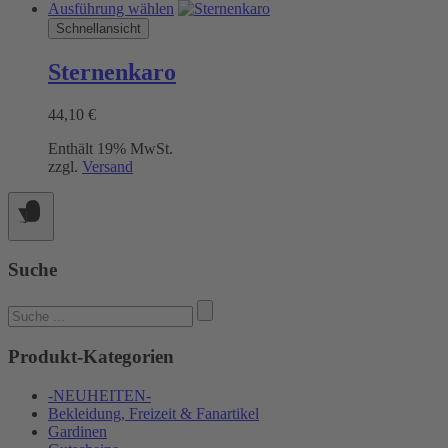
Dieses
Ausführung wählen
Produkt
Schnellansicht
weist
mehrere
Sternenkaro
Varianten
auf.
44,10
€
Die
Optionen
Enthält 19% MwSt.
können
zzgl.
Versand
auf
der
Produktseite
gewählt
werden
Suche
Suchen
nach:
Produkt-Kategorien
-NEUHEITEN-
Bekleidung, Freizeit & Fanartikel
Gardinen