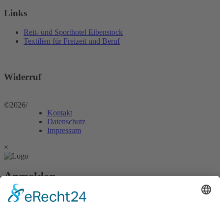
Links
Reit- und Sporthotel Eibenstock
Textilien für Freizeit und Beruf
Widerruf
©2026
/
Kontakt
Datenschutz
Impressum
×
Anmelden