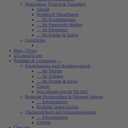
Bekleidung, Freizeit & Fanartikel
Airsole
Wohltex® Sitzauflagen
… für Erzgebirgsfans
… für Feuerwehr Helden
… für Pferdefans
… für Kinder & Babys
Gutscheine
.
Blog / News
Produkte & Leistungen
Einstickungen nach Kundenwunsch
… für Vereine
… für Schulen
… für Firmen & privat
Galerie
Was können wir für Sie tun?
Bestickte Heimtextilien & Plauener Spitzen
… Informationen
Produkte online kaufen
Flächenstickerei auf Abstandsgewirken
… Informationen
AirSole
Über uns