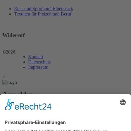
Reit- und Sporthotel Eibenstock
Textilien für Freizeit und Beruf
Widerruf
©2026
/
Kontakt
Datenschutz
Impressum
×
Anmelden
Passwort vergessen?