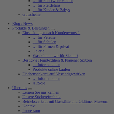
… für Feuerwehr Helden
… für Pferdefans
… für Kinder & Babys
Gutscheine
.
Blog / News
Produkte & Leistungen
Einstickungen nach Kundenwunsch
… für Vereine
… für Schulen
… für Firmen & privat
Galerie
Was können wir für Sie tun?
Bestickte Heimtextilien & Plauener Spitzen
… Informationen
Produkte online kaufen
Flächenstickerei auf Abstandsgewirken
… Informationen
AirSole
Über uns
Lernen Sie uns kennen
Unsere Stickereitechnik
Betriebsverkauf mit Gaststätte und Oldtimer-Museum
Kontakt
Impressum