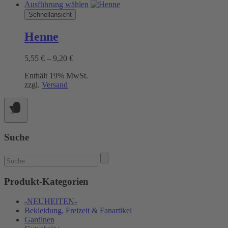
Dieses
Ausführung wählen
Produkt
Schnellansicht
weist
mehrere
Henne
Varianten
auf.
Preisspanne:
5,55
€
–
9,20
€
Die
5,55 €
Optionen
Enthält 19% MwSt.
bis
können
zzgl.
Versand
9,20 €
auf
der
Produktseite
gewählt
werden
Suche
Suchen
nach:
Produkt-Kategorien
-NEUHEITEN-
Bekleidung, Freizeit & Fanartikel
Gardinen