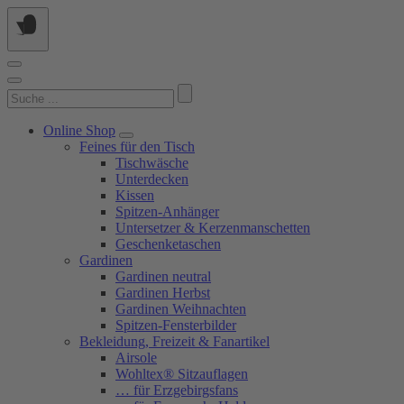
Springe
zum
Inhalt
Suchen
nach:
Online Shop
Feines für den Tisch
Tischwäsche
Unterdecken
Kissen
Spitzen-Anhänger
Untersetzer & Kerzenmanschetten
Geschenketaschen
Gardinen
Gardinen neutral
Gardinen Herbst
Gardinen Weihnachten
Spitzen-Fensterbilder
Bekleidung, Freizeit & Fanartikel
Airsole
Wohltex® Sitzauflagen
… für Erzgebirgsfans