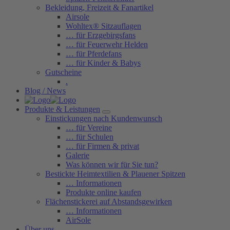
Bekleidung, Freizeit & Fanartikel
Airsole
Wohltex® Sitzauflagen
… für Erzgebirgsfans
… für Feuerwehr Helden
… für Pferdefans
… für Kinder & Babys
Gutscheine
.
Blog / News
Produkte & Leistungen
Einstickungen nach Kundenwunsch
… für Vereine
… für Schulen
… für Firmen & privat
Galerie
Was können wir für Sie tun?
Bestickte Heimtextilien & Plauener Spitzen
… Informationen
Produkte online kaufen
Flächenstickerei auf Abstandsgewirken
… Informationen
AirSole
Über uns