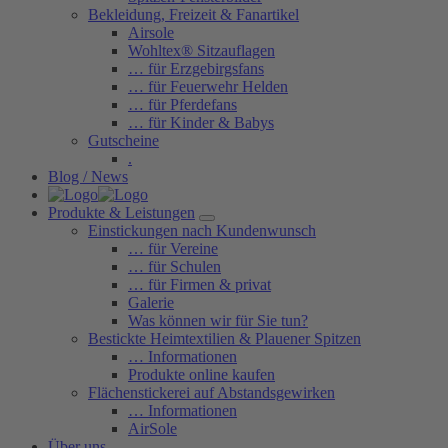
Bekleidung, Freizeit & Fanartikel
Airsole
Wohltex® Sitzauflagen
… für Erzgebirgsfans
… für Feuerwehr Helden
… für Pferdefans
… für Kinder & Babys
Gutscheine
.
Blog / News
Produkte & Leistungen
Einstickungen nach Kundenwunsch
… für Vereine
… für Schulen
… für Firmen & privat
Galerie
Was können wir für Sie tun?
Bestickte Heimtextilien & Plauener Spitzen
… Informationen
Produkte online kaufen
Flächenstickerei auf Abstandsgewirken
… Informationen
AirSole
Über uns