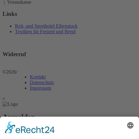
| Vorauskasse
Links
Reit- und Sporthotel Eibenstock
Textilien für Freizeit und Beruf
Widerruf
©2026
/
Kontakt
Datenschutz
Impressum
×
Anmelden