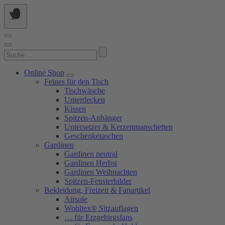
Springe
zum
Inhalt
Suchen
nach:
Online Shop
Feines für den Tisch
Tischwäsche
Unterdecken
Kissen
Spitzen-Anhänger
Untersetzer & Kerzenmanschetten
Geschenketaschen
Gardinen
Gardinen neutral
Gardinen Herbst
Gardinen Weihnachten
Spitzen-Fensterbilder
Bekleidung, Freizeit & Fanartikel
Airsole
Wohltex® Sitzauflagen
… für Erzgebirgsfans