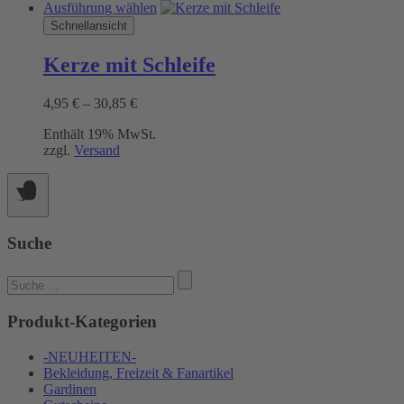
Dieses
Ausführung wählen
Produkt
Schnellansicht
weist
mehrere
Kerze mit Schleife
Varianten
auf.
Preisspanne:
4,95
€
–
30,85
€
Die
4,95 €
Optionen
Enthält 19% MwSt.
bis
können
zzgl.
Versand
30,85 €
auf
der
Produktseite
gewählt
werden
Suche
Suchen
nach:
Produkt-Kategorien
-NEUHEITEN-
Bekleidung, Freizeit & Fanartikel
Gardinen