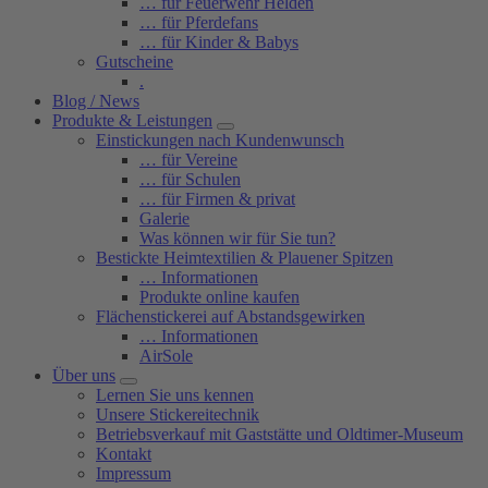
… für Feuerwehr Helden
… für Pferdefans
… für Kinder & Babys
Gutscheine
.
Blog / News
Produkte & Leistungen
Einstickungen nach Kundenwunsch
… für Vereine
… für Schulen
… für Firmen & privat
Galerie
Was können wir für Sie tun?
Bestickte Heimtextilien & Plauener Spitzen
… Informationen
Produkte online kaufen
Flächenstickerei auf Abstandsgewirken
… Informationen
AirSole
Über uns
Lernen Sie uns kennen
Unsere Stickereitechnik
Betriebsverkauf mit Gaststätte und Oldtimer-Museum
Kontakt
Impressum