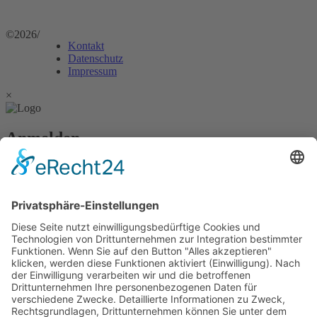
©2026
/
Kontakt
Datenschutz
Impressum
×
Anmelden
Passwort vergessen?
Angemeldet bleiben
Anmelden
Zum Inhalt springen
Vertrag widerrufen