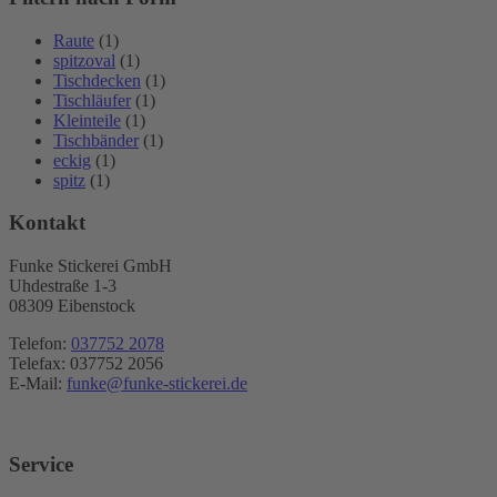
Raute
(1)
spitzoval
(1)
Tischdecken
(1)
Tischläufer
(1)
Kleinteile
(1)
Tischbänder
(1)
eckig
(1)
spitz
(1)
Kontakt
Funke Stickerei GmbH
Uhdestraße 1-3
08309 Eibenstock
Telefon:
037752 2078
Telefax: 037752 2056
E-Mail:
funke@funke-stickerei.de
Service