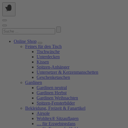
Springe
zum
Inhalt
Suchen
nach:
Online Shop
Feines für den Tisch
Tischwäsche
Unterdecken
Kissen
Spitzen-Anhänger
Untersetzer & Kerzenmanschetten
Geschenketaschen
Gardinen
Gardinen neutral
Gardinen Herbst
Gardinen Weihnachten
Spitzen-Fensterbilder
Bekleidung, Freizeit & Fanartikel
Airsole
Wohltex® Sitzauflagen
… für Erzgebirgsfans