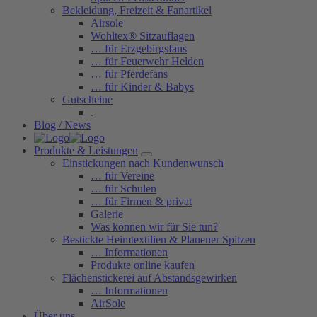
Bekleidung, Freizeit & Fanartikel
Airsole
Wohltex® Sitzauflagen
… für Erzgebirgsfans
… für Feuerwehr Helden
… für Pferdefans
… für Kinder & Babys
Gutscheine
.
Blog / News
Produkte & Leistungen
Einstickungen nach Kundenwunsch
… für Vereine
… für Schulen
… für Firmen & privat
Galerie
Was können wir für Sie tun?
Bestickte Heimtextilien & Plauener Spitzen
… Informationen
Produkte online kaufen
Flächenstickerei auf Abstandsgewirken
… Informationen
AirSole
Über uns