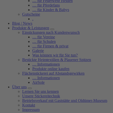
… für Feuerwehr Helden
… für Pferdefans
… für Kinder & Babys
Gutscheine
.
Blog / News
Produkte & Leistungen
Einstickungen nach Kundenwunsch
… für Vereine
… für Schulen
… für Firmen & privat
Galerie
Was können wir für Sie tun?
Bestickte Heimtextilien & Plauener Spitzen
… Informationen
Produkte online kaufen
Flächenstickerei auf Abstandsgewirken
… Informationen
AirSole
Über uns
Lernen Sie uns kennen
Unsere Stickereitechnik
Betriebsverkauf mit Gaststätte und Oldtimer-Museum
Kontakt
Impressum