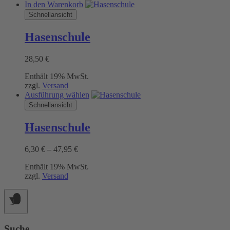
In den Warenkorb
Schnellansicht
Hasenschule
28,50
€
Enthält 19% MwSt.
zzgl.
Versand
Dieses
Ausführung wählen
Produkt
Schnellansicht
weist
mehrere
Hasenschule
Varianten
auf.
Preisspanne:
6,30
€
–
47,95
€
Die
6,30 €
Optionen
Enthält 19% MwSt.
bis
können
zzgl.
Versand
47,95 €
auf
der
Produktseite
gewählt
werden
Suche