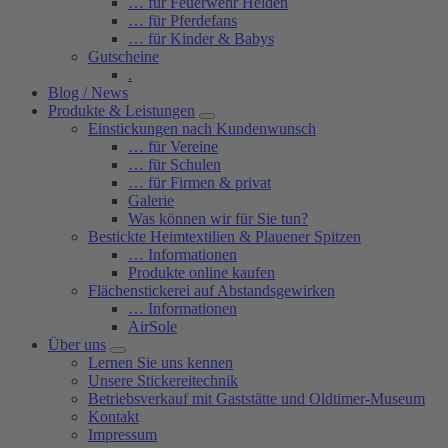
… für Feuerwehr Helden
… für Pferdefans
… für Kinder & Babys
Gutscheine
.
Blog / News
Produkte & Leistungen
Einstickungen nach Kundenwunsch
… für Vereine
… für Schulen
… für Firmen & privat
Galerie
Was können wir für Sie tun?
Bestickte Heimtextilien & Plauener Spitzen
… Informationen
Produkte online kaufen
Flächenstickerei auf Abstandsgewirken
… Informationen
AirSole
Über uns
Lernen Sie uns kennen
Unsere Stickereitechnik
Betriebsverkauf mit Gaststätte und Oldtimer-Museum
Kontakt
Impressum