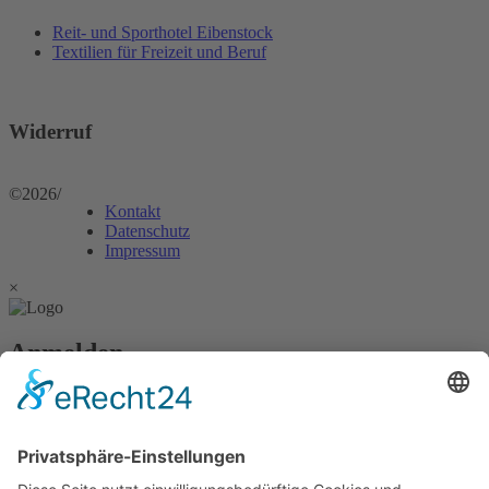
Reit- und Sporthotel Eibenstock
Textilien für Freizeit und Beruf
Widerruf
©2026
/
Kontakt
Datenschutz
Impressum
×
Anmelden
Passwort vergessen?