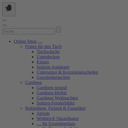
Springe
zum
Inhalt
Suchen
nach:
Online Shop
Feines für den Tisch
Tischwäsche
Unterdecken
Kissen
Spitzen-Anhänger
Untersetzer & Kerzenmanschetten
Geschenketaschen
Gardinen
Gardinen neutral
Gardinen Herbst
Gardinen Weihnachten
Spitzen-Fensterbilder
Bekleidung, Freizeit & Fanartikel
Airsole
Wohltex® Sitzauflagen
… für Erzgebirgsfans