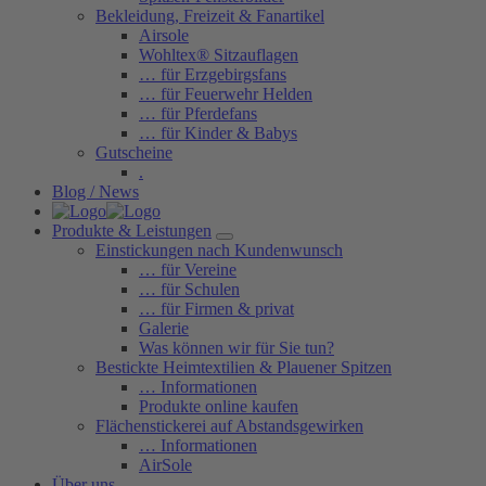
Bekleidung, Freizeit & Fanartikel
Airsole
Wohltex® Sitzauflagen
… für Erzgebirgsfans
… für Feuerwehr Helden
… für Pferdefans
… für Kinder & Babys
Gutscheine
.
Blog / News
Produkte & Leistungen
Einstickungen nach Kundenwunsch
… für Vereine
… für Schulen
… für Firmen & privat
Galerie
Was können wir für Sie tun?
Bestickte Heimtextilien & Plauener Spitzen
… Informationen
Produkte online kaufen
Flächenstickerei auf Abstandsgewirken
… Informationen
AirSole
Über uns