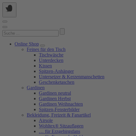
Springe
zum
Inhalt
Suchen
nach:
Online Shop
Feines für den Tisch
Tischwäsche
Unterdecken
Kissen
Spitzen-Anhänger
Untersetzer & Kerzenmanschetten
Geschenketaschen
Gardinen
Gardinen neutral
Gardinen Herbst
Gardinen Weihnachten
Spitzen-Fensterbilder
Bekleidung, Freizeit & Fanartikel
Airsole
Wohltex® Sitzauflagen
… für Erzgebirgsfans