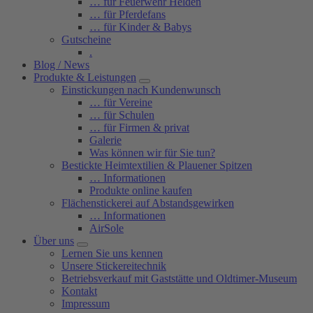
… für Feuerwehr Helden
… für Pferdefans
… für Kinder & Babys
Gutscheine
.
Blog / News
Produkte & Leistungen
Einstickungen nach Kundenwunsch
… für Vereine
… für Schulen
… für Firmen & privat
Galerie
Was können wir für Sie tun?
Bestickte Heimtextilien & Plauener Spitzen
… Informationen
Produkte online kaufen
Flächenstickerei auf Abstandsgewirken
… Informationen
AirSole
Über uns
Lernen Sie uns kennen
Unsere Stickereitechnik
Betriebsverkauf mit Gaststätte und Oldtimer-Museum
Kontakt
Impressum