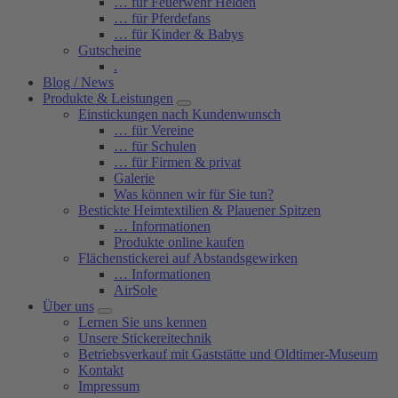
… für Feuerwehr Helden
… für Pferdefans
… für Kinder & Babys
Gutscheine
.
Blog / News
Produkte & Leistungen
Einstickungen nach Kundenwunsch
… für Vereine
… für Schulen
… für Firmen & privat
Galerie
Was können wir für Sie tun?
Bestickte Heimtextilien & Plauener Spitzen
… Informationen
Produkte online kaufen
Flächenstickerei auf Abstandsgewirken
… Informationen
AirSole
Über uns
Lernen Sie uns kennen
Unsere Stickereitechnik
Betriebsverkauf mit Gaststätte und Oldtimer-Museum
Kontakt
Impressum