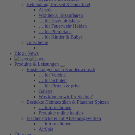
Bekleidung, Freizeit & Fanartikel
Airsole
Wohltex® Sitzauflagen
… für Erzgebirgsfans
… für Feuerwehr Helden
… für Pferdefans
… für Kinder & Babys
Gutscheine
.
Blog / News
Produkte & Leistungen
Einstickungen nach Kundenwunsch
… für Vereine
… für Schulen
… für Firmen & privat
Galerie
Was können wir für Sie tun?
Bestickte Heimtextilien & Plauener Spitzen
… Informationen
Produkte online kaufen
Flächenstickerei auf Abstandsgewirken
… Informationen
AirSole
Über uns