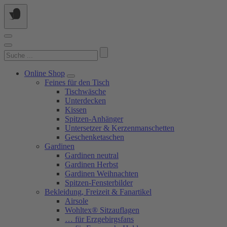
Springe
zum
Inhalt
Suchen
nach:
Online Shop
Feines für den Tisch
Tischwäsche
Unterdecken
Kissen
Spitzen-Anhänger
Untersetzer & Kerzenmanschetten
Geschenketaschen
Gardinen
Gardinen neutral
Gardinen Herbst
Gardinen Weihnachten
Spitzen-Fensterbilder
Bekleidung, Freizeit & Fanartikel
Airsole
Wohltex® Sitzauflagen
… für Erzgebirgsfans