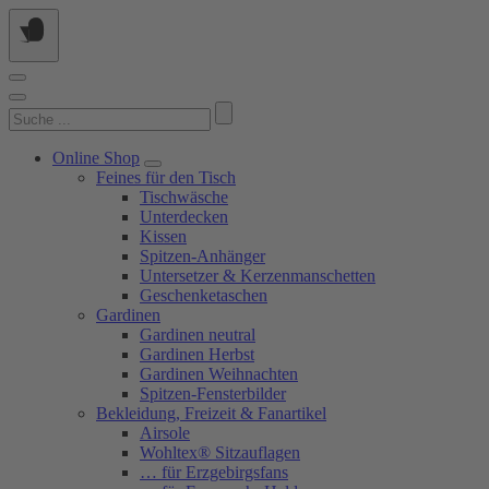
Springe
zum
Inhalt
Suchen
nach:
Online Shop
Feines für den Tisch
Tischwäsche
Unterdecken
Kissen
Spitzen-Anhänger
Untersetzer & Kerzenmanschetten
Geschenketaschen
Gardinen
Gardinen neutral
Gardinen Herbst
Gardinen Weihnachten
Spitzen-Fensterbilder
Bekleidung, Freizeit & Fanartikel
Airsole
Wohltex® Sitzauflagen
… für Erzgebirgsfans