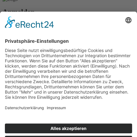
Anmelden
Passwort vergessen?
Angemeldet bleiben
Anmelden
Zum Inhalt springen
Vertrag widerrufen
Werkzeugleiste öffnen
Eingabehilfen
Text vergrößern
Text verkleinern
Graustufen
Hoher Kontrast