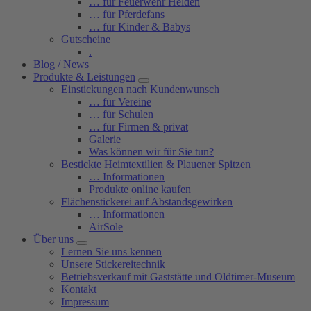
… für Feuerwehr Helden
… für Pferdefans
… für Kinder & Babys
Gutscheine
.
Blog / News
Produkte & Leistungen
Einstickungen nach Kundenwunsch
… für Vereine
… für Schulen
… für Firmen & privat
Galerie
Was können wir für Sie tun?
Bestickte Heimtextilien & Plauener Spitzen
… Informationen
Produkte online kaufen
Flächenstickerei auf Abstandsgewirken
… Informationen
AirSole
Über uns
Lernen Sie uns kennen
Unsere Stickereitechnik
Betriebsverkauf mit Gaststätte und Oldtimer-Museum
Kontakt
Impressum