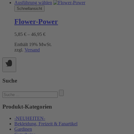
Dieses
Ausführung wählen
Produkt
Schnellansicht
weist
mehrere
Flower-Power
Varianten
auf.
Preisspanne:
5,85
€
–
46,95
€
Die
5,85 €
Optionen
Enthält 19% MwSt.
bis
können
zzgl.
Versand
46,95 €
auf
der
Produktseite
gewählt
werden
Suche
Suchen
nach:
Produkt-Kategorien
-NEUHEITEN-
Bekleidung, Freizeit & Fanartikel
Gardinen