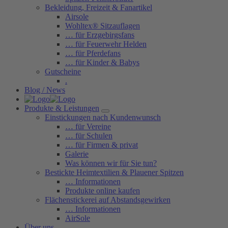
Bekleidung, Freizeit & Fanartikel
Airsole
Wohltex® Sitzauflagen
… für Erzgebirgsfans
… für Feuerwehr Helden
… für Pferdefans
… für Kinder & Babys
Gutscheine
.
Blog / News
Produkte & Leistungen
Einstickungen nach Kundenwunsch
… für Vereine
… für Schulen
… für Firmen & privat
Galerie
Was können wir für Sie tun?
Bestickte Heimtextilien & Plauener Spitzen
… Informationen
Produkte online kaufen
Flächenstickerei auf Abstandsgewirken
… Informationen
AirSole
Über uns