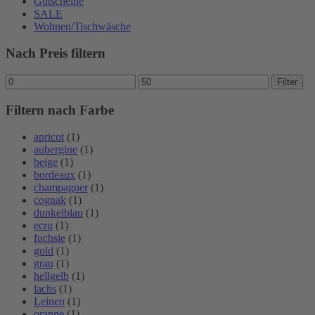
Gutscheine
SALE
Wohnen/Tischwäsche
Nach Preis filtern
Min.
Max.
Filter
Preis
Preis
Filtern nach Farbe
apricot
(1)
aubergine
(1)
beige
(1)
bordeaux
(1)
champagner
(1)
cognak
(1)
dunkelblau
(1)
ecru
(1)
fuchsie
(1)
gold
(1)
grau
(1)
hellgelb
(1)
lachs
(1)
Leinen
(1)
orange
(1)