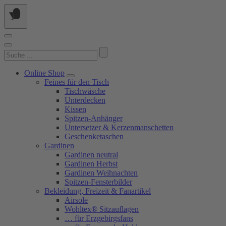
Springe
zum
Inhalt
Suchen
nach:
Online Shop
Feines für den Tisch
Tischwäsche
Unterdecken
Kissen
Spitzen-Anhänger
Untersetzer & Kerzenmanschetten
Geschenketaschen
Gardinen
Gardinen neutral
Gardinen Herbst
Gardinen Weihnachten
Spitzen-Fensterbilder
Bekleidung, Freizeit & Fanartikel
Airsole
Wohltex® Sitzauflagen
… für Erzgebirgsfans