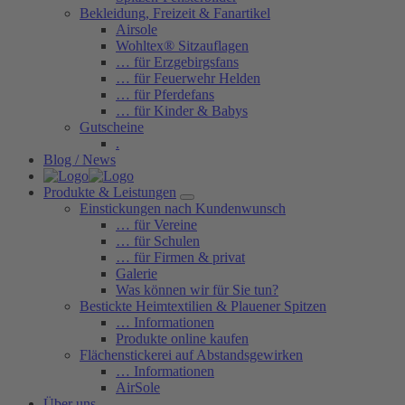
Bekleidung, Freizeit & Fanartikel
Airsole
Wohltex® Sitzauflagen
… für Erzgebirgsfans
… für Feuerwehr Helden
… für Pferdefans
… für Kinder & Babys
Gutscheine
.
Blog / News
Produkte & Leistungen
Einstickungen nach Kundenwunsch
… für Vereine
… für Schulen
… für Firmen & privat
Galerie
Was können wir für Sie tun?
Bestickte Heimtextilien & Plauener Spitzen
… Informationen
Produkte online kaufen
Flächenstickerei auf Abstandsgewirken
… Informationen
AirSole
Über uns