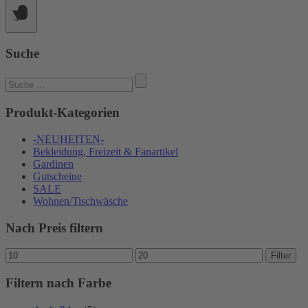
Produktseite
gewählt
werden
Suche
Suchen
nach:
Produkt-Kategorien
-NEUHEITEN-
Bekleidung, Freizeit & Fanartikel
Gardinen
Gutscheine
SALE
Wohnen/Tischwäsche
Nach Preis filtern
Min.
Max.
Filter
Preis
Preis
Filtern nach Farbe