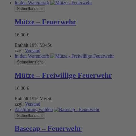
In den Warenkorb
Schnellansicht
Mütze – Feuerwehr
16,00
€
Enthält 19% MwSt.
zzgl.
Versand
In den Warenkorb
Schnellansicht
Mütze – Freiwillige Feuerwehr
16,00
€
Enthält 19% MwSt.
zzgl.
Versand
Dieses
Ausführung wählen
Produkt
Schnellansicht
weist
mehrere
Basecap – Feuerwehr
Varianten