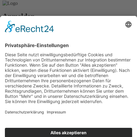
Anmelden
Passwort vergessen?
Angemeldet bleiben
Anmelden
Zum Inhalt springen
Vertrag widerrufen
Werkzeugleiste öffnen
Eingabehilfen
Text vergrößern
Text verkleinern
Graustufen
Hoher Kontrast