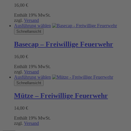
auf.
16,00
€
Die
Optionen
Enthält 19% MwSt.
können
zzgl.
Versand
auf
Dieses
Ausführung wählen
der
Produkt
Schnellansicht
Produktseite
weist
gewählt
mehrere
werden
Basecap – Freiwillige Feuerwehr
Varianten
auf.
16,00
€
Die
Optionen
Enthält 19% MwSt.
können
zzgl.
Versand
auf
Dieses
Ausführung wählen
der
Produkt
Schnellansicht
Produktseite
weist
gewählt
mehrere
werden
Mütze – Freiwillige Feuerwehr
Varianten
auf.
14,00
€
Die
Optionen
Enthält 19% MwSt.
können
zzgl.
Versand
auf
der