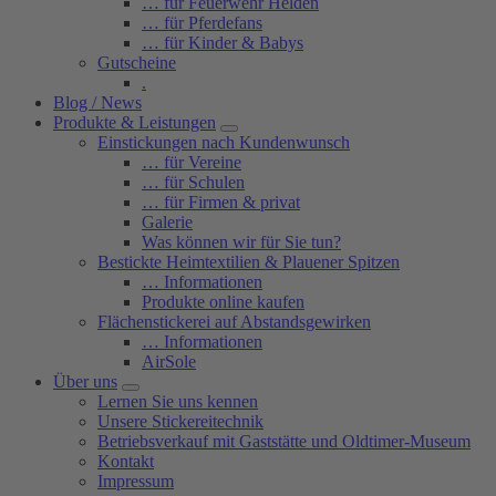
… für Feuerwehr Helden
… für Pferdefans
… für Kinder & Babys
Gutscheine
.
Blog / News
Produkte & Leistungen
Einstickungen nach Kundenwunsch
… für Vereine
… für Schulen
… für Firmen & privat
Galerie
Was können wir für Sie tun?
Bestickte Heimtextilien & Plauener Spitzen
… Informationen
Produkte online kaufen
Flächenstickerei auf Abstandsgewirken
… Informationen
AirSole
Über uns
Lernen Sie uns kennen
Unsere Stickereitechnik
Betriebsverkauf mit Gaststätte und Oldtimer-Museum
Kontakt
Impressum