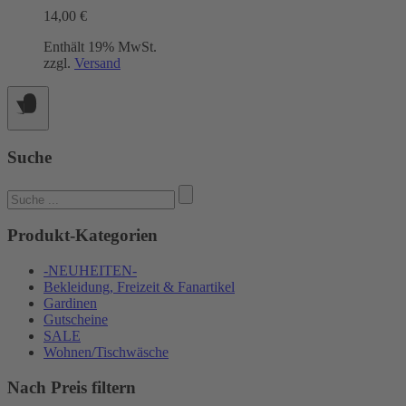
auf.
14,00
€
Die
Optionen
Enthält 19% MwSt.
können
zzgl.
Versand
auf
der
Produktseite
gewählt
werden
Suche
Suchen
nach:
Produkt-Kategorien
-NEUHEITEN-
Bekleidung, Freizeit & Fanartikel
Gardinen
Gutscheine
SALE
Wohnen/Tischwäsche
Nach Preis filtern