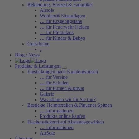
Bekleidung, Freizeit & Fanartikel
Airsole
Wohltex® Sitzauflagen
… für Erzgebirgsfans
… für Feuerwehr Helden
… für Pferdefans
… für Kinder & Babys
Gutscheine
.
Blog / News
Produkte & Leistungen
Einstickungen nach Kundenwunsch
… für Vereine
… für Schulen
… für Firmen & privat
Galerie
Was können wir für Sie tun?
Bestickte Heimtextilien & Plauener Spitzen
… Informationen
Produkte online kaufen
Flächenstickerei auf Abstandsgewirken
… Informationen
AirSole
Über uns