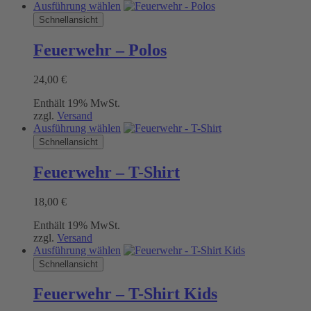
Dieses
Ausführung wählen
Produkt
Schnellansicht
weist
mehrere
Feuerwehr – Polos
Varianten
auf.
24,00
€
Die
Optionen
Enthält 19% MwSt.
können
zzgl.
Versand
auf
Dieses
Ausführung wählen
der
Produkt
Schnellansicht
Produktseite
weist
gewählt
mehrere
werden
Feuerwehr – T-Shirt
Varianten
auf.
18,00
€
Die
Optionen
Enthält 19% MwSt.
können
zzgl.
Versand
auf
Dieses
Ausführung wählen
der
Produkt
Schnellansicht
Produktseite
weist
gewählt
mehrere
werden
Feuerwehr – T-Shirt Kids
Varianten