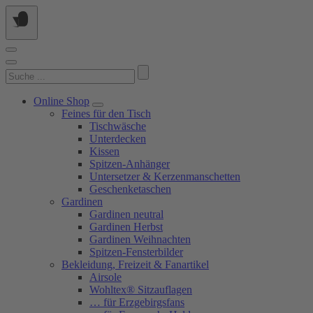
Springe
zum
Inhalt
Suchen
nach:
Online Shop
Feines für den Tisch
Tischwäsche
Unterdecken
Kissen
Spitzen-Anhänger
Untersetzer & Kerzenmanschetten
Geschenketaschen
Gardinen
Gardinen neutral
Gardinen Herbst
Gardinen Weihnachten
Spitzen-Fensterbilder
Bekleidung, Freizeit & Fanartikel
Airsole
Wohltex® Sitzauflagen
… für Erzgebirgsfans