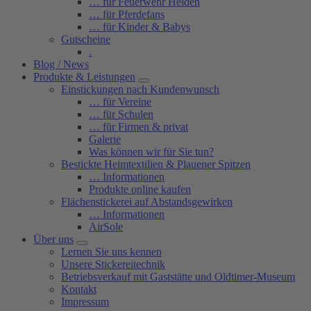
… für Feuerwehr Helden
… für Pferdefans
… für Kinder & Babys
Gutscheine
.
Blog / News
Produkte & Leistungen
Einstickungen nach Kundenwunsch
… für Vereine
… für Schulen
… für Firmen & privat
Galerie
Was können wir für Sie tun?
Bestickte Heimtextilien & Plauener Spitzen
… Informationen
Produkte online kaufen
Flächenstickerei auf Abstandsgewirken
… Informationen
AirSole
Über uns
Lernen Sie uns kennen
Unsere Stickereitechnik
Betriebsverkauf mit Gaststätte und Oldtimer-Museum
Kontakt
Impressum