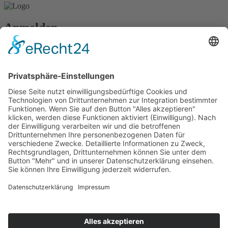
Anmelden
Passwort vergessen?
Angemeldet bleiben
Anmelden
Zum Inhalt springen
Vertrag widerrufen
Werkzeugleiste öffnen
Eingabehilfen
Text vergrößern
Text verkleinern
Graustufen
Hoher Kontrast