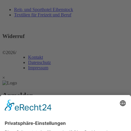
Reit- und Sporthotel Eibenstock
Textilien für Freizeit und Beruf
Widerruf
©2026
/
Kontakt
Datenschutz
Impressum
×
Anmelden
Passwort vergessen?