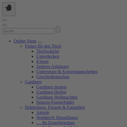
Springe
zum
Inhalt
Suchen
nach:
Online Shop
Feines für den Tisch
Tischwäsche
Unterdecken
Kissen
Spitzen-Anhänger
Untersetzer & Kerzenmanschetten
Geschenketaschen
Gardinen
Gardinen neutral
Gardinen Herbst
Gardinen Weihnachten
Spitzen-Fensterbilder
Bekleidung, Freizeit & Fanartikel
Airsole
Wohltex® Sitzauflagen
… für Erzgebirgsfans