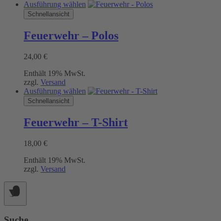
Dieses
Ausführung wählen
Produkt
Schnellansicht
weist
mehrere
Feuerwehr – Polos
Varianten
auf.
24,00
€
Die
Optionen
Enthält 19% MwSt.
können
zzgl.
Versand
auf
Dieses
Ausführung wählen
der
Produkt
Schnellansicht
Produktseite
weist
gewählt
mehrere
werden
Feuerwehr – T-Shirt
Varianten
auf.
18,00
€
Die
Optionen
Enthält 19% MwSt.
können
zzgl.
Versand
auf
der
Produktseite
gewählt
werden
Suche