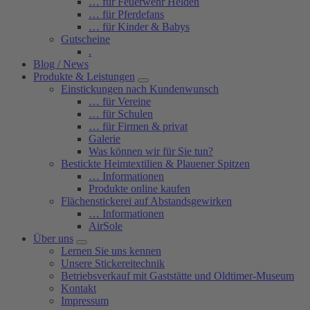
… für Feuerwehr Helden
… für Pferdefans
… für Kinder & Babys
Gutscheine
.
Blog / News
Produkte & Leistungen
Einstickungen nach Kundenwunsch
… für Vereine
… für Schulen
… für Firmen & privat
Galerie
Was können wir für Sie tun?
Bestickte Heimtextilien & Plauener Spitzen
… Informationen
Produkte online kaufen
Flächenstickerei auf Abstandsgewirken
… Informationen
AirSole
Über uns
Lernen Sie uns kennen
Unsere Stickereitechnik
Betriebsverkauf mit Gaststätte und Oldtimer-Museum
Kontakt
Impressum