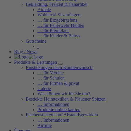
Bekleidung, Freizeit & Fanartikel
Airsole
Wohltex® Sitzauflagen
… für Erzgebirgsfans
… für Feuerwehr Helden
… für Pferdefans
… für Kinder & Babys
Gutscheine
.
Blog / News
Produkte & Leistungen
Einstickungen nach Kundenwunsch
… für Vereine
… für Schulen
… für Firmen & privat
Galerie
Was können wir für Sie tun?
Bestickte Heimtextilien & Plauener Spitzen
… Informationen
Produkte online kaufen
Flächenstickerei auf Abstandsgewirken
… Informationen
AirSole
Über uns