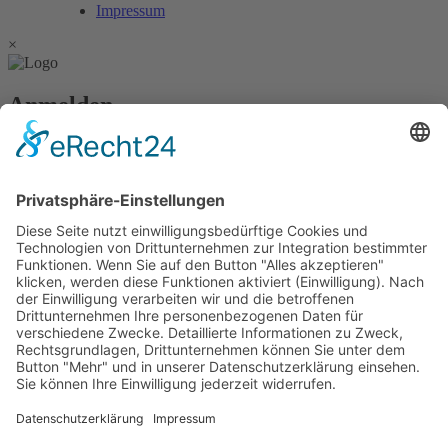
Impressum
×
Anmelden
Passwort vergessen?
Angemeldet bleiben
Anmelden
Zum Inhalt springen
Vertrag widerrufen
Werkzeugleiste öffnen
Eingabehilfen
Text vergrößern