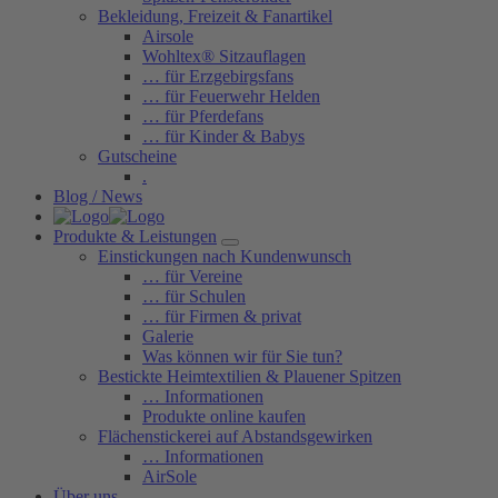
Bekleidung, Freizeit & Fanartikel
Airsole
Wohltex® Sitzauflagen
… für Erzgebirgsfans
… für Feuerwehr Helden
… für Pferdefans
… für Kinder & Babys
Gutscheine
.
Blog / News
Produkte & Leistungen
Einstickungen nach Kundenwunsch
… für Vereine
… für Schulen
… für Firmen & privat
Galerie
Was können wir für Sie tun?
Bestickte Heimtextilien & Plauener Spitzen
… Informationen
Produkte online kaufen
Flächenstickerei auf Abstandsgewirken
… Informationen
AirSole
Über uns