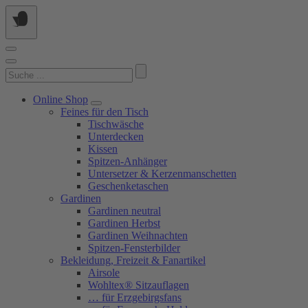
Springe
zum
Inhalt
Suchen
nach:
Online Shop
Feines für den Tisch
Tischwäsche
Unterdecken
Kissen
Spitzen-Anhänger
Untersetzer & Kerzenmanschetten
Geschenketaschen
Gardinen
Gardinen neutral
Gardinen Herbst
Gardinen Weihnachten
Spitzen-Fensterbilder
Bekleidung, Freizeit & Fanartikel
Airsole
Wohltex® Sitzauflagen
… für Erzgebirgsfans