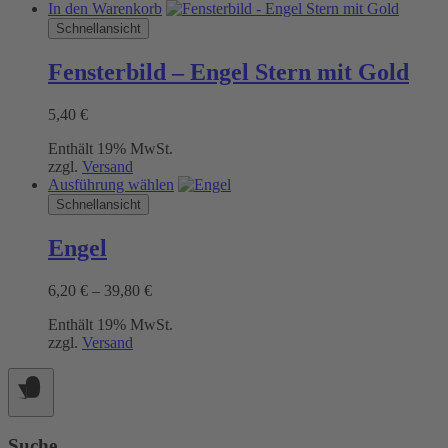
In den Warenkorb
Schnellansicht
Fensterbild – Engel Stern mit Gold
5,40
€
Enthält 19% MwSt.
zzgl.
Versand
Dieses
Ausführung wählen
Produkt
Schnellansicht
weist
mehrere
Engel
Varianten
auf.
Preisspanne:
6,20
€
–
39,80
€
Die
6,20 €
Optionen
Enthält 19% MwSt.
bis
können
zzgl.
Versand
39,80 €
auf
der
Produktseite
gewählt
werden
Suche