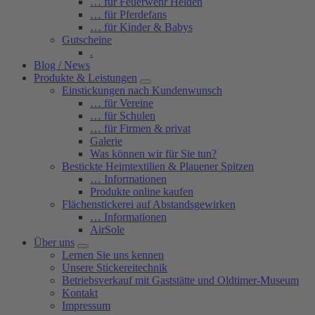
… für Feuerwehr Helden
… für Pferdefans
… für Kinder & Babys
Gutscheine
.
Blog / News
Produkte & Leistungen
Einstickungen nach Kundenwunsch
… für Vereine
… für Schulen
… für Firmen & privat
Galerie
Was können wir für Sie tun?
Bestickte Heimtextilien & Plauener Spitzen
… Informationen
Produkte online kaufen
Flächenstickerei auf Abstandsgewirken
… Informationen
AirSole
Über uns
Lernen Sie uns kennen
Unsere Stickereitechnik
Betriebsverkauf mit Gaststätte und Oldtimer-Museum
Kontakt
Impressum