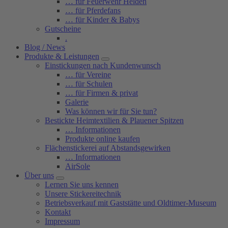
… für Feuerwehr Helden
… für Pferdefans
… für Kinder & Babys
Gutscheine
.
Blog / News
Produkte & Leistungen
Einstickungen nach Kundenwunsch
… für Vereine
… für Schulen
… für Firmen & privat
Galerie
Was können wir für Sie tun?
Bestickte Heimtextilien & Plauener Spitzen
… Informationen
Produkte online kaufen
Flächenstickerei auf Abstandsgewirken
… Informationen
AirSole
Über uns
Lernen Sie uns kennen
Unsere Stickereitechnik
Betriebsverkauf mit Gaststätte und Oldtimer-Museum
Kontakt
Impressum