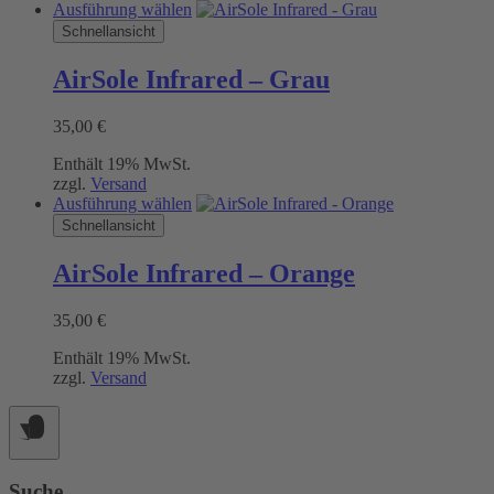
Dieses
Ausführung wählen
Produkt
Schnellansicht
weist
mehrere
AirSole Infrared – Grau
Varianten
auf.
35,00
€
Die
Optionen
Enthält 19% MwSt.
können
zzgl.
Versand
auf
Dieses
Ausführung wählen
der
Produkt
Schnellansicht
Produktseite
weist
gewählt
mehrere
werden
AirSole Infrared – Orange
Varianten
auf.
35,00
€
Die
Optionen
Enthält 19% MwSt.
können
zzgl.
Versand
auf
der
Produktseite
gewählt
werden
Suche