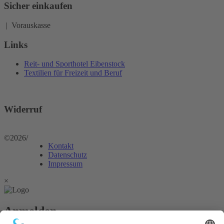
Sicher einkaufen
| Vorauskasse
Links
Reit- und Sporthotel Eibenstock
Textilien für Freizeit und Beruf
Widerruf
©2026
/
Kontakt
Datenschutz
Impressum
×
Anmelden