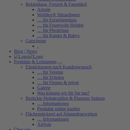
Bekleidung, Freizeit & Fanartikel
Airsole
Wohltex® Sitzauflagen
… für Erzgebirgsfans
… für Feuerwehr Helden
… für Pferdefans
… für Kinder & Babys
Gutscheine
.
Blog / News
Produkte & Leistungen
Einstickungen nach Kundenwunsch
… für Vereine
… für Schulen
… für Firmen & privat
Galerie
Was können wir für Sie tun?
Bestickte Heimtextilien & Plauener Spitzen
… Informationen
Produkte online kaufen
Flächenstickerei auf Abstandsgewirken
… Informationen
AirSole
Über uns