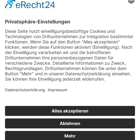
Passwort vergessen?
Angemeldet bleiben
Anmelden
Zum Inhalt springen
Vertrag widerrufen
Werkzeugleiste öffnen
Eingabehilfen
Text vergrößern
Text verkleinern
Graustufen
Hoher Kontrast
Negativer Kontrast
Heller Hintergrund
Links unterstrichen
Lesbare Schriften