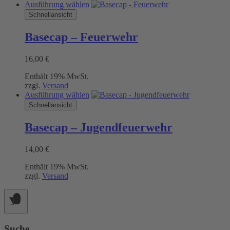
Dieses
Ausführung wählen
Produkt
Schnellansicht
weist
mehrere
Basecap – Feuerwehr
Varianten
auf.
16,00
€
Die
Optionen
Enthält 19% MwSt.
können
zzgl.
Versand
auf
Dieses
Ausführung wählen
der
Produkt
Schnellansicht
Produktseite
weist
gewählt
mehrere
werden
Basecap – Jugendfeuerwehr
Varianten
auf.
14,00
€
Die
Optionen
Enthält 19% MwSt.
können
zzgl.
Versand
auf
der
Produktseite
gewählt
werden
Suche