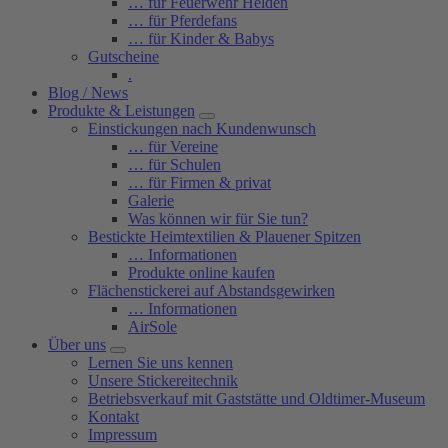
… für Feuerwehr Helden
… für Pferdefans
… für Kinder & Babys
Gutscheine
.
Blog / News
Produkte & Leistungen
Einstickungen nach Kundenwunsch
… für Vereine
… für Schulen
… für Firmen & privat
Galerie
Was können wir für Sie tun?
Bestickte Heimtextilien & Plauener Spitzen
… Informationen
Produkte online kaufen
Flächenstickerei auf Abstandsgewirken
… Informationen
AirSole
Über uns
Lernen Sie uns kennen
Unsere Stickereitechnik
Betriebsverkauf mit Gaststätte und Oldtimer-Museum
Kontakt
Impressum