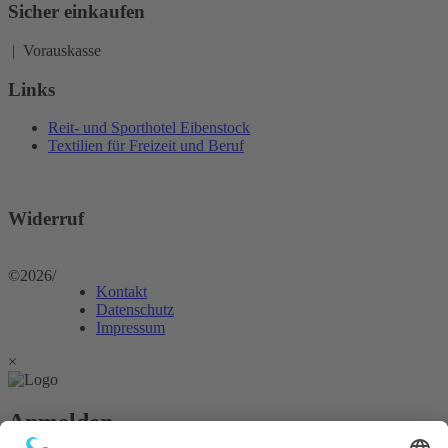
Sicher einkaufen
| Vorauskasse
Links
Reit- und Sporthotel Eibenstock
Textilien für Freizeit und Beruf
Widerruf
©2026
/
Kontakt
Datenschutz
Impressum
×
Anmelden