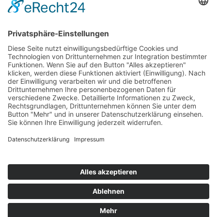
Passwort vergessen?
Angemeldet bleiben
Anmelden
Zum Inhalt springen
Vertrag widerrufen
Werkzeugleiste öffnen
Eingabehilfen
Text vergrößern
Text verkleinern
Graustufen
Hoher Kontrast
Negativer Kontrast
Heller Hintergrund
Links unterstrichen
Lesbare Schriften