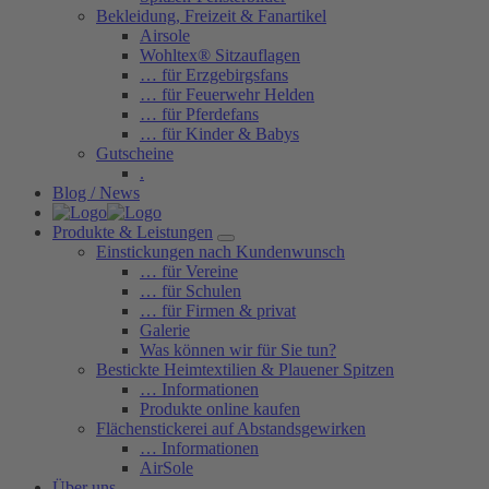
Bekleidung, Freizeit & Fanartikel
Airsole
Wohltex® Sitzauflagen
… für Erzgebirgsfans
… für Feuerwehr Helden
… für Pferdefans
… für Kinder & Babys
Gutscheine
.
Blog / News
Produkte & Leistungen
Einstickungen nach Kundenwunsch
… für Vereine
… für Schulen
… für Firmen & privat
Galerie
Was können wir für Sie tun?
Bestickte Heimtextilien & Plauener Spitzen
… Informationen
Produkte online kaufen
Flächenstickerei auf Abstandsgewirken
… Informationen
AirSole
Über uns