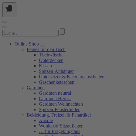
Springe
zum
Inhalt
Suchen
nach:
Online Shop
Feines für den Tisch
Tischwäsche
Unterdecken
Kissen
Spitzen-Anhänger
Untersetzer & Kerzenmanschetten
Geschenketaschen
Gardinen
Gardinen neutral
Gardinen Herbst
Gardinen Weihnachten
Spitzen-Fensterbilder
Bekleidung, Freizeit & Fanartikel
Airsole
Wohltex® Sitzauflagen
… für Erzgebirgsfans