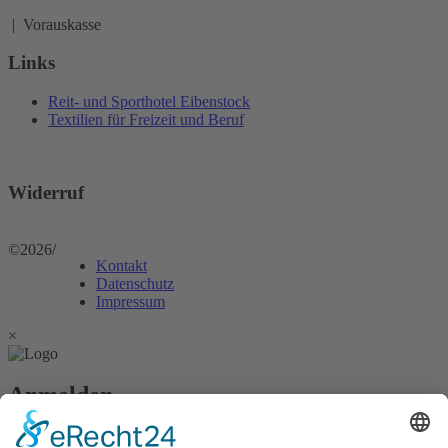
| Vorauskasse
Links
Reit- und Sporthotel Eibenstock
Textilien für Freizeit und Beruf
Widerruf
©2026
/
Kontakt
Datenschutz
Impressum
×
Anmelden