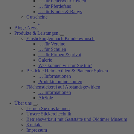
… für Feuerwehr Helden
… für Pferdefans
… für Kinder & Babys
Gutscheine
.
Blog / News
Produkte & Leistungen
Einstickungen nach Kundenwunsch
… für Vereine
… für Schulen
… für Firmen & privat
Galerie
Was können wir für Sie tun?
Bestickte Heimtextilien & Plauener Spitzen
… Informationen
Produkte online kaufen
Flächenstickerei auf Abstandsgewirken
… Informationen
AirSole
Über uns
Lernen Sie uns kennen
Unsere Stickereitechnik
Betriebsverkauf mit Gaststätte und Oldtimer-Museum
Kontakt
Impressum