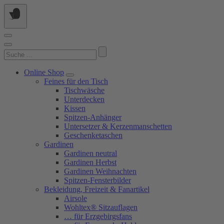
Springe
zum
Inhalt
Suchen
nach:
Online Shop
Feines für den Tisch
Tischwäsche
Unterdecken
Kissen
Spitzen-Anhänger
Untersetzer & Kerzenmanschetten
Geschenketaschen
Gardinen
Gardinen neutral
Gardinen Herbst
Gardinen Weihnachten
Spitzen-Fensterbilder
Bekleidung, Freizeit & Fanartikel
Airsole
Wohltex® Sitzauflagen
… für Erzgebirgsfans