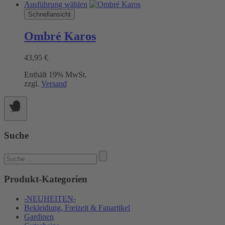
Dieses
Ausführung wählen
Produkt
Schnellansicht
weist
mehrere
Ombré Karos
Varianten
auf.
43,95
€
Die
Optionen
Enthält 19% MwSt.
können
zzgl.
Versand
auf
der
Produktseite
gewählt
werden
Suche
Suchen
nach:
Produkt-Kategorien
-NEUHEITEN-
Bekleidung, Freizeit & Fanartikel
Gardinen