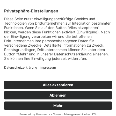
Passwort vergessen?
Angemeldet bleiben
Anmelden
Zum Inhalt springen
Vertrag widerrufen
Werkzeugleiste öffnen
Eingabehilfen
Text vergrößern
Text verkleinern
Graustufen
Hoher Kontrast
Negativer Kontrast
Heller Hintergrund
Links unterstrichen
Lesbare Schriften
Zurücksetzen