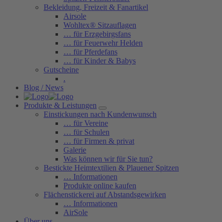
Bekleidung, Freizeit & Fanartikel
Airsole
Wohltex® Sitzauflagen
… für Erzgebirgsfans
… für Feuerwehr Helden
… für Pferdefans
… für Kinder & Babys
Gutscheine
.
Blog / News
Produkte & Leistungen
Einstickungen nach Kundenwunsch
… für Vereine
… für Schulen
… für Firmen & privat
Galerie
Was können wir für Sie tun?
Bestickte Heimtextilien & Plauener Spitzen
… Informationen
Produkte online kaufen
Flächenstickerei auf Abstandsgewirken
… Informationen
AirSole
Über uns