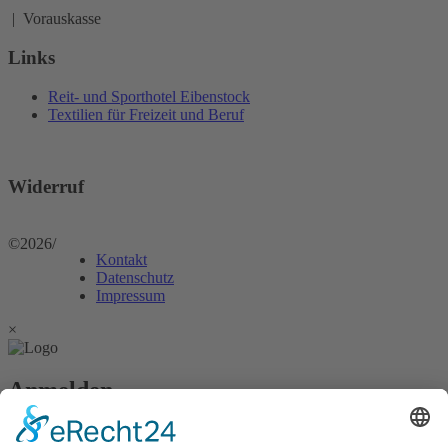
| Vorauskasse
Links
Reit- und Sporthotel Eibenstock
Textilien für Freizeit und Beruf
Widerruf
©2026
/
Kontakt
Datenschutz
Impressum
×
Anmelden