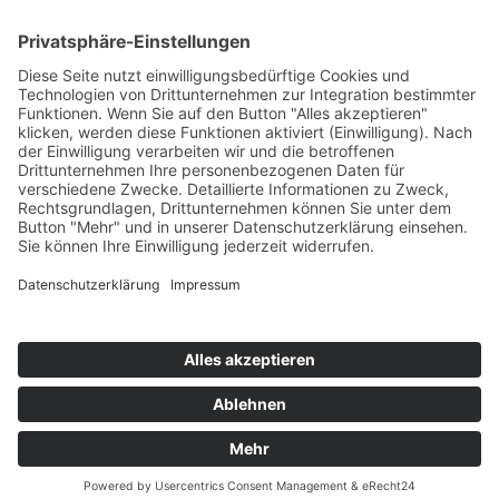
Passwort vergessen?
Angemeldet bleiben
Anmelden
Zum Inhalt springen
Vertrag widerrufen
Werkzeugleiste öffnen
Eingabehilfen
Text vergrößern
Text verkleinern
Graustufen
Hoher Kontrast
Negativer Kontrast
Heller Hintergrund
Links unterstrichen
Lesbare Schriften
Zurücksetzen