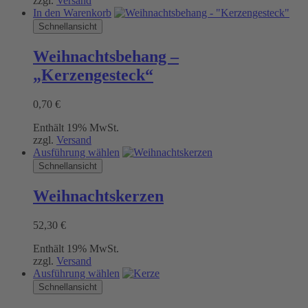
zzgl.
Versand
In den Warenkorb
Schnellansicht
Weihnachtsbehang –
„Kerzengesteck“
0,70
€
Enthält 19% MwSt.
zzgl.
Versand
Dieses
Ausführung wählen
Produkt
Schnellansicht
weist
mehrere
Weihnachtskerzen
Varianten
auf.
52,30
€
Die
Optionen
Enthält 19% MwSt.
können
zzgl.
Versand
auf
Dieses
Ausführung wählen
der
Produkt
Schnellansicht
Produktseite
weist
gewählt