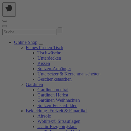
Springe
zum
Inhalt
Suchen
nach:
Online Shop
Feines für den Tisch
Tischwäsche
Unterdecken
Kissen
Spitzen-Anhänger
Untersetzer & Kerzenmanschetten
Geschenketaschen
Gardinen
Gardinen neutral
Gardinen Herbst
Gardinen Weihnachten
Spitzen-Fensterbilder
Bekleidung, Freizeit & Fanartikel
Airsole
Wohltex® Sitzauflagen
… für Erzgebirgsfans