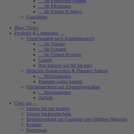
… für Feuerwehr Helden
… für Pferdefans
… für Kinder & Babys
Gutscheine
.
Blog / News
Produkte & Leistungen
Einstickungen nach Kundenwunsch
… für Vereine
… für Schulen
… für Firmen & privat
Galerie
Was können wir für Sie tun?
Bestickte Heimtextilien & Plauener Spitzen
… Informationen
Produkte online kaufen
Flächenstickerei auf Abstandsgewirken
… Informationen
AirSole
Über uns
Lernen Sie uns kennen
Unsere Stickereitechnik
Betriebsverkauf mit Gaststätte und Oldtimer-Museum
Kontakt
Impressum