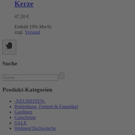
mehrere
werden
Kerze
Varianten
auf.
47,20
€
Die
Optionen
Enthält 19% MwSt.
können
zzgl.
Versand
auf
der
Produktseite
gewählt
werden
Suche
Suchen
nach:
Produkt-Kategorien
-NEUHEITEN-
Bekleidung, Freizeit & Fanartikel
Gardinen
Gutscheine
SALE
Wohnen/Tischwäsche