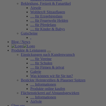
Bekleidung, Freizeit & Fanartikel
Airsole
Wohltex® Sitzauflagen
… für Erzgebirgsfans
… für Feuerwehr Helden
… für Pferdefans
… für Kinder & Babys
Gutscheine
.
Blog / News
Produkte & Leistungen
Einstickungen nach Kundenwunsch
… für Vereine
… für Schulen
… für Firmen & privat
Galerie
Was können wir für Sie tun?
Bestickte Heimtextilien & Plauener Spitzen
… Informationen
Produkte online kaufen
Flächenstickerei auf Abstandsgewirken
… Informationen
AirSole
Über uns