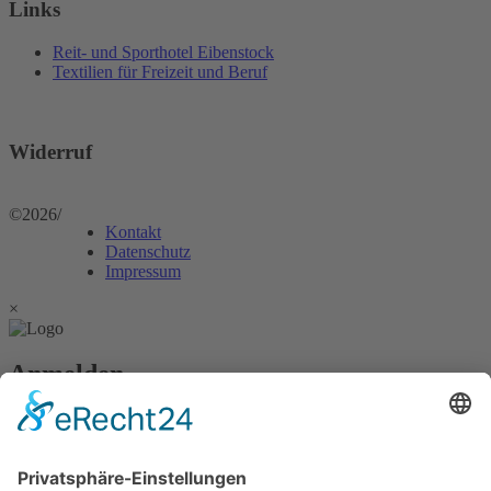
Links
Reit- und Sporthotel Eibenstock
Textilien für Freizeit und Beruf
Widerruf
©2026
/
Kontakt
Datenschutz
Impressum
×
Anmelden