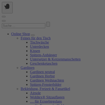
Springe
zum
Inhalt
Suchen
nach:
Online Shop
Feines für den Tisch
Tischwäsche
Unterdecken
Kissen
Spitzen-Anhänger
Untersetzer & Kerzenmanschetten
Geschenketaschen
Gardinen
Gardinen neutral
Gardinen Herbst
Gardinen Weihnachten
Spitzen-Fensterbilder
Bekleidung, Freizeit & Fanartikel
Airsole
Wohltex® Sitzauflagen
… für Erzgebirgsfans