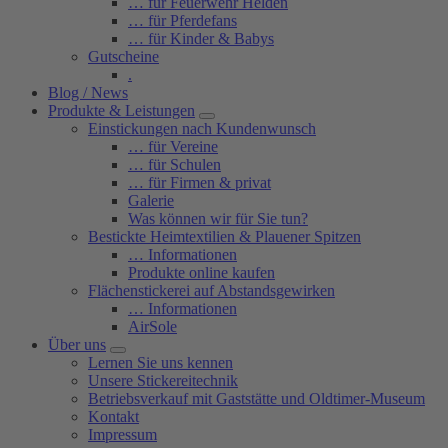
… für Feuerwehr Helden
… für Pferdefans
… für Kinder & Babys
Gutscheine
.
Blog / News
Produkte & Leistungen
Einstickungen nach Kundenwunsch
… für Vereine
… für Schulen
… für Firmen & privat
Galerie
Was können wir für Sie tun?
Bestickte Heimtextilien & Plauener Spitzen
… Informationen
Produkte online kaufen
Flächenstickerei auf Abstandsgewirken
… Informationen
AirSole
Über uns
Lernen Sie uns kennen
Unsere Stickereitechnik
Betriebsverkauf mit Gaststätte und Oldtimer-Museum
Kontakt
Impressum