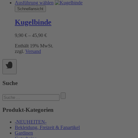
Dieses
Ausführung wählen
Produkt
Schnellansicht
weist
mehrere
Kugelbinde
Varianten
auf.
Preisspanne:
9,90
€
–
45,90
€
Die
9,90 €
Optionen
Enthält 19% MwSt.
bis
können
zzgl.
Versand
45,90 €
auf
der
Produktseite
gewählt
werden
Suche
Suchen
nach:
Produkt-Kategorien
-NEUHEITEN-
Bekleidung, Freizeit & Fanartikel
Gardinen