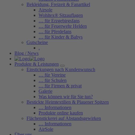
Bekleidung, Freizeit & Fanartikel
Airsole
Wohltex® Sitzauflagen
… für Erzgebirgsfans
… für Feuerwehr Helden
… für Pferdefans
… für Kinder & Babys
Gutscheine
.
Blog / News
Produkte & Leistungen
Einstickungen nach Kundenwunsch
… für Vereine
… für Schulen
… für Firmen & privat
Galerie
Was können wir für Sie tun?
Bestickte Heimtextilien & Plauener Spitzen
… Informationen
Produkte online kaufen
Flächenstickerei auf Abstandsgewirken
… Informationen
AirSole
Über uns