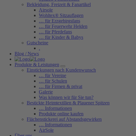
Bekleidung, Freizeit & Fanartikel
Airsole
Wohltex® Sitzauflagen
… für Erzgebirgsfans
… für Feuerwehr Helden
… für Pferdefans
… für Kinder & Babys
Gutscheine
.
Blog / News
Produkte & Leistungen
Einstickungen nach Kundenwunsch
… für Vereine
… für Schulen
… für Firmen & privat
Galerie
Was können wir für Sie tun?
Bestickte Heimtextilien & Plauener Spitzen
… Informationen
Produkte online kaufen
Flächenstickerei auf Abstandsgewirken
… Informationen
AirSole
Über uns