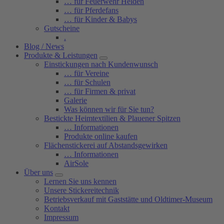
… für Feuerwehr Helden
… für Pferdefans
… für Kinder & Babys
Gutscheine
.
Blog / News
Produkte & Leistungen
Einstickungen nach Kundenwunsch
… für Vereine
… für Schulen
… für Firmen & privat
Galerie
Was können wir für Sie tun?
Bestickte Heimtextilien & Plauener Spitzen
… Informationen
Produkte online kaufen
Flächenstickerei auf Abstandsgewirken
… Informationen
AirSole
Über uns
Lernen Sie uns kennen
Unsere Stickereitechnik
Betriebsverkauf mit Gaststätte und Oldtimer-Museum
Kontakt
Impressum