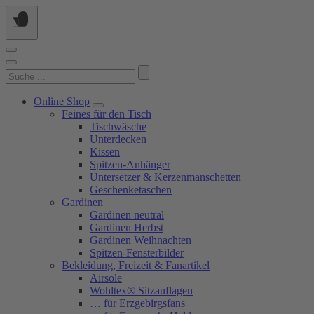
Springe
zum
Inhalt
Suchen
nach:
Online Shop
Feines für den Tisch
Tischwäsche
Unterdecken
Kissen
Spitzen-Anhänger
Untersetzer & Kerzenmanschetten
Geschenketaschen
Gardinen
Gardinen neutral
Gardinen Herbst
Gardinen Weihnachten
Spitzen-Fensterbilder
Bekleidung, Freizeit & Fanartikel
Airsole
Wohltex® Sitzauflagen
… für Erzgebirgsfans