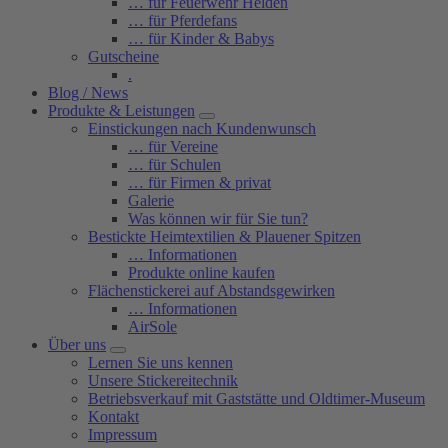
… für Feuerwehr Helden
… für Pferdefans
… für Kinder & Babys
Gutscheine
.
Blog / News
Produkte & Leistungen
Einstickungen nach Kundenwunsch
… für Vereine
… für Schulen
… für Firmen & privat
Galerie
Was können wir für Sie tun?
Bestickte Heimtextilien & Plauener Spitzen
… Informationen
Produkte online kaufen
Flächenstickerei auf Abstandsgewirken
… Informationen
AirSole
Über uns
Lernen Sie uns kennen
Unsere Stickereitechnik
Betriebsverkauf mit Gaststätte und Oldtimer-Museum
Kontakt
Impressum