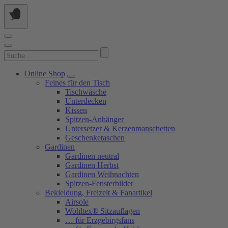
Springe
zum
Inhalt
Suchen
nach:
Online Shop
Feines für den Tisch
Tischwäsche
Unterdecken
Kissen
Spitzen-Anhänger
Untersetzer & Kerzenmanschetten
Geschenketaschen
Gardinen
Gardinen neutral
Gardinen Herbst
Gardinen Weihnachten
Spitzen-Fensterbilder
Bekleidung, Freizeit & Fanartikel
Airsole
Wohltex® Sitzauflagen
… für Erzgebirgsfans