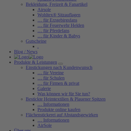
Bekleidung, Freizeit & Fanartikel
Airsole
Wohltex® Sitzauflagen
… für Erzgebirgsfans
… für Feuerwehr Helden
… für Pferdefans
… für Kinder & Babys
Gutscheine
.
Blog / News
Produkte & Leistungen
Einstickungen nach Kundenwunsch
… für Vereine
… für Schulen
… für Firmen & privat
Galerie
Was können wir für Sie tun?
Bestickte Heimtextilien & Plauener Spitzen
… Informationen
Produkte online kaufen
Flächenstickerei auf Abstandsgewirken
… Informationen
AirSole
Über uns