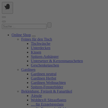
Springe
zum
Inhalt
Suchen
nach:
Online Shop
Feines für den Tisch
Tischwäsche
Unterdecken
Kissen
Spitzen-Anhänger
Untersetzer & Kerzenmanschetten
Geschenketaschen
Gardinen
Gardinen neutral
Gardinen Herbst
Gardinen Weihnachten
Spitzen-Fensterbilder
Bekleidung, Freizeit & Fanartikel
Airsole
Wohltex® Sitzauflagen
… für Erzgebirgsfans