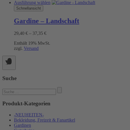
Dieses
Ausführung wählen
Produkt
Schnellansicht
weist
mehrere
Gardine – Landschaft
Varianten
auf.
Preisspanne:
29,40
€
–
37,35
€
Die
29,40 €
Optionen
Enthält 19% MwSt.
bis
können
zzgl.
Versand
37,35 €
auf
der
Produktseite
gewählt
werden
Suche
Suchen
nach:
Produkt-Kategorien
-NEUHEITEN-
Bekleidung, Freizeit & Fanartikel
Gardinen