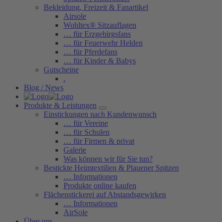
Bekleidung, Freizeit & Fanartikel
Airsole
Wohltex® Sitzauflagen
… für Erzgebirgsfans
… für Feuerwehr Helden
… für Pferdefans
… für Kinder & Babys
Gutscheine
.
Blog / News
Produkte & Leistungen
Einstickungen nach Kundenwunsch
… für Vereine
… für Schulen
… für Firmen & privat
Galerie
Was können wir für Sie tun?
Bestickte Heimtextilien & Plauener Spitzen
… Informationen
Produkte online kaufen
Flächenstickerei auf Abstandsgewirken
… Informationen
AirSole
Über uns