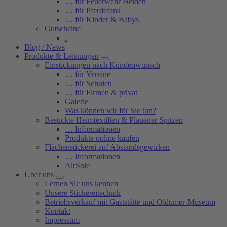
… für Feuerwehr Helden
… für Pferdefans
… für Kinder & Babys
Gutscheine
.
Blog / News
Produkte & Leistungen
Einstickungen nach Kundenwunsch
… für Vereine
… für Schulen
… für Firmen & privat
Galerie
Was können wir für Sie tun?
Bestickte Heimtextilien & Plauener Spitzen
… Informationen
Produkte online kaufen
Flächenstickerei auf Abstandsgewirken
… Informationen
AirSole
Über uns
Lernen Sie uns kennen
Unsere Stickereitechnik
Betriebsverkauf mit Gaststätte und Oldtimer-Museum
Kontakt
Impressum