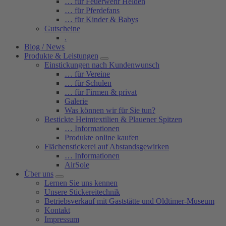
… für Feuerwehr Helden
… für Pferdefans
… für Kinder & Babys
Gutscheine
.
Blog / News
Produkte & Leistungen
Einstickungen nach Kundenwunsch
… für Vereine
… für Schulen
… für Firmen & privat
Galerie
Was können wir für Sie tun?
Bestickte Heimtextilien & Plauener Spitzen
… Informationen
Produkte online kaufen
Flächenstickerei auf Abstandsgewirken
… Informationen
AirSole
Über uns
Lernen Sie uns kennen
Unsere Stickereitechnik
Betriebsverkauf mit Gaststätte und Oldtimer-Museum
Kontakt
Impressum