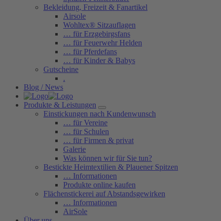
Bekleidung, Freizeit & Fanartikel
Airsole
Wohltex® Sitzauflagen
… für Erzgebirgsfans
… für Feuerwehr Helden
… für Pferdefans
… für Kinder & Babys
Gutscheine
.
Blog / News
Produkte & Leistungen
Einstickungen nach Kundenwunsch
… für Vereine
… für Schulen
… für Firmen & privat
Galerie
Was können wir für Sie tun?
Bestickte Heimtextilien & Plauener Spitzen
… Informationen
Produkte online kaufen
Flächenstickerei auf Abstandsgewirken
… Informationen
AirSole
Über uns