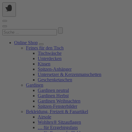
Springe
zum
Inhalt
Suchen
nach:
Online Shop
Feines für den Tisch
Tischwäsche
Unterdecken
Kissen
Spitzen-Anhänger
Untersetzer & Kerzenmanschetten
Geschenketaschen
Gardinen
Gardinen neutral
Gardinen Herbst
Gardinen Weihnachten
Spitzen-Fensterbilder
Bekleidung, Freizeit & Fanartikel
Airsole
Wohltex® Sitzauflagen
… für Erzgebirgsfans