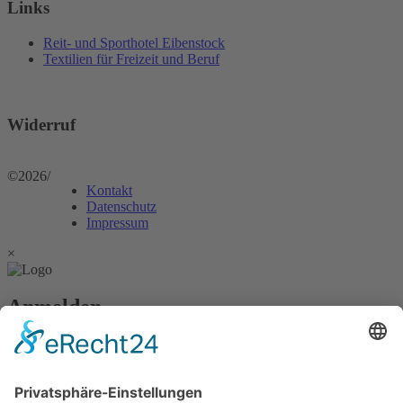
Links
Reit- und Sporthotel Eibenstock
Textilien für Freizeit und Beruf
Widerruf
©2026
/
Kontakt
Datenschutz
Impressum
×
Anmelden