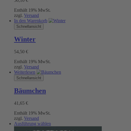
50,10
€
Enthält 19% MwSt.
zzgl.
Versand
In den Warenkorb
Schnellansicht
Winter
54,50
€
Enthält 19% MwSt.
zzgl.
Versand
Weiterlesen
Schnellansicht
Bäumchen
41,65
€
Enthält 19% MwSt.
zzgl.
Versand
Dieses
Ausführung wählen
Produkt