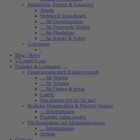
Bekleidung, Freizeit & Fanartikel
Airsole
Wohltex® Sitzauflagen
… für Erzgebirgsfans
… für Feuerwehr Helden
… für Pferdefans
… für Kinder & Babys
Gutscheine
.
Blog / News
Produkte & Leistungen
Einstickungen nach Kundenwunsch
… für Vereine
… für Schulen
… für Firmen & privat
Galerie
Was können wir für Sie tun?
Bestickte Heimtextilien & Plauener Spitzen
… Informationen
Produkte online kaufen
Flächenstickerei auf Abstandsgewirken
… Informationen
AirSole
Über uns