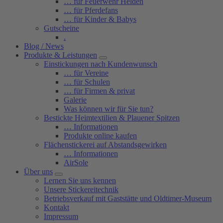
… für Feuerwehr Helden
… für Pferdefans
… für Kinder & Babys
Gutscheine
.
Blog / News
Produkte & Leistungen
Einstickungen nach Kundenwunsch
… für Vereine
… für Schulen
… für Firmen & privat
Galerie
Was können wir für Sie tun?
Bestickte Heimtextilien & Plauener Spitzen
… Informationen
Produkte online kaufen
Flächenstickerei auf Abstandsgewirken
… Informationen
AirSole
Über uns
Lernen Sie uns kennen
Unsere Stickereitechnik
Betriebsverkauf mit Gaststätte und Oldtimer-Museum
Kontakt
Impressum