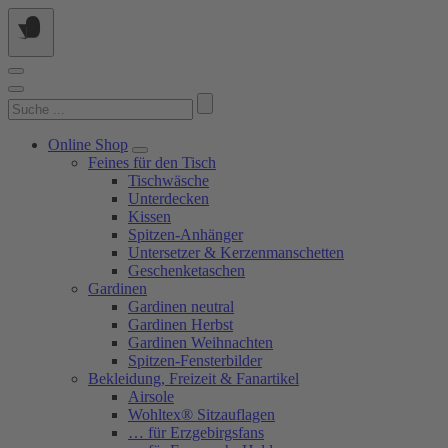
Springe
zum
Inhalt
Suchen
nach:
Online Shop
Feines für den Tisch
Tischwäsche
Unterdecken
Kissen
Spitzen-Anhänger
Untersetzer & Kerzenmanschetten
Geschenketaschen
Gardinen
Gardinen neutral
Gardinen Herbst
Gardinen Weihnachten
Spitzen-Fensterbilder
Bekleidung, Freizeit & Fanartikel
Airsole
Wohltex® Sitzauflagen
… für Erzgebirgsfans