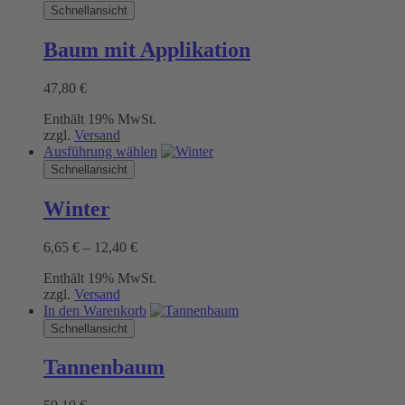
Schnellansicht
Baum mit Applikation
47,80
€
Enthält 19% MwSt.
zzgl.
Versand
Dieses
Ausführung wählen
Produkt
Schnellansicht
weist
mehrere
Winter
Varianten
auf.
Preisspanne:
6,65
€
–
12,40
€
Die
6,65 €
Optionen
Enthält 19% MwSt.
bis
können
zzgl.
Versand
12,40 €
auf
In den Warenkorb
der
Schnellansicht
Produktseite
gewählt
werden
Tannenbaum