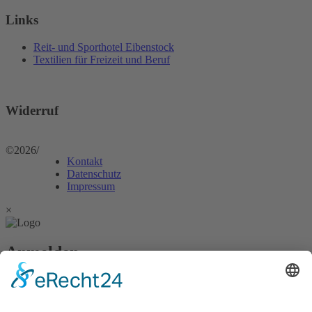
Links
Reit- und Sporthotel Eibenstock
Textilien für Freizeit und Beruf
Widerruf
©2026
/
Kontakt
Datenschutz
Impressum
×
Anmelden