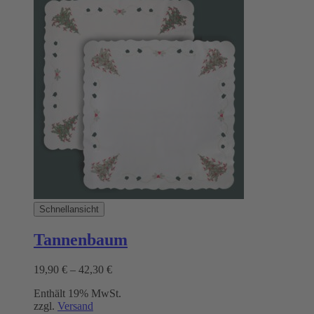
weist
mehrere
Varianten
auf.
Die
Optionen
können
auf
der
Produktseite
gewählt
werden
Schnellansicht
Tannenbaum
Preisspanne:
19,90
€
–
42,30
€
19,90 €
Enthält 19% MwSt.
bis
zzgl.
Versand
42,30 €