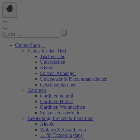
Springe
zum
Inhalt
Suchen
nach:
Online Shop
Feines für den Tisch
Tischwäsche
Unterdecken
Kissen
Spitzen-Anhänger
Untersetzer & Kerzenmanschetten
Geschenketaschen
Gardinen
Gardinen neutral
Gardinen Herbst
Gardinen Weihnachten
Spitzen-Fensterbilder
Bekleidung, Freizeit & Fanartikel
Airsole
Wohltex® Sitzauflagen
… für Erzgebirgsfans