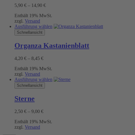
auf.
Preisspanne:
5,90
€
–
14,90
€
Die
5,90 €
Optionen
Enthält 19% MwSt.
bis
können
zzgl.
Versand
14,90 €
auf
Dieses
Ausführung wählen
der
Produkt
Schnellansicht
Produktseite
weist
gewählt
mehrere
werden
Organza Kastanienblatt
Varianten
auf.
Preisspanne:
4,20
€
–
8,45
€
Die
4,20 €
Optionen
Enthält 19% MwSt.
bis
können
zzgl.
Versand
8,45 €
auf
Dieses
Ausführung wählen
der
Produkt
Schnellansicht
Produktseite
weist
gewählt
mehrere
werden
Sterne
Varianten
auf.
Preisspanne:
2,50
€
–
9,00
€
Die
2,50 €
Optionen
Enthält 19% MwSt.
bis
können
zzgl.
Versand
9,00 €
auf
der