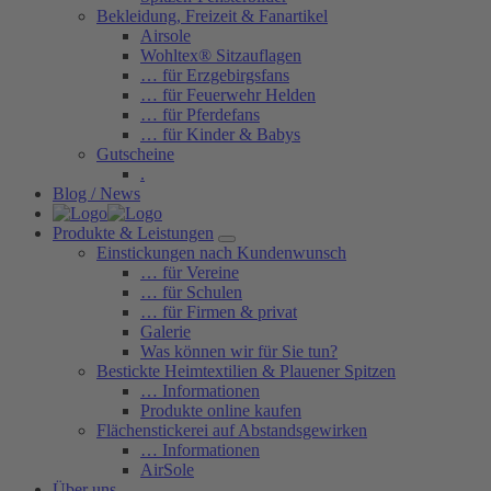
Bekleidung, Freizeit & Fanartikel
Airsole
Wohltex® Sitzauflagen
… für Erzgebirgsfans
… für Feuerwehr Helden
… für Pferdefans
… für Kinder & Babys
Gutscheine
.
Blog / News
Produkte & Leistungen
Einstickungen nach Kundenwunsch
… für Vereine
… für Schulen
… für Firmen & privat
Galerie
Was können wir für Sie tun?
Bestickte Heimtextilien & Plauener Spitzen
… Informationen
Produkte online kaufen
Flächenstickerei auf Abstandsgewirken
… Informationen
AirSole
Über uns