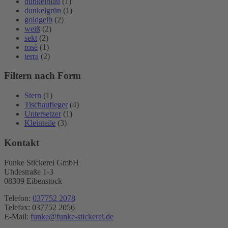
dunkelblau
(1)
dunkelgrün
(1)
goldgelb
(2)
weiß
(2)
sekt
(2)
rosè
(1)
terra
(2)
Filtern nach Form
Stern
(1)
Tischaufleger
(4)
Untersetzer
(1)
Kleinteile
(3)
Kontakt
Funke Stickerei GmbH
Uhdestraße 1-3
08309 Eibenstock
Telefon:
037752 2078
Telefax: 037752 2056
E-Mail:
funke@funke-stickerei.de