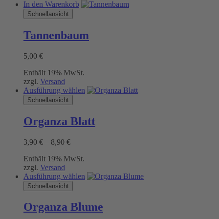
In den Warenkorb
Schnellansicht
Tannenbaum
5,00
€
Enthält 19% MwSt.
zzgl.
Versand
Dieses
Ausführung wählen
Produkt
Schnellansicht
weist
mehrere
Organza Blatt
Varianten
auf.
Preisspanne:
3,90
€
–
8,90
€
Die
3,90 €
Optionen
Enthält 19% MwSt.
bis
können
zzgl.
Versand
8,90 €
auf
Dieses
Ausführung wählen
der
Produkt
Schnellansicht
Produktseite
weist
gewählt
mehrere
werden
Organza Blume
Varianten