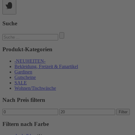
Produktseite
gewählt
werden
Suche
Suchen
nach:
Produkt-Kategorien
-NEUHEITEN-
Bekleidung, Freizeit & Fanartikel
Gardinen
Gutscheine
SALE
Wohnen/Tischwäsche
Nach Preis filtern
Min.
Max.
Filter
Preis
Preis
Filtern nach Farbe