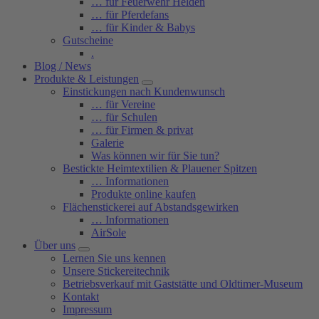
… für Feuerwehr Helden
… für Pferdefans
… für Kinder & Babys
Gutscheine
.
Blog / News
Produkte & Leistungen
Einstickungen nach Kundenwunsch
… für Vereine
… für Schulen
… für Firmen & privat
Galerie
Was können wir für Sie tun?
Bestickte Heimtextilien & Plauener Spitzen
… Informationen
Produkte online kaufen
Flächenstickerei auf Abstandsgewirken
… Informationen
AirSole
Über uns
Lernen Sie uns kennen
Unsere Stickereitechnik
Betriebsverkauf mit Gaststätte und Oldtimer-Museum
Kontakt
Impressum