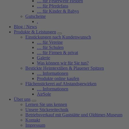
… für Feuerwehr Helden
… für Pferdefans
… für Kinder & Babys
Gutscheine
.
Blog / News
Produkte & Leistungen
Einstickungen nach Kundenwunsch
… für Vereine
… für Schulen
… für Firmen & privat
Galerie
Was können wir für Sie tun?
Bestickte Heimtextilien & Plauener Spitzen
… Informationen
Produkte online kaufen
Flächenstickerei auf Abstandsgewirken
… Informationen
AirSole
Über uns
Lernen Sie uns kennen
Unsere Stickereitechnik
Betriebsverkauf mit Gaststätte und Oldtimer-Museum
Kontakt
Impressum