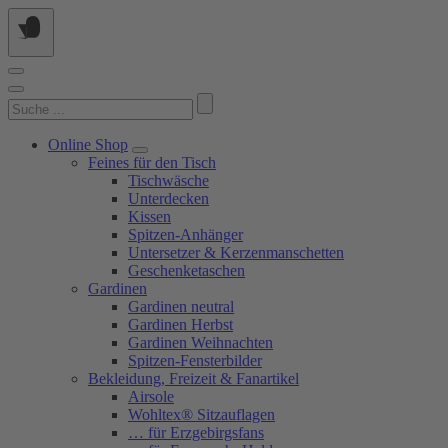
Springe
zum
Inhalt
Suchen
nach:
Online Shop
Feines für den Tisch
Tischwäsche
Unterdecken
Kissen
Spitzen-Anhänger
Untersetzer & Kerzenmanschetten
Geschenketaschen
Gardinen
Gardinen neutral
Gardinen Herbst
Gardinen Weihnachten
Spitzen-Fensterbilder
Bekleidung, Freizeit & Fanartikel
Airsole
Wohltex® Sitzauflagen
… für Erzgebirgsfans