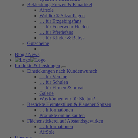
Bekleidung, Freizeit & Fanartikel
Airsole
Wohltex® Sitzauflagen
… für Erzgebirgsfans
… für Feuerwehr Helden
… für Pferdefans
… für Kinder & Babys
Gutscheine
.
Blog / News
Produkte & Leistungen
Einstickungen nach Kundenwunsch
… für Vereine
… für Schulen
… für Firmen & privat
Galerie
Was können wir für Sie tun?
Bestickte Heimtextilien & Plauener Spitzen
… Informationen
Produkte online kaufen
Flächenstickerei auf Abstandsgewirken
… Informationen
AirSole
Über uns