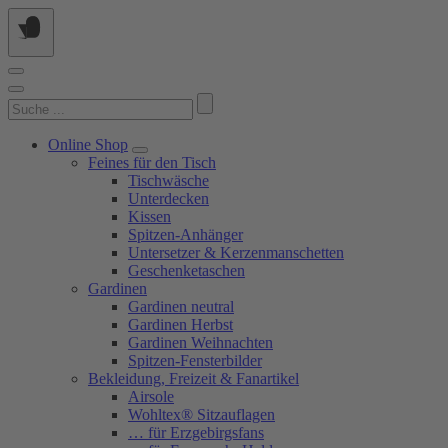
Springe
zum
Inhalt
Suchen
nach:
Online Shop
Feines für den Tisch
Tischwäsche
Unterdecken
Kissen
Spitzen-Anhänger
Untersetzer & Kerzenmanschetten
Geschenketaschen
Gardinen
Gardinen neutral
Gardinen Herbst
Gardinen Weihnachten
Spitzen-Fensterbilder
Bekleidung, Freizeit & Fanartikel
Airsole
Wohltex® Sitzauflagen
… für Erzgebirgsfans