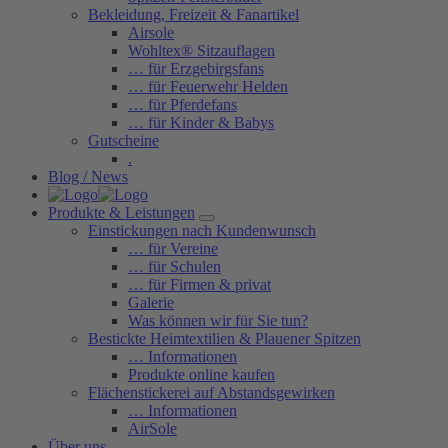
Bekleidung, Freizeit & Fanartikel
Airsole
Wohltex® Sitzauflagen
… für Erzgebirgsfans
… für Feuerwehr Helden
… für Pferdefans
… für Kinder & Babys
Gutscheine
.
Blog / News
Produkte & Leistungen
Einstickungen nach Kundenwunsch
… für Vereine
… für Schulen
… für Firmen & privat
Galerie
Was können wir für Sie tun?
Bestickte Heimtextilien & Plauener Spitzen
… Informationen
Produkte online kaufen
Flächenstickerei auf Abstandsgewirken
… Informationen
AirSole
Über uns