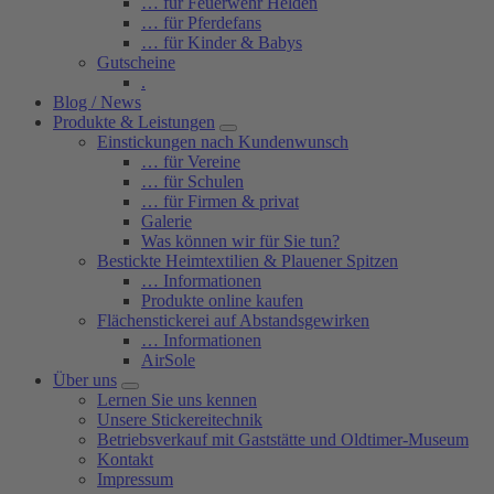
… für Feuerwehr Helden
… für Pferdefans
… für Kinder & Babys
Gutscheine
.
Blog / News
Produkte & Leistungen
Einstickungen nach Kundenwunsch
… für Vereine
… für Schulen
… für Firmen & privat
Galerie
Was können wir für Sie tun?
Bestickte Heimtextilien & Plauener Spitzen
… Informationen
Produkte online kaufen
Flächenstickerei auf Abstandsgewirken
… Informationen
AirSole
Über uns
Lernen Sie uns kennen
Unsere Stickereitechnik
Betriebsverkauf mit Gaststätte und Oldtimer-Museum
Kontakt
Impressum