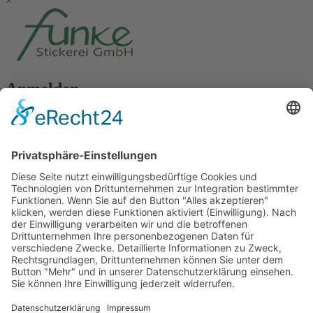
×
Anmelden
Passwort vergessen?
Angemeldet bleiben
Anmelden
Zum Inhalt springen
Vertrag widerrufen
Werkzeugleiste öffnen
Eingabehilfen