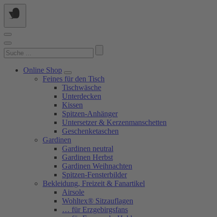
Springe
zum
Inhalt
Suchen
nach:
Online Shop
Feines für den Tisch
Tischwäsche
Unterdecken
Kissen
Spitzen-Anhänger
Untersetzer & Kerzenmanschetten
Geschenketaschen
Gardinen
Gardinen neutral
Gardinen Herbst
Gardinen Weihnachten
Spitzen-Fensterbilder
Bekleidung, Freizeit & Fanartikel
Airsole
Wohltex® Sitzauflagen
… für Erzgebirgsfans