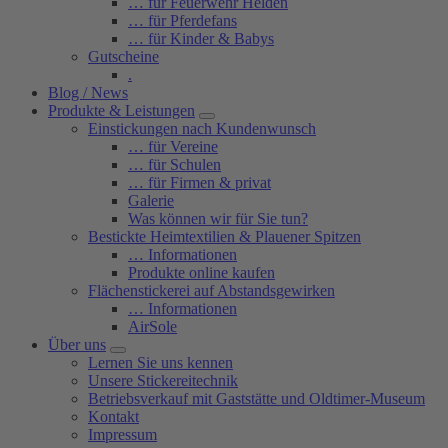
… für Feuerwehr Helden
… für Pferdefans
… für Kinder & Babys
Gutscheine
.
Blog / News
Produkte & Leistungen
Einstickungen nach Kundenwunsch
… für Vereine
… für Schulen
… für Firmen & privat
Galerie
Was können wir für Sie tun?
Bestickte Heimtextilien & Plauener Spitzen
… Informationen
Produkte online kaufen
Flächenstickerei auf Abstandsgewirken
… Informationen
AirSole
Über uns
Lernen Sie uns kennen
Unsere Stickereitechnik
Betriebsverkauf mit Gaststätte und Oldtimer-Museum
Kontakt
Impressum