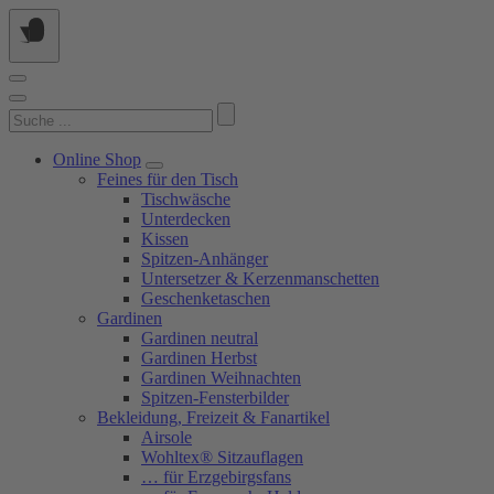
Springe
zum
Inhalt
Suchen
nach:
Online Shop
Feines für den Tisch
Tischwäsche
Unterdecken
Kissen
Spitzen-Anhänger
Untersetzer & Kerzenmanschetten
Geschenketaschen
Gardinen
Gardinen neutral
Gardinen Herbst
Gardinen Weihnachten
Spitzen-Fensterbilder
Bekleidung, Freizeit & Fanartikel
Airsole
Wohltex® Sitzauflagen
… für Erzgebirgsfans