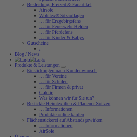
Bekleidung, Freizeit & Fanartikel
Airsole
Wohltex® Sitzauflagen
… für Erzgebirgsfans
… für Feuerwehr Helden
… für Pferdefans
… für Kinder & Babys
Gutscheine
.
Blog / News
Produkte & Leistungen
Einstickungen nach Kundenwunsch
… für Vereine
… für Schulen
… für Firmen & privat
Galerie
Was können wir für Sie tun?
Bestickte Heimtextilien & Plauener Spitzen
… Informationen
Produkte online kaufen
Flächenstickerei auf Abstandsgewirken
… Informationen
AirSole
Über uns