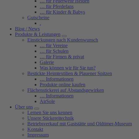
… für Feuerwehr Helden
… für Pferdefans
… für Kinder & Babys
Gutscheine
.
Blog / News
Produkte & Leistungen
Einstickungen nach Kundenwunsch
… für Vereine
… für Schulen
… für Firmen & privat
Galerie
Was können wir für Sie tun?
Bestickte Heimtextilien & Plauener Spitzen
… Informationen
Produkte online kaufen
Flächenstickerei auf Abstandsgewirken
… Informationen
AirSole
Über uns
Lernen Sie uns kennen
Unsere Stickereitechnik
Betriebsverkauf mit Gaststätte und Oldtimer-Museum
Kontakt
Impressum