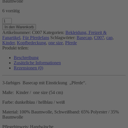
Baumwolle
6 vorrätig
Basecap
-
In den Warenkorb
Pferde
Artikelnummer:
C007
Kategorien:
Bekleidung, Freizeit &
Menge
Fanartikel
,
Für Pferdefans
Schlagwörter:
Basecap
,
C007
,
cap
,
Kinder
,
Kopfbedeckung
,
one size
,
Pferde
Produkt teilen:
Beschreibung
Zusätzliche Informationen
Rezensionen (0)
3-farbiges Basecap mit Einstickung „Pferde“.
Maße: Kinder / one size (54 cm)
Farbe: dunkelblau / hellblau / weiß
Material: 100% Baumwolle, Schweißband: 65% Polyester / 35%
Baumwolle
Pflegehinweis: Handwäsche