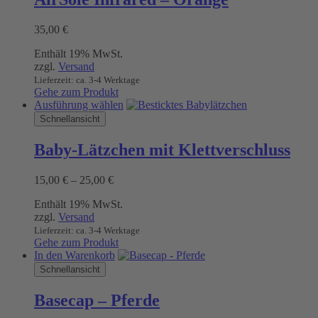
Varianten
auf.
35,00
€
Die
Optionen
Enthält 19% MwSt.
können
zzgl.
Versand
auf
Lieferzeit: ca. 3-4 Werktage
der
Gehe zum Produkt
Produktseite
Dieses
Ausführung wählen
gewählt
Produkt
Schnellansicht
werden
weist
mehrere
Baby-Lätzchen mit Klettverschluss
Varianten
auf.
Preisspanne:
15,00
€
–
25,00
€
Die
15,00 €
Optionen
Enthält 19% MwSt.
bis
können
zzgl.
Versand
25,00 €
auf
Lieferzeit: ca. 3-4 Werktage
der
Gehe zum Produkt
Produktseite
In den Warenkorb
gewählt
Schnellansicht
werden
Basecap – Pferde