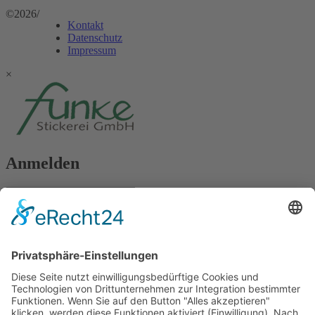
©2026
/
Kontakt
Datenschutz
Impressum
×
Anmelden
Passwort vergessen?
Angemeldet bleiben
Anmelden