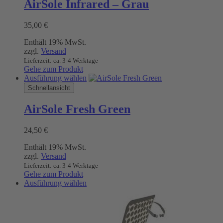
AirSole Infrared – Grau
Varianten
auf.
35,00
€
Die
Optionen
Enthält 19% MwSt.
können
zzgl.
Versand
auf
Lieferzeit: ca. 3-4 Werktage
der
Gehe zum Produkt
Produktseite
Dieses
Ausführung wählen
gewählt
Produkt
Schnellansicht
werden
weist
mehrere
AirSole Fresh Green
Varianten
auf.
24,50
€
Die
Optionen
Enthält 19% MwSt.
können
zzgl.
Versand
auf
Lieferzeit: ca. 3-4 Werktage
der
Gehe zum Produkt
Produktseite
Dieses
Ausführung wählen
gewählt
Produkt
werden
weist
mehrere
Varianten