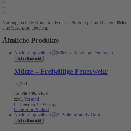
0
0
0
Nur angemeldete Kunden, die dieses Produkt gekauft haben, dürfen
eine Rezension abgeben.
Ähnliche Produkte
Dieses
Ausführung wählen
Produkt
Schnellansicht
weist
mehrere
Mütze – Freiwillige Feuerwehr
Varianten
auf.
14,00
€
Die
Optionen
Enthält 19% MwSt.
können
zzgl.
Versand
auf
Lieferzeit: ca. 3-4 Werktage
der
Gehe zum Produkt
Produktseite
Dieses
Ausführung wählen
gewählt
Produkt
Schnellansicht
werden
weist
mehrere