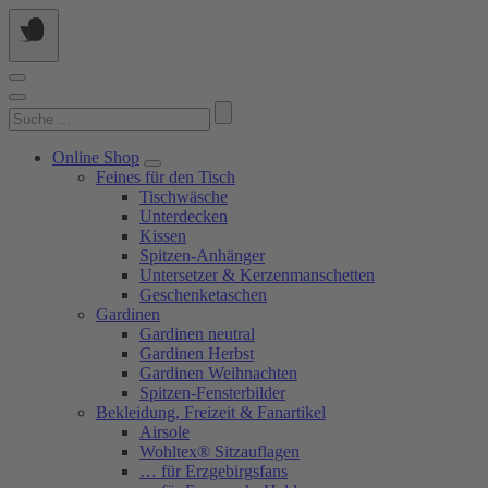
Springe
zum
Inhalt
Suchen
nach:
Online Shop
Feines für den Tisch
Tischwäsche
Unterdecken
Kissen
Spitzen-Anhänger
Untersetzer & Kerzenmanschetten
Geschenketaschen
Gardinen
Gardinen neutral
Gardinen Herbst
Gardinen Weihnachten
Spitzen-Fensterbilder
Bekleidung, Freizeit & Fanartikel
Airsole
Wohltex® Sitzauflagen
… für Erzgebirgsfans