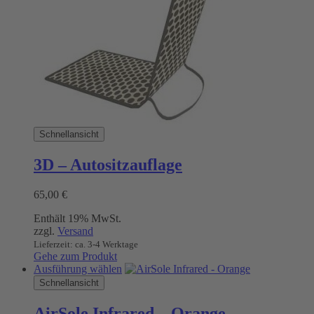
auf.
Die
Optionen
können
auf
der
Produktseite
gewählt
werden
Schnellansicht
3D – Autositzauflage
65,00
€
Enthält 19% MwSt.
zzgl.
Versand
Lieferzeit: ca. 3-4 Werktage
Gehe zum Produkt
Dieses
Ausführung wählen
Produkt
Schnellansicht
weist
mehrere
AirSole Infrared – Orange