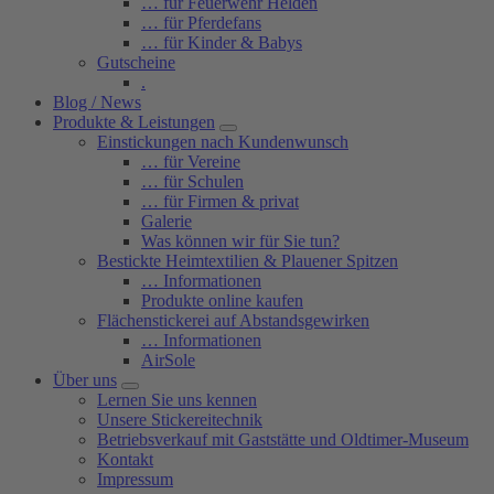
… für Feuerwehr Helden
… für Pferdefans
… für Kinder & Babys
Gutscheine
.
Blog / News
Produkte & Leistungen
Einstickungen nach Kundenwunsch
… für Vereine
… für Schulen
… für Firmen & privat
Galerie
Was können wir für Sie tun?
Bestickte Heimtextilien & Plauener Spitzen
… Informationen
Produkte online kaufen
Flächenstickerei auf Abstandsgewirken
… Informationen
AirSole
Über uns
Lernen Sie uns kennen
Unsere Stickereitechnik
Betriebsverkauf mit Gaststätte und Oldtimer-Museum
Kontakt
Impressum