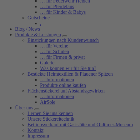
… für Feuerwehr Helden
… für Pferdefans
… für Kinder & Babys
Gutscheine
.
Blog / News
Produkte & Leistungen
Einstickungen nach Kundenwunsch
… für Vereine
… für Schulen
… für Firmen & privat
Galerie
Was können wir für Sie tun?
Bestickte Heimtextilien & Plauener Spitzen
… Informationen
Produkte online kaufen
Flächenstickerei auf Abstandsgewirken
… Informationen
AirSole
Über uns
Lernen Sie uns kennen
Unsere Stickereitechnik
Betriebsverkauf mit Gaststätte und Oldtimer-Museum
Kontakt
Impressum