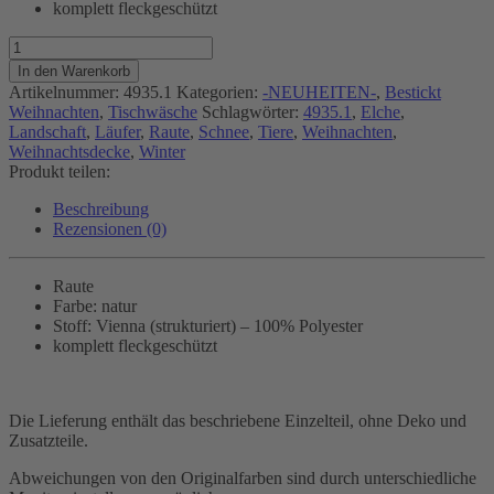
komplett fleckgeschützt
Elche
Menge
In den Warenkorb
Artikelnummer:
4935.1
Kategorien:
-NEUHEITEN-
,
Bestickt
Weihnachten
,
Tischwäsche
Schlagwörter:
4935.1
,
Elche
,
Landschaft
,
Läufer
,
Raute
,
Schnee
,
Tiere
,
Weihnachten
,
Weihnachtsdecke
,
Winter
Produkt teilen:
Beschreibung
Rezensionen (0)
Raute
Farbe: natur
Stoff: Vienna (strukturiert) – 100% Polyester
komplett fleckgeschützt
Die Lieferung enthält das beschriebene Einzelteil, ohne Deko und
Zusatzteile.
Abweichungen von den Originalfarben sind durch unterschiedliche