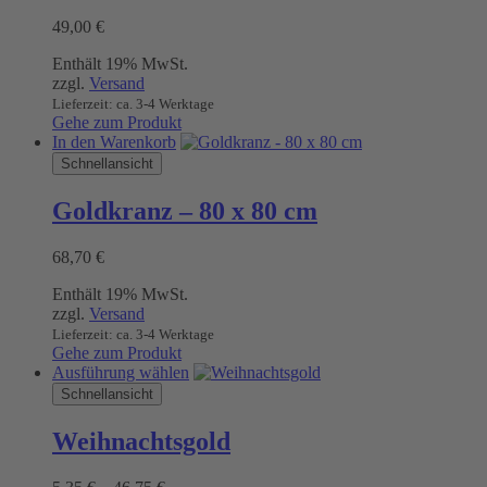
49,00
€
Enthält 19% MwSt.
zzgl.
Versand
Lieferzeit: ca. 3-4 Werktage
Gehe zum Produkt
In den Warenkorb
Schnellansicht
Goldkranz – 80 x 80 cm
68,70
€
Enthält 19% MwSt.
zzgl.
Versand
Lieferzeit: ca. 3-4 Werktage
Gehe zum Produkt
Dieses
Ausführung wählen
Produkt
Schnellansicht
weist
mehrere
Weihnachtsgold
Varianten
auf.
Preisspanne: