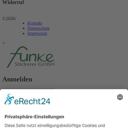
Widerruf
©2026
/
Kontakt
Datenschutz
Impressum
×
Anmelden
Passwort vergessen?
Angemeldet bleiben