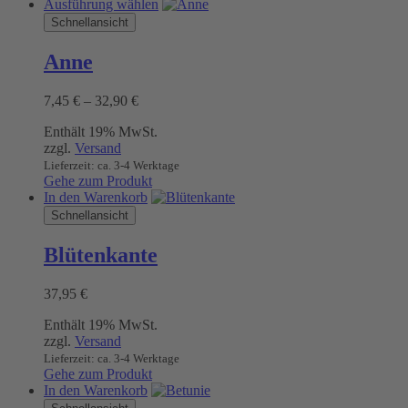
Dieses
Ausführung wählen
Produkt
Schnellansicht
weist
mehrere
Anne
Varianten
auf.
Preisspanne:
7,45
€
–
32,90
€
Die
7,45 €
Optionen
Enthält 19% MwSt.
bis
können
zzgl.
Versand
32,90 €
auf
Lieferzeit: ca. 3-4 Werktage
der
Gehe zum Produkt
Produktseite
In den Warenkorb
gewählt
Schnellansicht
werden
Blütenkante
37,95
€
Enthält 19% MwSt.
zzgl.
Versand
Lieferzeit: ca. 3-4 Werktage
Gehe zum Produkt
In den Warenkorb