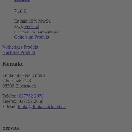
Varianten
auf.
7,10
€
Die
Optionen
Enthält 19% MwSt.
können
zzgl.
Versand
auf
Lieferzeit: ca. 3-4 Werktage
der
Gehe zum Produkt
Produktseite
gewählt
Vorheriges Produkt
werden
Nächstes Produkt
Kontakt
Funke Stickerei GmbH
Uhdestraße 1-3
08309 Eibenstock
Telefon:
037752 2078
Telefax: 037752 2056
E-Mail:
funke@funke-stickerei.de
Service