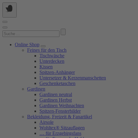
Springe
zum
Inhalt
Suchen
nach:
Online Shop
Feines für den Tisch
Tischwäsche
Unterdecken
Kissen
Spitzen-Anhänger
Untersetzer & Kerzenmanschetten
Geschenketaschen
Gardinen
Gardinen neutral
Gardinen Herbst
Gardinen Weihnachten
Spitzen-Fensterbilder
Bekleidung, Freizeit & Fanartikel
Airsole
Wohltex® Sitzauflagen
… für Erzgebirgsfans