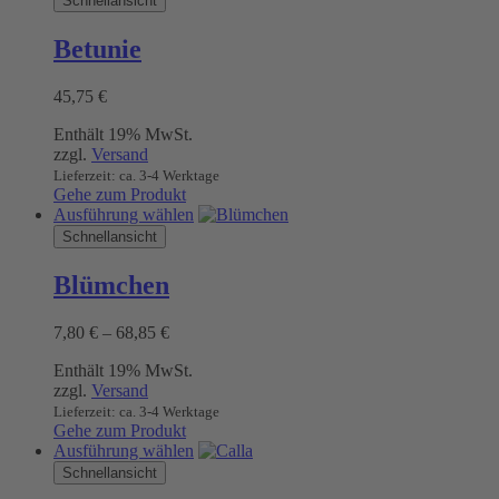
Schnellansicht
Betunie
45,75
€
Enthält 19% MwSt.
zzgl.
Versand
Lieferzeit: ca. 3-4 Werktage
Gehe zum Produkt
Dieses
Ausführung wählen
Produkt
Schnellansicht
weist
mehrere
Blümchen
Varianten
auf.
Preisspanne:
7,80
€
–
68,85
€
Die
7,80 €
Optionen
Enthält 19% MwSt.
bis
können
zzgl.
Versand
68,85 €
auf
Lieferzeit: ca. 3-4 Werktage
der
Gehe zum Produkt
Produktseite
Dieses
Ausführung wählen
gewählt
Produkt
Schnellansicht
werden
weist