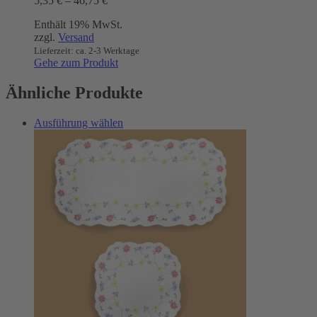
5,35
€
–
46,75
€
Die
5,35 €
Optionen
Enthält 19% MwSt.
bis
können
zzgl.
Versand
46,75 €
auf
Lieferzeit: ca. 2-3 Werktage
der
Gehe zum Produkt
Produktseite
gewählt
Ähnliche Produkte
werden
Dieses
Ausführung wählen
Produkt
weist
mehrere
Varianten
auf.
Die
Optionen
können
auf
der
Produktseite
gewählt
werden