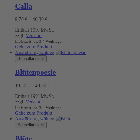
mehrere
Calla
Varianten
auf.
Preisspanne:
9,70
€
–
46,30
€
Die
9,70 €
Optionen
Enthält 19% MwSt.
bis
können
zzgl.
Versand
46,30 €
auf
Lieferzeit: ca. 3-4 Werktage
der
Gehe zum Produkt
Produktseite
Dieses
Ausführung wählen
gewählt
Produkt
Schnellansicht
werden
weist
mehrere
Blütenpoesie
Varianten
auf.
Preisspanne:
19,50
€
–
40,60
€
Die
19,50 €
Optionen
Enthält 19% MwSt.
bis
können
zzgl.
Versand
40,60 €
auf
Lieferzeit: ca. 3-4 Werktage
der
Gehe zum Produkt
Produktseite
Dieses
Ausführung wählen
gewählt
Produkt
Schnellansicht
werden
weist
mehrere
Blüte