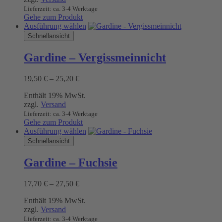
Lieferzeit: ca. 3-4 Werktage
Gehe zum Produkt
Dieses
Ausführung wählen
Produkt
Schnellansicht
weist
mehrere
Gardine – Vergissmeinnicht
Varianten
auf.
Preisspanne:
19,50
€
–
25,20
€
Die
19,50 €
Optionen
Enthält 19% MwSt.
bis
können
zzgl.
Versand
25,20 €
auf
Lieferzeit: ca. 3-4 Werktage
der
Gehe zum Produkt
Produktseite
Dieses
Ausführung wählen
gewählt
Produkt
Schnellansicht
werden
weist
mehrere
Gardine – Fuchsie
Varianten
auf.
Preisspanne:
17,70
€
–
27,50
€
Die
17,70 €
Optionen
Enthält 19% MwSt.
bis
können
zzgl.
Versand
27,50 €
auf
Lieferzeit: ca. 3-4 Werktage
der