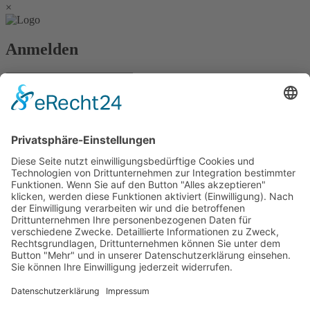
×
Anmelden
Passwort vergessen?
Angemeldet bleiben
Anmelden
Zum Inhalt springen
Vertrag widerrufen
Werkzeugleiste öffnen
Eingabehilfen
Text vergrößern