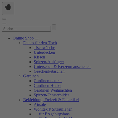
Springe
zum
Inhalt
Suchen
nach:
Online Shop
Feines für den Tisch
Tischwäsche
Unterdecken
Kissen
Spitzen-Anhänger
Untersetzer & Kerzenmanschetten
Geschenketaschen
Gardinen
Gardinen neutral
Gardinen Herbst
Gardinen Weihnachten
Spitzen-Fensterbilder
Bekleidung, Freizeit & Fanartikel
Airsole
Wohltex® Sitzauflagen
… für Erzgebirgsfans