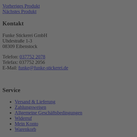
gewählt
Vorheriges Produkt
werden
Nächstes Produkt
Kontakt
Funke Stickerei GmbH
Uhdestraße 1-3
08309 Eibenstock
Telefon:
037752 2078
Telefax: 037752 2056
E-Mail:
funke@funke-stickerei.de
Service
Versand & Lieferung
Zahlungsweisen
Allgemeine Geschäftsbedingungen
Widerruf
Mein Konto
Warenkorb