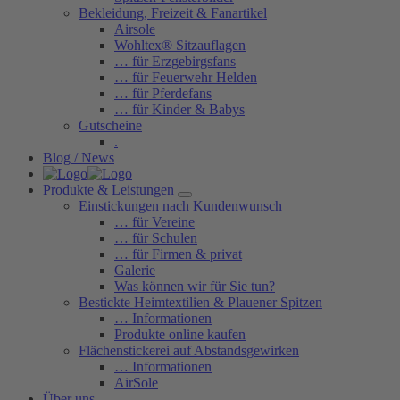
Bekleidung, Freizeit & Fanartikel
Airsole
Wohltex® Sitzauflagen
… für Erzgebirgsfans
… für Feuerwehr Helden
… für Pferdefans
… für Kinder & Babys
Gutscheine
.
Blog / News
Produkte & Leistungen
Einstickungen nach Kundenwunsch
… für Vereine
… für Schulen
… für Firmen & privat
Galerie
Was können wir für Sie tun?
Bestickte Heimtextilien & Plauener Spitzen
… Informationen
Produkte online kaufen
Flächenstickerei auf Abstandsgewirken
… Informationen
AirSole
Über uns