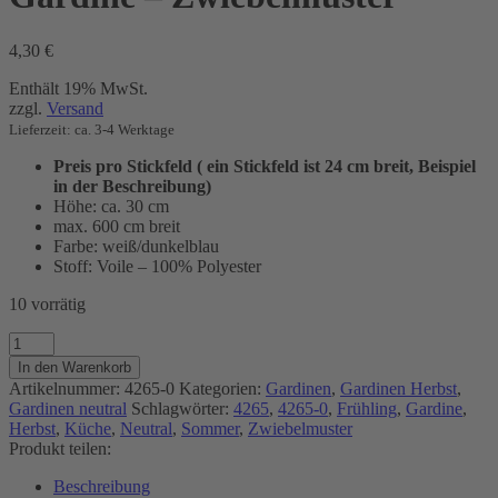
4,30
€
Enthält 19% MwSt.
zzgl.
Versand
Lieferzeit: ca. 3-4 Werktage
Preis pro Stickfeld ( ein Stickfeld ist 24 cm breit, Beispiel
in der Beschreibung)
Höhe: ca. 30 cm
max. 600 cm breit
Farbe: weiß/dunkelblau
Stoff: Voile – 100% Polyester
10 vorrätig
Gardine
-
In den Warenkorb
Zwiebelmuster
Artikelnummer:
4265-0
Kategorien:
Gardinen
,
Gardinen Herbst
,
Menge
Gardinen neutral
Schlagwörter:
4265
,
4265-0
,
Frühling
,
Gardine
,
Herbst
,
Küche
,
Neutral
,
Sommer
,
Zwiebelmuster
Produkt teilen:
Beschreibung