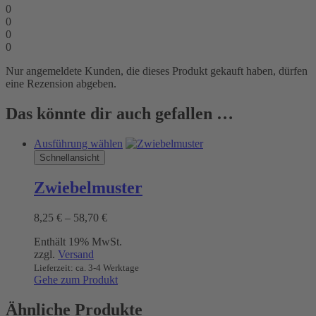
0
0
0
0
Nur angemeldete Kunden, die dieses Produkt gekauft haben, dürfen
eine Rezension abgeben.
Das könnte dir auch gefallen …
Dieses
Ausführung wählen
Produkt
Schnellansicht
weist
mehrere
Zwiebelmuster
Varianten
auf.
Preisspanne:
8,25
€
–
58,70
€
Die
8,25 €
Optionen
Enthält 19% MwSt.
bis
können
zzgl.
Versand
58,70 €
auf
Lieferzeit: ca. 3-4 Werktage
der
Gehe zum Produkt
Produktseite
gewählt
Ähnliche Produkte
werden