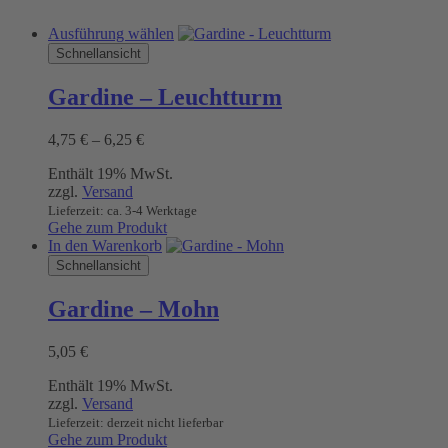
Dieses
Ausführung wählen
Produkt
Schnellansicht
weist
mehrere
Gardine – Leuchtturm
Varianten
auf.
Preisspanne:
4,75
€
–
6,25
€
Die
4,75 €
Optionen
Enthält 19% MwSt.
bis
können
zzgl.
Versand
6,25 €
auf
Lieferzeit: ca. 3-4 Werktage
der
Gehe zum Produkt
Produktseite
In den Warenkorb
gewählt
Schnellansicht
werden
Gardine – Mohn
5,05
€
Enthält 19% MwSt.
zzgl.
Versand
Lieferzeit: derzeit nicht lieferbar
Gehe zum Produkt