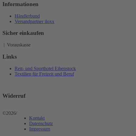
Informationen
Händlerbund
Versandpartner iloxx
Sicher einkaufen
| Vorauskasse
Links
Reit- und Sporthotel Eibenstock
Textilien für Freizeit und Beruf
Widerruf
©2026
/
Kontakt
Datenschutz
Impressum