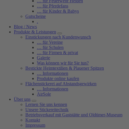
… für Feuerwehr Helden
… für Pferdefans
… für Kinder & Babys
Gutscheine
.
Blog / News
Produkte & Leistungen
Einstickungen nach Kundenwunsch
… für Vereine
… für Schulen
… für Firmen & privat
Galerie
Was können wir für Sie tun?
Bestickte Heimtextilien & Plauener Spitzen
… Informationen
Produkte online kaufen
Flächenstickerei auf Abstandsgewirken
… Informationen
AirSole
Über uns
Lernen Sie uns kennen
Unsere Stickereitechnik
Betriebsverkauf mit Gaststätte und Oldtimer-Museum
Kontakt
Impressum