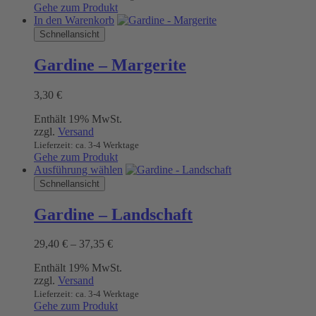
Gehe zum Produkt
Produktseite
In den Warenkorb
gewählt
Schnellansicht
werden
Gardine – Margerite
3,30
€
Enthält 19% MwSt.
zzgl.
Versand
Lieferzeit: ca. 3-4 Werktage
Gehe zum Produkt
Dieses
Ausführung wählen
Produkt
Schnellansicht
weist
mehrere
Gardine – Landschaft
Varianten
auf.
Preisspanne:
29,40
€
–
37,35
€
Die
29,40 €
Optionen
Enthält 19% MwSt.
bis
können
zzgl.
Versand
37,35 €
auf
Lieferzeit: ca. 3-4 Werktage
der
Gehe zum Produkt
Produktseite