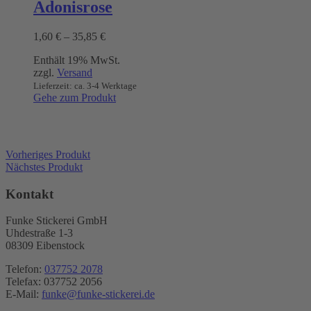
Adonisrose
Varianten
auf.
Preisspanne:
1,60
€
–
35,85
€
Die
1,60 €
Optionen
Enthält 19% MwSt.
bis
können
zzgl.
Versand
35,85 €
auf
Lieferzeit: ca. 3-4 Werktage
der
Gehe zum Produkt
Produktseite
gewählt
werden
Vorheriges Produkt
Nächstes Produkt
Kontakt
Funke Stickerei GmbH
Uhdestraße 1-3
08309 Eibenstock
Telefon:
037752 2078
Telefax: 037752 2056
E-Mail:
funke@funke-stickerei.de