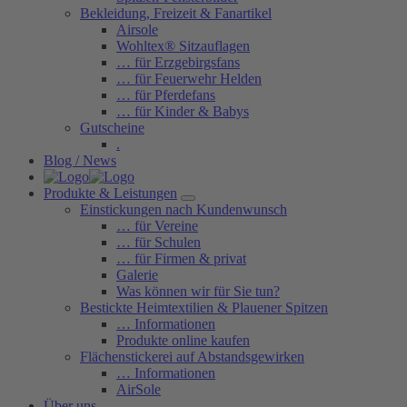
Bekleidung, Freizeit & Fanartikel
Airsole
Wohltex® Sitzauflagen
… für Erzgebirgsfans
… für Feuerwehr Helden
… für Pferdefans
… für Kinder & Babys
Gutscheine
.
Blog / News
Produkte & Leistungen
Einstickungen nach Kundenwunsch
… für Vereine
… für Schulen
… für Firmen & privat
Galerie
Was können wir für Sie tun?
Bestickte Heimtextilien & Plauener Spitzen
… Informationen
Produkte online kaufen
Flächenstickerei auf Abstandsgewirken
… Informationen
AirSole
Über uns