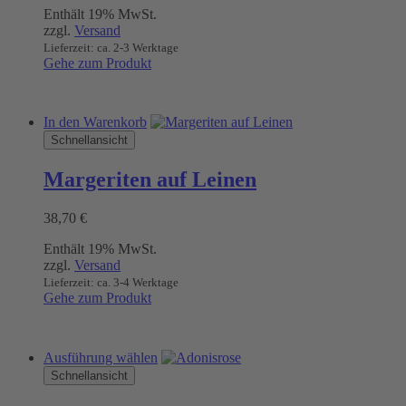
Optionen
Enthält 19% MwSt.
können
zzgl.
Versand
auf
Lieferzeit: ca. 2-3 Werktage
der
Gehe zum Produkt
Produktseite
gewählt
werden
In den Warenkorb
Schnellansicht
Margeriten auf Leinen
38,70
€
Enthält 19% MwSt.
zzgl.
Versand
Lieferzeit: ca. 3-4 Werktage
Gehe zum Produkt
Dieses
Ausführung wählen
Produkt
Schnellansicht
weist
mehrere