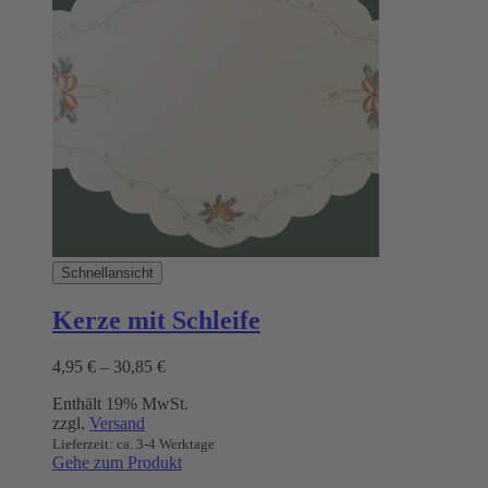
auf.
Die
Optionen
können
auf
der
Produktseite
gewählt
werden
Schnellansicht
Kerze mit Schleife
Preisspanne:
4,95
€
–
30,85
€
4,95 €
Enthält 19% MwSt.
bis
zzgl.
Versand
30,85 €
Lieferzeit: ca. 3-4 Werktage
Gehe zum Produkt