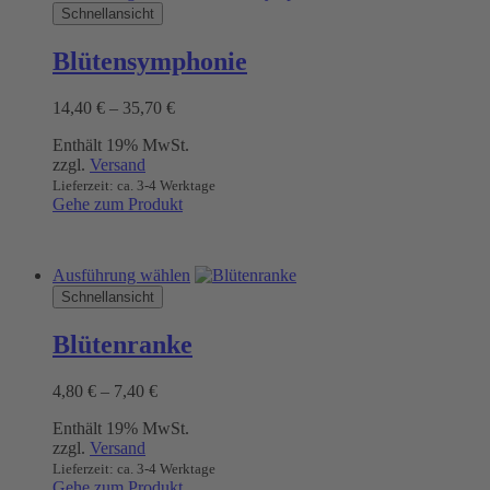
Produkt
Schnellansicht
weist
mehrere
Blütensymphonie
Varianten
auf.
Preisspanne:
14,40
€
–
35,70
€
Die
14,40 €
Optionen
Enthält 19% MwSt.
bis
können
zzgl.
Versand
35,70 €
auf
Lieferzeit: ca. 3-4 Werktage
der
Gehe zum Produkt
Produktseite
gewählt
werden
Dieses
Ausführung wählen
Produkt
Schnellansicht
weist
mehrere
Blütenranke
Varianten
auf.
Preisspanne:
4,80
€
–
7,40
€
Die
4,80 €
Optionen
Enthält 19% MwSt.
bis
können
zzgl.
Versand
7,40 €
auf
Lieferzeit: ca. 3-4 Werktage
der
Gehe zum Produkt