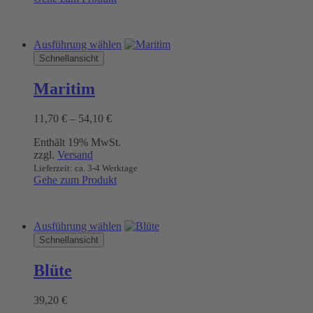
Produktseite
gewählt
werden
Dieses
Ausführung wählen
Produkt
Schnellansicht
weist
mehrere
Maritim
Varianten
auf.
Preisspanne:
11,70
€
–
54,10
€
Die
11,70 €
Optionen
Enthält 19% MwSt.
bis
können
zzgl.
Versand
54,10 €
auf
Lieferzeit: ca. 3-4 Werktage
der
Gehe zum Produkt
Produktseite
gewählt
werden
Dieses
Ausführung wählen
Produkt
Schnellansicht
weist
mehrere
Blüte
Varianten
auf.
39,20
€
Die