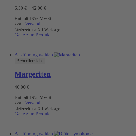
auf.
Preisspanne:
6,30
€
–
42,00
€
Die
6,30 €
Optionen
Enthält 19% MwSt.
bis
können
zzgl.
Versand
42,00 €
auf
Lieferzeit: ca. 3-4 Werktage
der
Gehe zum Produkt
Produktseite
gewählt
werden
Dieses
Ausführung wählen
Produkt
Schnellansicht
weist
mehrere
Margeriten
Varianten
auf.
40,00
€
Die
Optionen
Enthält 19% MwSt.
können
zzgl.
Versand
auf
Lieferzeit: ca. 3-4 Werktage
der
Gehe zum Produkt
Produktseite
gewählt
werden
Dieses
Ausführung wählen