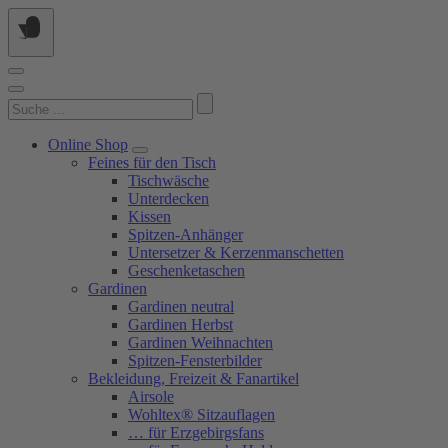
Springe
zum
Inhalt
Suchen
nach:
Online Shop
Feines für den Tisch
Tischwäsche
Unterdecken
Kissen
Spitzen-Anhänger
Untersetzer & Kerzenmanschetten
Geschenketaschen
Gardinen
Gardinen neutral
Gardinen Herbst
Gardinen Weihnachten
Spitzen-Fensterbilder
Bekleidung, Freizeit & Fanartikel
Airsole
Wohltex® Sitzauflagen
… für Erzgebirgsfans