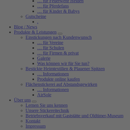
… für Feuerwehr Helden
… für Pferdefans
… für Kinder & Babys
Gutscheine
.
Blog / News
Produkte & Leistungen
Einstickungen nach Kundenwunsch
… für Vereine
… für Schulen
… für Firmen & privat
Galerie
Was können wir für Sie tun?
Bestickte Heimtextilien & Plauener Spitzen
… Informationen
Produkte online kaufen
Flächenstickerei auf Abstandsgewirken
… Informationen
AirSole
Über uns
Lernen Sie uns kennen
Unsere Stickereitechnik
Betriebsverkauf mit Gaststätte und Oldtimer-Museum
Kontakt
Impressum