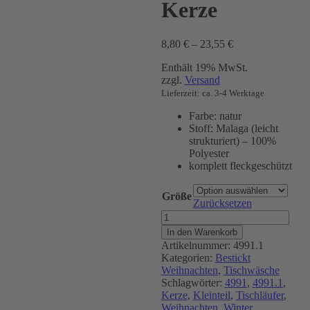
Kerze
Preisspanne:
8,80
€
–
23,55
€
8,80 €
Enthält 19% MwSt.
bis
zzgl.
Versand
23,55 €
Lieferzeit: ca. 3-4 Werktage
Farbe: natur
Stoff: Malaga (leicht
strukturiert) – 100%
Polyester
komplett fleckgeschützt
Größe
Zurücksetzen
Kerze
Menge
In den Warenkorb
Artikelnummer:
4991.1
Kategorien:
Bestickt
Weihnachten
,
Tischwäsche
Schlagwörter:
4991
,
4991.1
,
Kerze
,
Kleinteil
,
Tischläufer
,
Weihnachten
,
Winter