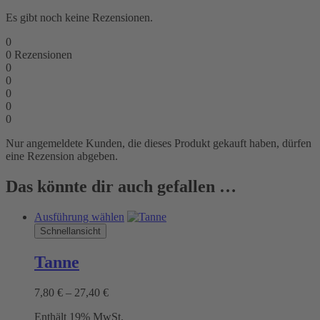
Es gibt noch keine Rezensionen.
0
0
Rezensionen
0
0
0
0
0
Nur angemeldete Kunden, die dieses Produkt gekauft haben, dürfen
eine Rezension abgeben.
Das könnte dir auch gefallen …
Dieses
Ausführung wählen
Produkt
Schnellansicht
weist
mehrere
Tanne
Varianten
auf.
Preisspanne:
7,80
€
–
27,40
€
Die
7,80 €
Optionen
Enthält 19% MwSt.
bis
können