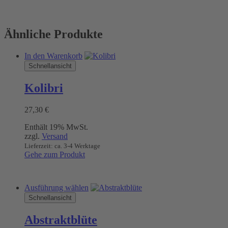
Ähnliche Produkte
In den Warenkorb
Schnellansicht
Kolibri
27,30
€
Enthält 19% MwSt.
zzgl.
Versand
Lieferzeit: ca. 3-4 Werktage
Gehe zum Produkt
Dieses
Ausführung wählen
Produkt
Schnellansicht
weist
mehrere
Abstraktblüte
Varianten