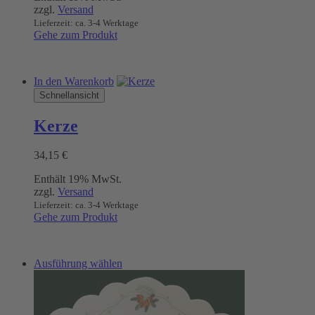
zzgl.
Versand
27,40 €
auf
Lieferzeit: ca. 3-4 Werktage
der
Gehe zum Produkt
Produktseite
gewählt
werden
In den Warenkorb
Schnellansicht
Kerze
34,15
€
Enthält 19% MwSt.
zzgl.
Versand
Lieferzeit: ca. 3-4 Werktage
Gehe zum Produkt
Dieses
Ausführung wählen
Produkt
weist
mehrere
Varianten