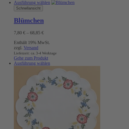
Dieses
Ausführung wählen
Produkt
Schnellansicht
weist
mehrere
Blümchen
Varianten
auf.
Preisspanne:
7,80
€
–
68,85
€
Die
7,80 €
Optionen
Enthält 19% MwSt.
bis
können
zzgl.
Versand
68,85 €
auf
Lieferzeit: ca. 3-4 Werktage
der
Gehe zum Produkt
Produktseite
Dieses
Ausführung wählen
gewählt
Produkt
werden
weist
mehrere
Varianten
auf.
Die
Optionen
können
auf
der
Produktseite
gewählt