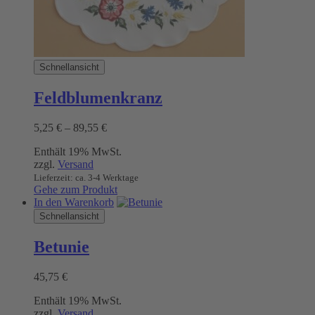
werden
Schnellansicht
Feldblumenkranz
Preisspanne:
5,25
€
–
89,55
€
5,25 €
Enthält 19% MwSt.
bis
zzgl.
Versand
89,55 €
Lieferzeit: ca. 3-4 Werktage
Gehe zum Produkt
In den Warenkorb
Schnellansicht
Betunie
45,75
€
Enthält 19% MwSt.
zzgl.
Versand