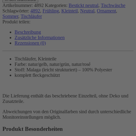
Artikelnummer:
4892
Kategorien:
Bestickt neutral
,
Tischwäsche
Schlagwörter:
4892
,
Frühling
,
Kleinteil
,
Neutral
,
Ornament
,
Sommer
,
Tischläufer
Produkt teilen:
Beschreibung
Zusätzliche Informationen
Rezensionen (0)
Tischläufer, Kleinteile
Farbe: natur/gelb, natur/grün, natur/rosé
Stoff: Malaga (leicht strukturiert) – 100% Polyester
komplett fleckgeschützt
Die Lieferung enthält das beschriebene Einzelteil, ohne Deko und
Zusatzteile.
Abweichungen von den Originalfarben sind durch unterschiedliche
Monitoreinstellungen möglich.
Produkt Besonderheiten