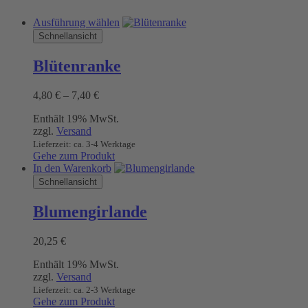
Dieses
Ausführung wählen
Produkt
Schnellansicht
weist
mehrere
Blütenranke
Varianten
auf.
Preisspanne:
4,80
€
–
7,40
€
Die
4,80 €
Optionen
Enthält 19% MwSt.
bis
können
zzgl.
Versand
7,40 €
auf
Lieferzeit: ca. 3-4 Werktage
der
Gehe zum Produkt
Produktseite
In den Warenkorb
gewählt
Schnellansicht
werden
Blumengirlande
20,25
€
Enthält 19% MwSt.
zzgl.
Versand
Lieferzeit: ca. 2-3 Werktage
Gehe zum Produkt