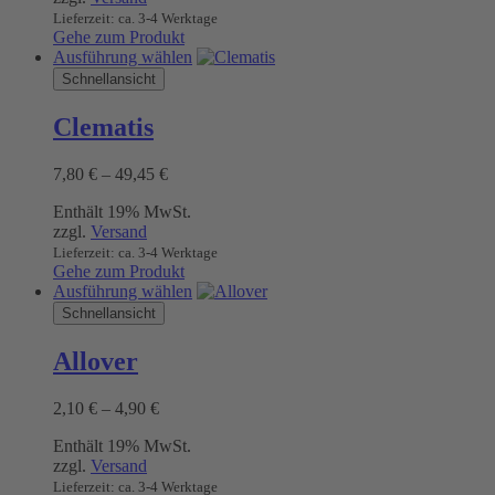
Lieferzeit: ca. 3-4 Werktage
Gehe zum Produkt
Dieses
Ausführung wählen
Produkt
Schnellansicht
weist
mehrere
Clematis
Varianten
auf.
Preisspanne:
7,80
€
–
49,45
€
Die
7,80 €
Optionen
Enthält 19% MwSt.
bis
können
zzgl.
Versand
49,45 €
auf
Lieferzeit: ca. 3-4 Werktage
der
Gehe zum Produkt
Produktseite
Dieses
Ausführung wählen
gewählt
Produkt
Schnellansicht
werden
weist
mehrere
Allover
Varianten
auf.
Preisspanne:
2,10
€
–
4,90
€
Die
2,10 €
Optionen
Enthält 19% MwSt.
bis
können
zzgl.
Versand
4,90 €
auf
Lieferzeit: ca. 3-4 Werktage
der