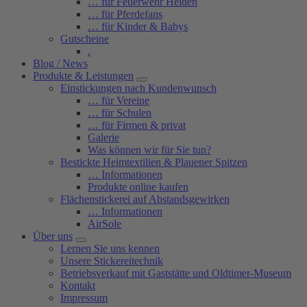
… für Feuerwehr Helden
… für Pferdefans
… für Kinder & Babys
Gutscheine
.
Blog / News
Produkte & Leistungen
Einstickungen nach Kundenwunsch
… für Vereine
… für Schulen
… für Firmen & privat
Galerie
Was können wir für Sie tun?
Bestickte Heimtextilien & Plauener Spitzen
… Informationen
Produkte online kaufen
Flächenstickerei auf Abstandsgewirken
… Informationen
AirSole
Über uns
Lernen Sie uns kennen
Unsere Stickereitechnik
Betriebsverkauf mit Gaststätte und Oldtimer-Museum
Kontakt
Impressum