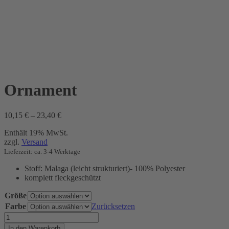
Ornament
Preisspanne:
10,15
€
–
23,40
€
10,15 €
Enthält 19% MwSt.
bis
zzgl.
Versand
23,40 €
Lieferzeit: ca. 3-4 Werktage
Stoff: Malaga (leicht strukturiert)- 100% Polyester
komplett fleckgeschützt
Größe
Farbe
Zurücksetzen
Ornament
Menge
In den Warenkorb