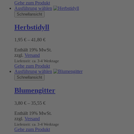
Gehe zum Produkt
Produktseite
Dieses
Ausführung wählen
gewählt
Produkt
Schnellansicht
werden
weist
mehrere
Herbstidyll
Varianten
auf.
Preisspanne:
1,95
€
–
41,80
€
Die
1,95 €
Optionen
Enthält 19% MwSt.
bis
können
zzgl.
Versand
41,80 €
auf
Lieferzeit: ca. 3-4 Werktage
der
Gehe zum Produkt
Produktseite
Dieses
Ausführung wählen
gewählt
Produkt
Schnellansicht
werden
weist
mehrere
Blumengitter
Varianten
auf.
Preisspanne:
3,80
€
–
35,55
€
Die
3,80 €
Optionen
Enthält 19% MwSt.
bis
können
zzgl.
Versand
35,55 €
auf
Lieferzeit: ca. 3-4 Werktage
der
Gehe zum Produkt
Produktseite