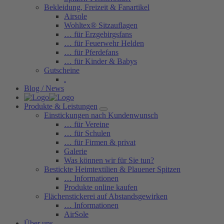
Bekleidung, Freizeit & Fanartikel
Airsole
Wohltex® Sitzauflagen
… für Erzgebirgsfans
… für Feuerwehr Helden
… für Pferdefans
… für Kinder & Babys
Gutscheine
.
Blog / News
Produkte & Leistungen
Einstickungen nach Kundenwunsch
… für Vereine
… für Schulen
… für Firmen & privat
Galerie
Was können wir für Sie tun?
Bestickte Heimtextilien & Plauener Spitzen
… Informationen
Produkte online kaufen
Flächenstickerei auf Abstandsgewirken
… Informationen
AirSole
Über uns