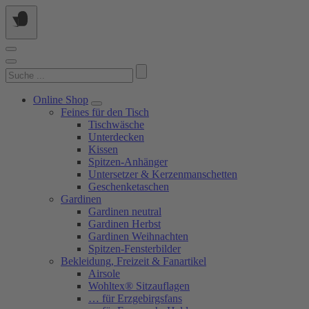
Springe
zum
Inhalt
Suchen
nach:
Online Shop
Feines für den Tisch
Tischwäsche
Unterdecken
Kissen
Spitzen-Anhänger
Untersetzer & Kerzenmanschetten
Geschenketaschen
Gardinen
Gardinen neutral
Gardinen Herbst
Gardinen Weihnachten
Spitzen-Fensterbilder
Bekleidung, Freizeit & Fanartikel
Airsole
Wohltex® Sitzauflagen
… für Erzgebirgsfans