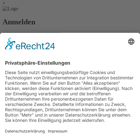
×
Anmelden
Passwort vergessen?
Angemeldet bleiben
Anmelden
Zum Inhalt springen
Vertrag widerrufen
Werkzeugleiste öffnen
Eingabehilfen
Text vergrößern