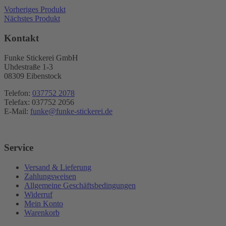
gewählt
Vorheriges Produkt
werden
Nächstes Produkt
Kontakt
Funke Stickerei GmbH
Uhdestraße 1-3
08309 Eibenstock
Telefon:
037752 2078
Telefax: 037752 2056
E-Mail:
funke@funke-stickerei.de
Service
Versand & Lieferung
Zahlungsweisen
Allgemeine Geschäftsbedingungen
Widerruf
Mein Konto
Warenkorb