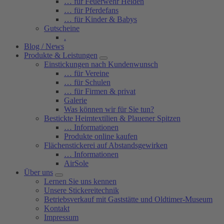
… für Feuerwehr Helden
… für Pferdefans
… für Kinder & Babys
Gutscheine
.
Blog / News
Produkte & Leistungen
Einstickungen nach Kundenwunsch
… für Vereine
… für Schulen
… für Firmen & privat
Galerie
Was können wir für Sie tun?
Bestickte Heimtextilien & Plauener Spitzen
… Informationen
Produkte online kaufen
Flächenstickerei auf Abstandsgewirken
… Informationen
AirSole
Über uns
Lernen Sie uns kennen
Unsere Stickereitechnik
Betriebsverkauf mit Gaststätte und Oldtimer-Museum
Kontakt
Impressum