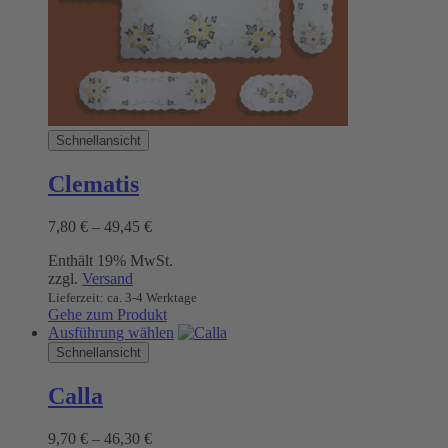
Produktseite
gewählt
werden
Schnellansicht
Clematis
Preisspanne:
7,80
€
–
49,45
€
7,80 €
Enthält 19% MwSt.
bis
zzgl.
Versand
49,45 €
Lieferzeit: ca. 3-4 Werktage
Gehe zum Produkt
Dieses
Ausführung wählen
Produkt
Schnellansicht
weist
mehrere
Calla
Varianten
auf.
Preisspanne:
9,70
€
–
46,30
€
Die