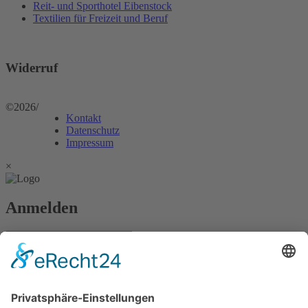
Reit- und Sporthotel Eibenstock
Textilien für Freizeit und Beruf
Widerruf
©2026
/
Kontakt
Datenschutz
Impressum
×
Anmelden
Passwort vergessen?