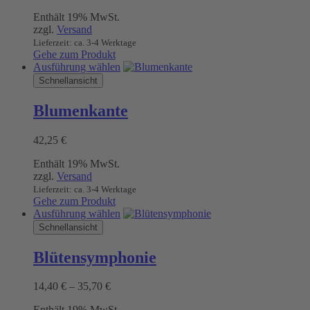
9,70 €
Optionen
Enthält 19% MwSt.
bis
können
zzgl.
Versand
46,30 €
auf
Lieferzeit: ca. 3-4 Werktage
der
Gehe zum Produkt
Produktseite
Dieses
Ausführung wählen
gewählt
Produkt
Schnellansicht
werden
weist
mehrere
Blumenkante
Varianten
auf.
42,25
€
Die
Optionen
Enthält 19% MwSt.
können
zzgl.
Versand
auf
Lieferzeit: ca. 3-4 Werktage
der
Gehe zum Produkt
Produktseite
Dieses
Ausführung wählen
gewählt
Produkt
Schnellansicht
werden
weist
mehrere
Blütensymphonie
Varianten
auf.
Preisspanne:
14,40
€
–
35,70
€
Die
14,40 €
Optionen
Enthält 19% MwSt.