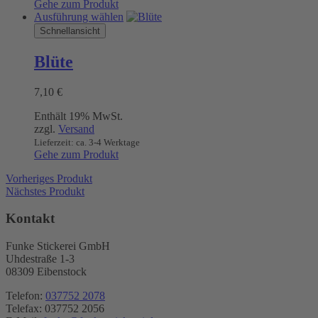
Gehe zum Produkt
Dieses
Ausführung wählen
Produkt
Schnellansicht
weist
mehrere
Blüte
Varianten
auf.
7,10
€
Die
Optionen
Enthält 19% MwSt.
können
zzgl.
Versand
auf
Lieferzeit: ca. 3-4 Werktage
der
Gehe zum Produkt
Produktseite
gewählt
Vorheriges Produkt
werden
Nächstes Produkt
Kontakt
Funke Stickerei GmbH
Uhdestraße 1-3
08309 Eibenstock
Telefon:
037752 2078
Telefax: 037752 2056