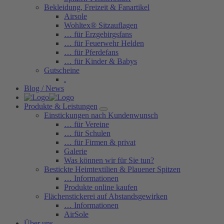
Bekleidung, Freizeit & Fanartikel
Airsole
Wohltex® Sitzauflagen
… für Erzgebirgsfans
… für Feuerwehr Helden
… für Pferdefans
… für Kinder & Babys
Gutscheine
.
Blog / News
Produkte & Leistungen
Einstickungen nach Kundenwunsch
… für Vereine
… für Schulen
… für Firmen & privat
Galerie
Was können wir für Sie tun?
Bestickte Heimtextilien & Plauener Spitzen
… Informationen
Produkte online kaufen
Flächenstickerei auf Abstandsgewirken
… Informationen
AirSole
Über uns