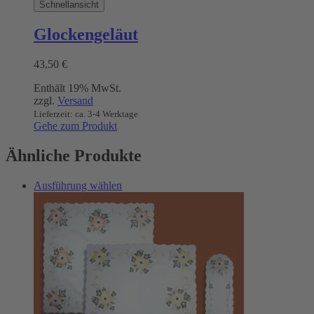
Schnellansicht
werden
Glockengeläut
43,50
€
Enthält 19% MwSt.
zzgl.
Versand
Lieferzeit: ca. 3-4 Werktage
Gehe zum Produkt
Ähnliche Produkte
Dieses
Ausführung wählen
Produkt
weist
mehrere
Varianten
auf.
Die
Optionen
können
auf
der