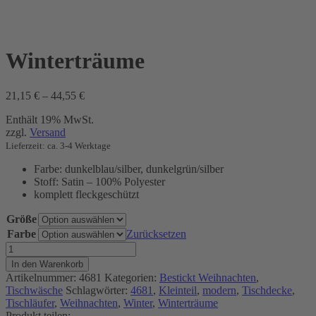
Winterträume
Preisspanne:
21,15
€
–
44,55
€
21,15 €
Enthält 19% MwSt.
bis
zzgl.
Versand
44,55 €
Lieferzeit: ca. 3-4 Werktage
Farbe: dunkelblau/silber, dunkelgrün/silber
Stoff: Satin – 100% Polyester
komplett fleckgeschützt
Größe
Farbe
Zurücksetzen
Winterträume
Menge
In den Warenkorb
Artikelnummer:
4681
Kategorien:
Bestickt Weihnachten
,
Tischwäsche
Schlagwörter:
4681
,
Kleinteil
,
modern
,
Tischdecke
,
Tischläufer
,
Weihnachten
,
Winter
,
Winterträume
Produkt teilen: