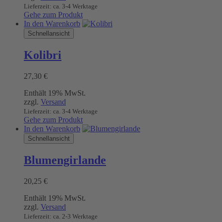
Lieferzeit: ca. 3-4 Werktage
der
Gehe zum Produkt
Produktseite
In den Warenkorb
gewählt
Schnellansicht
werden
Kolibri
27,30
€
Enthält 19% MwSt.
zzgl.
Versand
Lieferzeit: ca. 3-4 Werktage
Gehe zum Produkt
In den Warenkorb
Schnellansicht
Blumengirlande
20,25
€
Enthält 19% MwSt.
zzgl.
Versand
Lieferzeit: ca. 2-3 Werktage