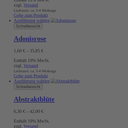
bis
können
zzgl.
Versand
35,70 €
auf
Lieferzeit: ca. 3-4 Werktage
der
Gehe zum Produkt
Produktseite
Dieses
Ausführung wählen
gewählt
Produkt
Schnellansicht
werden
weist
mehrere
Adonisrose
Varianten
auf.
Preisspanne:
1,60
€
–
35,85
€
Die
1,60 €
Optionen
Enthält 19% MwSt.
bis
können
zzgl.
Versand
35,85 €
auf
Lieferzeit: ca. 3-4 Werktage
der
Gehe zum Produkt
Produktseite
Dieses
Ausführung wählen
gewählt
Produkt
Schnellansicht
werden
weist
mehrere
Abstraktblüte
Varianten
auf.
Preisspanne:
6,30
€
–
42,00
€
Die
6,30 €
Optionen
Enthält 19% MwSt.
bis
können
zzgl.
Versand
42,00 €
auf