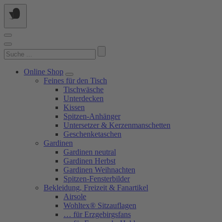
Springe
zum
Inhalt
Suchen
nach:
Online Shop
Feines für den Tisch
Tischwäsche
Unterdecken
Kissen
Spitzen-Anhänger
Untersetzer & Kerzenmanschetten
Geschenketaschen
Gardinen
Gardinen neutral
Gardinen Herbst
Gardinen Weihnachten
Spitzen-Fensterbilder
Bekleidung, Freizeit & Fanartikel
Airsole
Wohltex® Sitzauflagen
… für Erzgebirgsfans