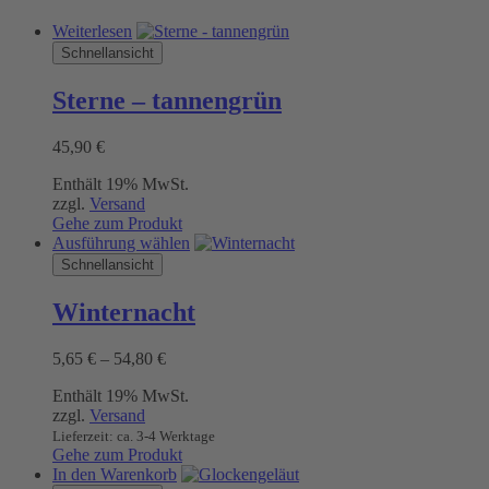
Weiterlesen
Schnellansicht
Sterne – tannengrün
45,90
€
Enthält 19% MwSt.
zzgl.
Versand
Gehe zum Produkt
Dieses
Ausführung wählen
Produkt
Schnellansicht
weist
mehrere
Winternacht
Varianten
auf.
Preisspanne:
5,65
€
–
54,80
€
Die
5,65 €
Optionen
Enthält 19% MwSt.
bis
können
zzgl.
Versand
54,80 €
auf
Lieferzeit: ca. 3-4 Werktage
der
Gehe zum Produkt
Produktseite
In den Warenkorb
gewählt