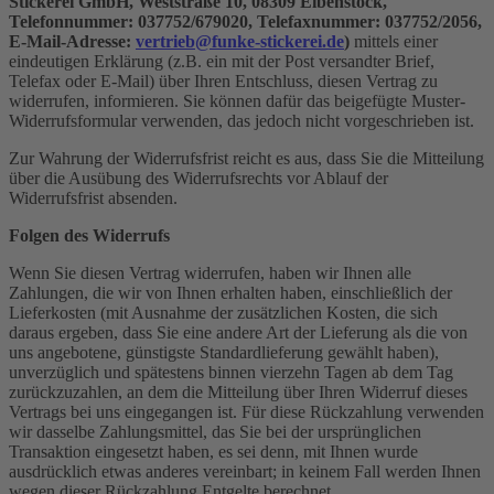
Stickerei GmbH, Weststraße 10, 08309 Eibenstock,
Telefonnummer: 037752/679020, Telefaxnummer: 037752/2056,
E-Mail-Adresse:
vertrieb@funke-stickerei.de
)
mittels einer
eindeutigen Erklärung (z.B. ein mit der Post versandter Brief,
Telefax oder E-Mail) über Ihren Entschluss, diesen Vertrag zu
widerrufen, informieren. Sie können dafür das beigefügte Muster-
Widerrufsformular verwenden, das jedoch nicht vorgeschrieben ist.
Zur Wahrung der Widerrufsfrist reicht es aus, dass Sie die Mitteilung
über die Ausübung des Widerrufsrechts vor Ablauf der
Widerrufsfrist absenden.
Folgen des Widerrufs
Wenn Sie diesen Vertrag widerrufen, haben wir Ihnen alle
Zahlungen, die wir von Ihnen erhalten haben, einschließlich der
Lieferkosten (mit Ausnahme der zusätzlichen Kosten, die sich
daraus ergeben, dass Sie eine andere Art der Lieferung als die von
uns angebotene, günstigste Standardlieferung gewählt haben),
unverzüglich und spätestens binnen vierzehn Tagen ab dem Tag
zurückzuzahlen, an dem die Mitteilung über Ihren Widerruf dieses
Vertrags bei uns eingegangen ist. Für diese Rückzahlung verwenden
wir dasselbe Zahlungsmittel, das Sie bei der ursprünglichen
Transaktion eingesetzt haben, es sei denn, mit Ihnen wurde
ausdrücklich etwas anderes vereinbart; in keinem Fall werden Ihnen
wegen dieser Rückzahlung Entgelte berechnet.