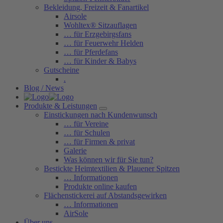
Bekleidung, Freizeit & Fanartikel
Airsole
Wohltex® Sitzauflagen
… für Erzgebirgsfans
… für Feuerwehr Helden
… für Pferdefans
… für Kinder & Babys
Gutscheine
.
Blog / News
Produkte & Leistungen
Einstickungen nach Kundenwunsch
… für Vereine
… für Schulen
… für Firmen & privat
Galerie
Was können wir für Sie tun?
Bestickte Heimtextilien & Plauener Spitzen
… Informationen
Produkte online kaufen
Flächenstickerei auf Abstandsgewirken
… Informationen
AirSole
Über uns