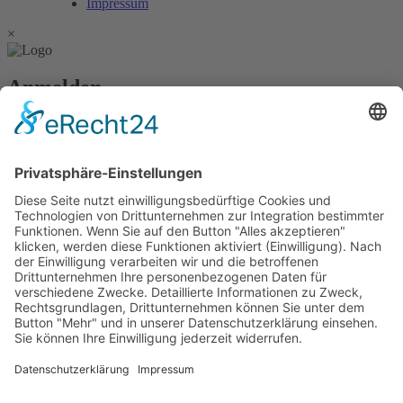
Impressum
×
Anmelden
Passwort vergessen?
Angemeldet bleiben
Anmelden
Zum Inhalt springen
Vertrag widerrufen
Werkzeugleiste öffnen
Eingabehilfen
Text vergrößern