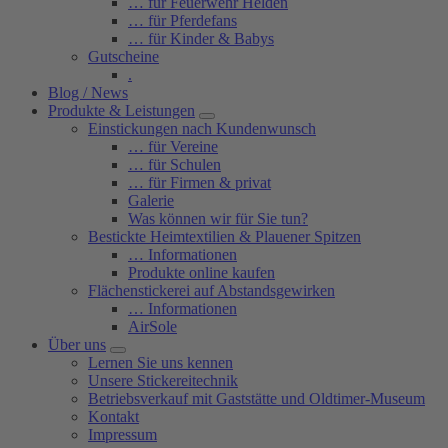
… für Feuerwehr Helden
… für Pferdefans
… für Kinder & Babys
Gutscheine
.
Blog / News
Produkte & Leistungen
Einstickungen nach Kundenwunsch
… für Vereine
… für Schulen
… für Firmen & privat
Galerie
Was können wir für Sie tun?
Bestickte Heimtextilien & Plauener Spitzen
… Informationen
Produkte online kaufen
Flächenstickerei auf Abstandsgewirken
… Informationen
AirSole
Über uns
Lernen Sie uns kennen
Unsere Stickereitechnik
Betriebsverkauf mit Gaststätte und Oldtimer-Museum
Kontakt
Impressum