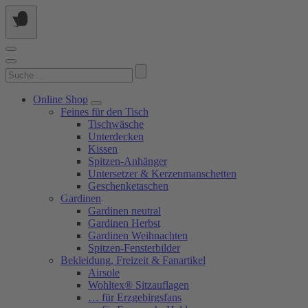
Springe
zum
Inhalt
Suchen
nach:
Online Shop
Feines für den Tisch
Tischwäsche
Unterdecken
Kissen
Spitzen-Anhänger
Untersetzer & Kerzenmanschetten
Geschenketaschen
Gardinen
Gardinen neutral
Gardinen Herbst
Gardinen Weihnachten
Spitzen-Fensterbilder
Bekleidung, Freizeit & Fanartikel
Airsole
Wohltex® Sitzauflagen
… für Erzgebirgsfans