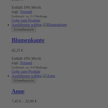
Enthält 19% MwSt.
zzgl.
Versand
Lieferzeit: ca. 2-3 Werktage
Gehe zum Produkt
Dieses
Ausführung wählen
Produkt
Schnellansicht
weist
mehrere
Blumenkante
Varianten
auf.
42,25
€
Die
Optionen
Enthält 19% MwSt.
können
zzgl.
Versand
auf
Lieferzeit: ca. 3-4 Werktage
der
Gehe zum Produkt
Produktseite
Dieses
Ausführung wählen
gewählt
Produkt
Schnellansicht
werden
weist
mehrere
Anne
Varianten
auf.
Preisspanne:
7,45
€
–
32,90
€
Die
7,45 €
Optionen