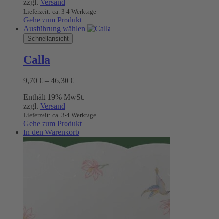
zzgl.
Versand
40,60 €
auf
Lieferzeit: ca. 3-4 Werktage
der
Gehe zum Produkt
Produktseite
Dieses
Ausführung wählen
gewählt
Produkt
Schnellansicht
werden
weist
mehrere
Calla
Varianten
auf.
Preisspanne:
9,70
€
–
46,30
€
Die
9,70 €
Optionen
Enthält 19% MwSt.
bis
können
zzgl.
Versand
46,30 €
auf
Lieferzeit: ca. 3-4 Werktage
der
Gehe zum Produkt
Produktseite
In den Warenkorb
gewählt
werden