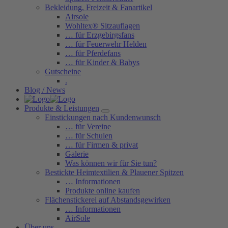
Bekleidung, Freizeit & Fanartikel
Airsole
Wohltex® Sitzauflagen
… für Erzgebirgsfans
… für Feuerwehr Helden
… für Pferdefans
… für Kinder & Babys
Gutscheine
.
Blog / News
Produkte & Leistungen
Einstickungen nach Kundenwunsch
… für Vereine
… für Schulen
… für Firmen & privat
Galerie
Was können wir für Sie tun?
Bestickte Heimtextilien & Plauener Spitzen
… Informationen
Produkte online kaufen
Flächenstickerei auf Abstandsgewirken
… Informationen
AirSole
Über uns