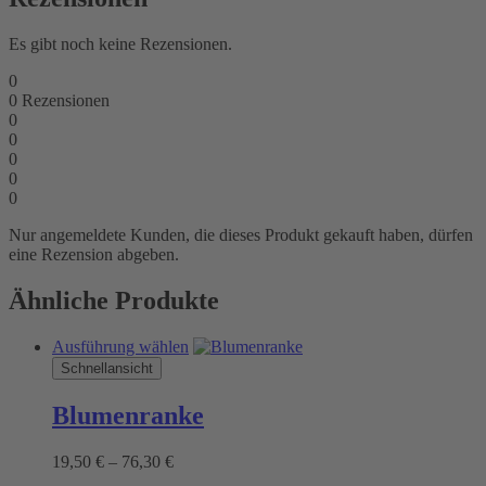
Es gibt noch keine Rezensionen.
0
0
Rezensionen
0
0
0
0
0
Nur angemeldete Kunden, die dieses Produkt gekauft haben, dürfen
eine Rezension abgeben.
Ähnliche Produkte
Dieses
Ausführung wählen
Produkt
Schnellansicht
weist
mehrere
Blumenranke
Varianten
auf.
Preisspanne:
19,50
€
–
76,30
€
Die
19,50 €
Optionen