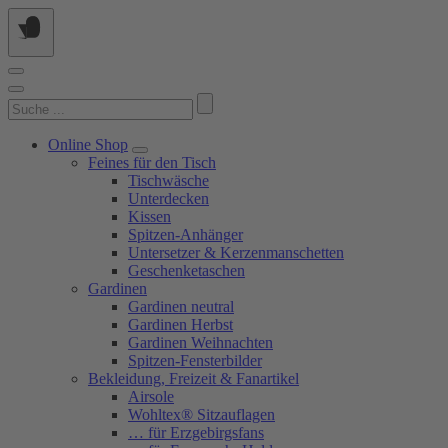
Springe
zum
Inhalt
Suchen
nach:
Online Shop
Feines für den Tisch
Tischwäsche
Unterdecken
Kissen
Spitzen-Anhänger
Untersetzer & Kerzenmanschetten
Geschenketaschen
Gardinen
Gardinen neutral
Gardinen Herbst
Gardinen Weihnachten
Spitzen-Fensterbilder
Bekleidung, Freizeit & Fanartikel
Airsole
Wohltex® Sitzauflagen
… für Erzgebirgsfans