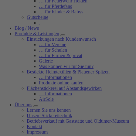
… für Feuerwehr Helden
… für Pferdefans
… für Kinder & Babys
Gutscheine
.
Blog / News
Produkte & Leistungen
Einstickungen nach Kundenwunsch
… für Vereine
… für Schulen
… für Firmen & privat
Galerie
Was können wir für Sie tun?
Bestickte Heimtextilien & Plauener Spitzen
… Informationen
Produkte online kaufen
Flächenstickerei auf Abstandsgewirken
… Informationen
AirSole
Über uns
Lernen Sie uns kennen
Unsere Stickereitechnik
Betriebsverkauf mit Gaststätte und Oldtimer-Museum
Kontakt
Impressum