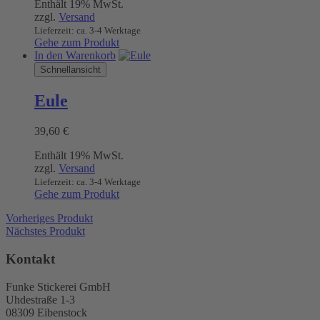
Enthält 19% MwSt.
bis
können
zzgl.
Versand
32,90 €
auf
Lieferzeit: ca. 3-4 Werktage
der
Gehe zum Produkt
Produktseite
In den Warenkorb
gewählt
Schnellansicht
werden
Eule
39,60
€
Enthält 19% MwSt.
zzgl.
Versand
Lieferzeit: ca. 3-4 Werktage
Gehe zum Produkt
Vorheriges Produkt
Nächstes Produkt
Kontakt
Funke Stickerei GmbH
Uhdestraße 1-3
08309 Eibenstock