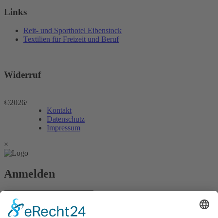
Links
Reit- und Sporthotel Eibenstock
Textilien für Freizeit und Beruf
Widerruf
©2026
/
Kontakt
Datenschutz
Impressum
×
Anmelden