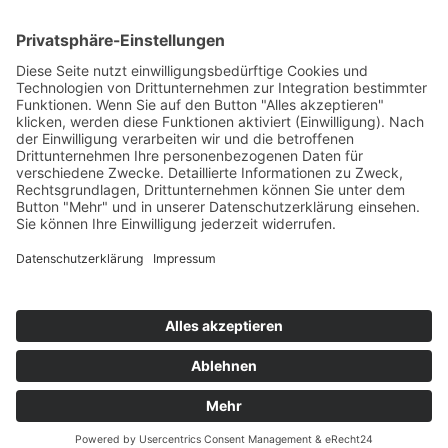
Passwort vergessen?
Angemeldet bleiben
Anmelden
Zum Inhalt springen
Vertrag widerrufen
Werkzeugleiste öffnen
Eingabehilfen
Text vergrößern
Text verkleinern
Graustufen
Hoher Kontrast
Negativer Kontrast
Heller Hintergrund
Links unterstrichen
Lesbare Schriften
Zurücksetzen