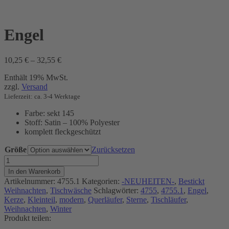
Engel
Preisspanne:
10,25
€
–
32,55
€
10,25 €
Enthält 19% MwSt.
bis
zzgl.
Versand
32,55 €
Lieferzeit: ca. 3-4 Werktage
Farbe: sekt 145
Stoff: Satin – 100% Polyester
komplett fleckgeschützt
Größe
Zurücksetzen
Engel
Menge
In den Warenkorb
Artikelnummer:
4755.1
Kategorien:
-NEUHEITEN-
,
Bestickt
Weihnachten
,
Tischwäsche
Schlagwörter:
4755
,
4755.1
,
Engel
,
Kerze
,
Kleinteil
,
modern
,
Querläufer
,
Sterne
,
Tischläufer
,
Weihnachten
,
Winter
Produkt teilen: