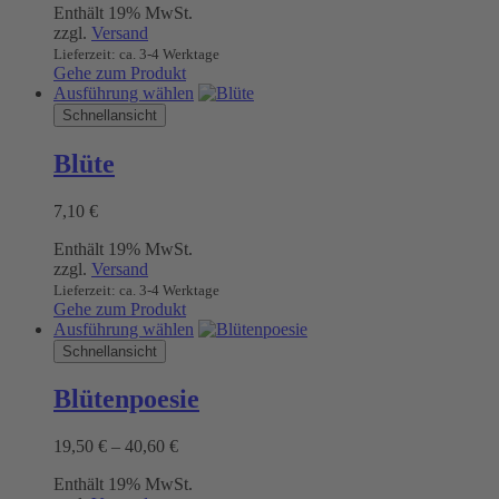
Enthält 19% MwSt.
bis
können
zzgl.
Versand
76,30 €
auf
Lieferzeit: ca. 3-4 Werktage
der
Gehe zum Produkt
Produktseite
Dieses
Ausführung wählen
gewählt
Produkt
Schnellansicht
werden
weist
mehrere
Blüte
Varianten
auf.
7,10
€
Die
Optionen
Enthält 19% MwSt.
können
zzgl.
Versand
auf
Lieferzeit: ca. 3-4 Werktage
der
Gehe zum Produkt
Produktseite
Dieses
Ausführung wählen
gewählt
Produkt
Schnellansicht
werden
weist
mehrere
Blütenpoesie
Varianten
auf.
Preisspanne:
19,50
€
–
40,60
€
Die
19,50 €
Optionen
Enthält 19% MwSt.
bis
können