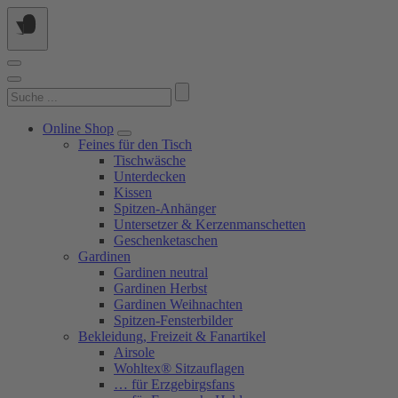
Springe
zum
Inhalt
Suchen
nach:
Online Shop
Feines für den Tisch
Tischwäsche
Unterdecken
Kissen
Spitzen-Anhänger
Untersetzer & Kerzenmanschetten
Geschenketaschen
Gardinen
Gardinen neutral
Gardinen Herbst
Gardinen Weihnachten
Spitzen-Fensterbilder
Bekleidung, Freizeit & Fanartikel
Airsole
Wohltex® Sitzauflagen
… für Erzgebirgsfans