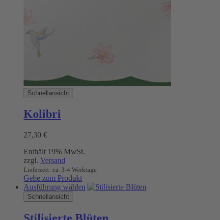
Schnellansicht
Kolibri
27,30
€
Enthält 19% MwSt.
zzgl.
Versand
Lieferzeit: ca. 3-4 Werktage
Gehe zum Produkt
Dieses
Ausführung wählen
Produkt
Schnellansicht
weist
mehrere
Stilisierte Blüten