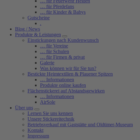
… für Feuerwehr Helden
… für Pferdefans
… für Kinder & Babys
Gutscheine
.
Blog / News
Produkte & Leistungen
Einstickungen nach Kundenwunsch
… für Vereine
… für Schulen
… für Firmen & privat
Galerie
Was können wir für Sie tun?
Bestickte Heimtextilien & Plauener Spitzen
… Informationen
Produkte online kaufen
Flächenstickerei auf Abstandsgewirken
… Informationen
AirSole
Über uns
Lernen Sie uns kennen
Unsere Stickereitechnik
Betriebsverkauf mit Gaststätte und Oldtimer-Museum
Kontakt
Impressum