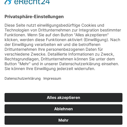
Passwort vergessen?
Angemeldet bleiben
Anmelden
Zum Inhalt springen
Vertrag widerrufen
Werkzeugleiste öffnen
Eingabehilfen
Text vergrößern
Text verkleinern
Graustufen
Hoher Kontrast
Negativer Kontrast
Heller Hintergrund
Links unterstrichen
Lesbare Schriften