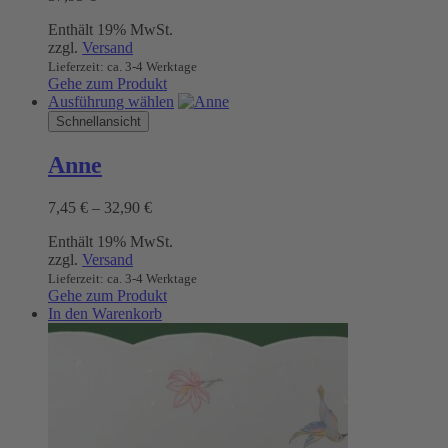
Enthält 19% MwSt.
zzgl.
Versand
Lieferzeit: ca. 3-4 Werktage
Gehe zum Produkt
Dieses
Ausführung wählen
Produkt
Schnellansicht
weist
mehrere
Anne
Varianten
auf.
Preisspanne:
7,45
€
–
32,90
€
Die
7,45 €
Optionen
Enthält 19% MwSt.
bis
können
zzgl.
Versand
32,90 €
auf
Lieferzeit: ca. 3-4 Werktage
der
Gehe zum Produkt
Produktseite
In den Warenkorb
gewählt
werden