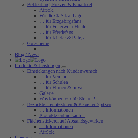
Bekleidung, Freizeit & Fanartikel
Airsole
Wohltex® Sitzauflagen
… für Erzgebirgsfans
… für Feuerwehr Helden
… für Pferdefans
… für Kinder & Babys
Gutscheine
.
Blog / News
Produkte & Leistungen
Einstickungen nach Kundenwunsch
… für Vereine
… für Schulen
… für Firmen & privat
Galerie
Was können wir für Sie tun?
Bestickte Heimtextilien & Plauener Spitzen
… Informationen
Produkte online kaufen
Flächenstickerei auf Abstandsgewirken
… Informationen
AirSole
Über uns