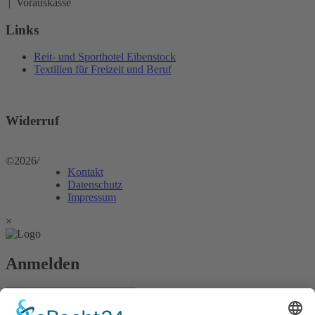
| Vorauskasse
Links
Reit- und Sporthotel Eibenstock
Textilien für Freizeit und Beruf
Widerruf
©2026
/
Kontakt
Datenschutz
Impressum
×
Anmelden