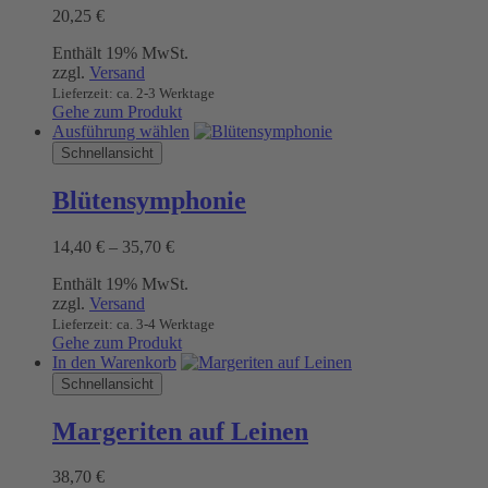
20,25
€
Enthält 19% MwSt.
zzgl.
Versand
Lieferzeit: ca. 2-3 Werktage
Gehe zum Produkt
Dieses
Ausführung wählen
Produkt
Schnellansicht
weist
mehrere
Blütensymphonie
Varianten
auf.
Preisspanne:
14,40
€
–
35,70
€
Die
14,40 €
Optionen
Enthält 19% MwSt.
bis
können
zzgl.
Versand
35,70 €
auf
Lieferzeit: ca. 3-4 Werktage
der
Gehe zum Produkt
Produktseite
In den Warenkorb
gewählt
Schnellansicht
werden
Margeriten auf Leinen
38,70
€