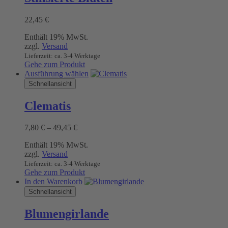
Varianten
auf.
22,45
€
Die
Optionen
Enthält 19% MwSt.
können
zzgl.
Versand
auf
Lieferzeit: ca. 3-4 Werktage
der
Gehe zum Produkt
Produktseite
Dieses
Ausführung wählen
gewählt
Produkt
Schnellansicht
werden
weist
mehrere
Clematis
Varianten
auf.
Preisspanne:
7,80
€
–
49,45
€
Die
7,80 €
Optionen
Enthält 19% MwSt.
bis
können
zzgl.
Versand
49,45 €
auf
Lieferzeit: ca. 3-4 Werktage
der
Gehe zum Produkt
Produktseite
In den Warenkorb
gewählt
Schnellansicht
werden
Blumengirlande