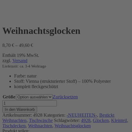
Weihnachtsglocken
Preisspanne:
8,70
€
–
49,60
€
8,70 €
Enthält 19% MwSt.
bis
zzgl.
Versand
49,60 €
Lieferzeit: ca. 3-4 Werktage
Farbe: natur
Stoff: Vienna (strukturierter Stoff) – 100% Polyester
komplett fleckgeschützt
Größe
Zurücksetzen
Weihnachtsglocken
Menge
In den Warenkorb
Artikelnummer:
4928
Kategorien:
-NEUHEITEN-
,
Bestickt
Weihnachten
,
Tischwäsche
Schlagwörter:
4928
,
Glocken
,
Kleinteil
,
Tischdecken
,
Weihnachten
,
Weihnachtsglocken
Produkt teilen: