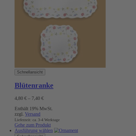
auf.
Die
Optionen
können
auf
der
Produktseite
gewählt
werden
Schnellansicht
Blütenranke
Preisspanne:
4,80
€
–
7,40
€
4,80 €
Enthält 19% MwSt.
bis
zzgl.
Versand
7,40 €
Lieferzeit: ca. 3-4 Werktage
Gehe zum Produkt
Dieses
Ausführung wählen
Produkt