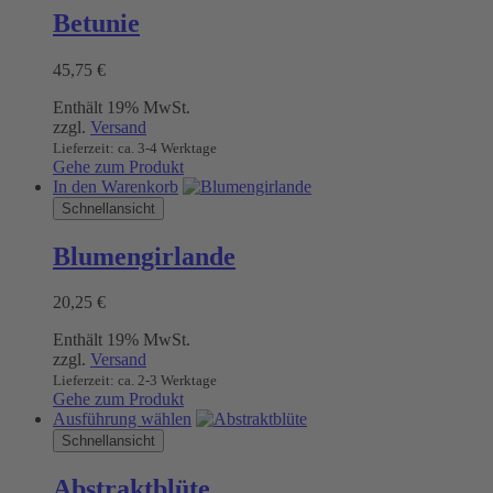
Betunie
45,75
€
Enthält 19% MwSt.
zzgl.
Versand
Lieferzeit: ca. 3-4 Werktage
Gehe zum Produkt
In den Warenkorb
Schnellansicht
Blumengirlande
20,25
€
Enthält 19% MwSt.
zzgl.
Versand
Lieferzeit: ca. 2-3 Werktage
Gehe zum Produkt
Dieses
Ausführung wählen
Produkt
Schnellansicht
weist
mehrere
Abstraktblüte