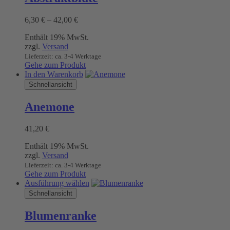
Varianten
auf.
Preisspanne:
6,30
€
–
42,00
€
Die
6,30 €
Optionen
Enthält 19% MwSt.
bis
können
zzgl.
Versand
42,00 €
auf
Lieferzeit: ca. 3-4 Werktage
der
Gehe zum Produkt
Produktseite
In den Warenkorb
gewählt
Schnellansicht
werden
Anemone
41,20
€
Enthält 19% MwSt.
zzgl.
Versand
Lieferzeit: ca. 3-4 Werktage
Gehe zum Produkt
Dieses
Ausführung wählen
Produkt
Schnellansicht
weist
mehrere
Blumenranke
Varianten
auf.