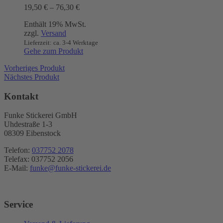
Preisspanne:
19,50
€
–
76,30
€
Die
19,50 €
Optionen
Enthält 19% MwSt.
bis
können
zzgl.
Versand
76,30 €
auf
Lieferzeit: ca. 3-4 Werktage
der
Gehe zum Produkt
Produktseite
gewählt
Vorheriges Produkt
werden
Nächstes Produkt
Kontakt
Funke Stickerei GmbH
Uhdestraße 1-3
08309 Eibenstock
Telefon:
037752 2078
Telefax: 037752 2056
E-Mail:
funke@funke-stickerei.de
Service