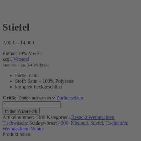
Stiefel
Preisspanne:
2,00
€
–
14,00
€
2,00 €
Enthält 19% MwSt.
bis
zzgl.
Versand
14,00 €
Lieferzeit: ca. 3-4 Werktage
Farbe: natur
Stoff: Satin – 100% Polyester
komplett fleckgeschützt
Größe
Zurücksetzen
Stiefel
Menge
In den Warenkorb
Artikelnummer:
4300
Kategorien:
Bestickt Weihnachten
,
Tischwäsche
Schlagwörter:
4300
,
Kleinteil
,
Stiefel
,
Tischläufer
,
Weihnachten
,
Winter
Produkt teilen: