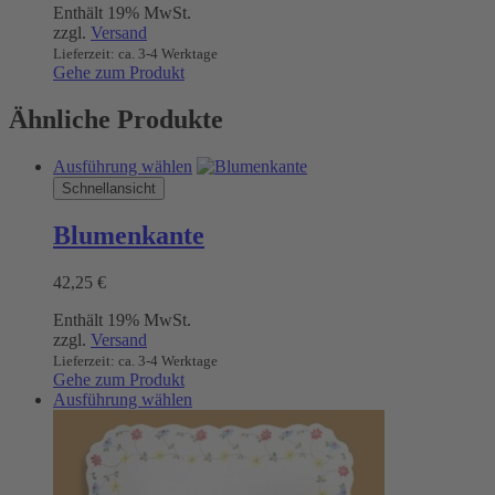
Enthält 19% MwSt.
bis
können
zzgl.
Versand
10,00 €
auf
Lieferzeit: ca. 3-4 Werktage
der
Gehe zum Produkt
Produktseite
gewählt
Ähnliche Produkte
werden
Dieses
Ausführung wählen
Produkt
Schnellansicht
weist
mehrere
Blumenkante
Varianten
auf.
42,25
€
Die
Optionen
Enthält 19% MwSt.
können
zzgl.
Versand
auf
Lieferzeit: ca. 3-4 Werktage
der
Gehe zum Produkt
Produktseite
Dieses
Ausführung wählen
gewählt
Produkt
werden
weist
mehrere
Varianten