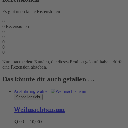
Es gibt noch keine Rezensionen.
0
0
Rezensionen
0
0
0
0
0
Nur angemeldete Kunden, die dieses Produkt gekauft haben, dürfen
eine Rezension abgeben.
Das könnte dir auch gefallen …
Dieses
Ausführung wählen
Produkt
Schnellansicht
weist
mehrere
Weihnachtsmann
Varianten
auf.
Preisspanne:
3,00
€
–
10,00
€
Die
3,00 €
Optionen