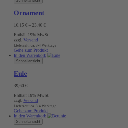
Schnellansicht
weist
mehrere
Ornament
Varianten
auf.
Preisspanne:
10,15
€
–
23,40
€
Die
10,15 €
Optionen
Enthält 19% MwSt.
bis
können
zzgl.
Versand
23,40 €
auf
Lieferzeit: ca. 3-4 Werktage
der
Gehe zum Produkt
Produktseite
In den Warenkorb
gewählt
Schnellansicht
werden
Eule
39,60
€
Enthält 19% MwSt.
zzgl.
Versand
Lieferzeit: ca. 3-4 Werktage
Gehe zum Produkt
In den Warenkorb
Schnellansicht