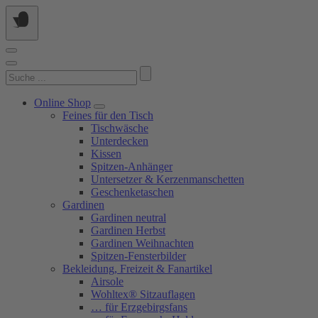
Springe
zum
Inhalt
Suchen
nach:
Online Shop
Feines für den Tisch
Tischwäsche
Unterdecken
Kissen
Spitzen-Anhänger
Untersetzer & Kerzenmanschetten
Geschenketaschen
Gardinen
Gardinen neutral
Gardinen Herbst
Gardinen Weihnachten
Spitzen-Fensterbilder
Bekleidung, Freizeit & Fanartikel
Airsole
Wohltex® Sitzauflagen
… für Erzgebirgsfans