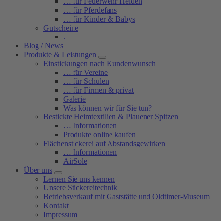
… für Feuerwehr Helden
… für Pferdefans
… für Kinder & Babys
Gutscheine
.
Blog / News
Produkte & Leistungen
Einstickungen nach Kundenwunsch
… für Vereine
… für Schulen
… für Firmen & privat
Galerie
Was können wir für Sie tun?
Bestickte Heimtextilien & Plauener Spitzen
… Informationen
Produkte online kaufen
Flächenstickerei auf Abstandsgewirken
… Informationen
AirSole
Über uns
Lernen Sie uns kennen
Unsere Stickereitechnik
Betriebsverkauf mit Gaststätte und Oldtimer-Museum
Kontakt
Impressum