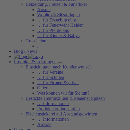
Bekleidung, Freizeit & Fanartikel
Airsole
Wohltex® Sitzauflagen
… für Erzgebirgsfans
… für Feuerwehr Helden
… für Pferdefans
… für Kinder & Babys
Gutscheine
.
Blog / News
Produkte & Leistungen
Einstickungen nach Kundenwunsch
… für Vereine
… für Schulen
… für Firmen & privat
Galerie
Was können wir für Sie tun?
Bestickte Heimtextilien & Plauener Spitzen
… Informationen
Produkte online kaufen
Flächenstickerei auf Abstandsgewirken
… Informationen
AirSole
Über uns