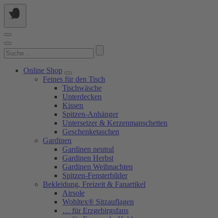
Springe
zum
Inhalt
Suchen
nach:
Online Shop
Feines für den Tisch
Tischwäsche
Unterdecken
Kissen
Spitzen-Anhänger
Untersetzer & Kerzenmanschetten
Geschenketaschen
Gardinen
Gardinen neutral
Gardinen Herbst
Gardinen Weihnachten
Spitzen-Fensterbilder
Bekleidung, Freizeit & Fanartikel
Airsole
Wohltex® Sitzauflagen
… für Erzgebirgsfans