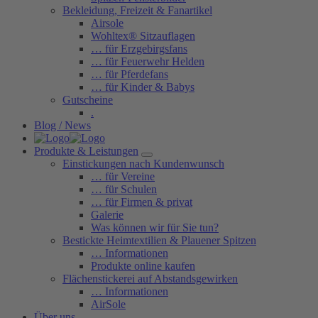
Bekleidung, Freizeit & Fanartikel
Airsole
Wohltex® Sitzauflagen
… für Erzgebirgsfans
… für Feuerwehr Helden
… für Pferdefans
… für Kinder & Babys
Gutscheine
.
Blog / News
Produkte & Leistungen
Einstickungen nach Kundenwunsch
… für Vereine
… für Schulen
… für Firmen & privat
Galerie
Was können wir für Sie tun?
Bestickte Heimtextilien & Plauener Spitzen
… Informationen
Produkte online kaufen
Flächenstickerei auf Abstandsgewirken
… Informationen
AirSole
Über uns