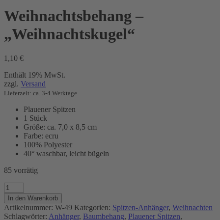
Weihnachtsbehang –
„Weihnachtskugel“
1,10
€
Enthält 19% MwSt.
zzgl.
Versand
Lieferzeit: ca. 3-4 Werktage
Plauener Spitzen
1 Stück
Größe: ca. 7,0 x 8,5 cm
Farbe: ecru
100% Polyester
40° waschbar, leicht bügeln
85 vorrätig
Weihnachtsbehang
-
In den Warenkorb
"Weihnachtskugel"
Artikelnummer:
W-49
Kategorien:
Spitzen-Anhänger
,
Weihnachten
Menge
Schlagwörter:
Anhänger
,
Baumbehang
,
Plauener Spitzen
,