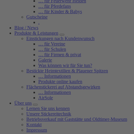
… für Feuerwehr Helden
… für Pferdefans
… für Kinder & Babys
Gutscheine
.
Blog / News
Produkte & Leistungen
Einstickungen nach Kundenwunsch
… für Vereine
… für Schulen
… für Firmen & privat
Galerie
Was können wir für Sie tun?
Bestickte Heimtextilien & Plauener Spitzen
… Informationen
Produkte online kaufen
Flächenstickerei auf Abstandsgewirken
… Informationen
AirSole
Über uns
Lernen Sie uns kennen
Unsere Stickereitechnik
Betriebsverkauf mit Gaststätte und Oldtimer-Museum
Kontakt
Impressum