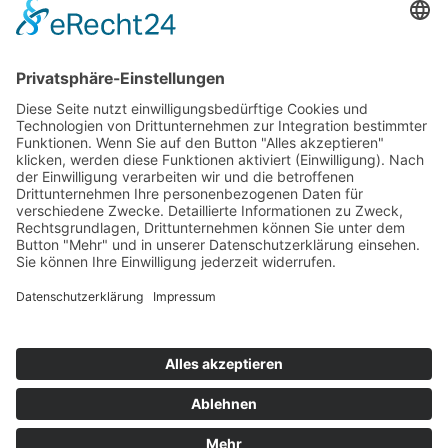
Passwort vergessen?
Angemeldet bleiben
Anmelden
Zum Inhalt springen
Vertrag widerrufen
Werkzeugleiste öffnen
Eingabehilfen
Text vergrößern
Text verkleinern
Graustufen
Hoher Kontrast
Negativer Kontrast
Heller Hintergrund
Links unterstrichen