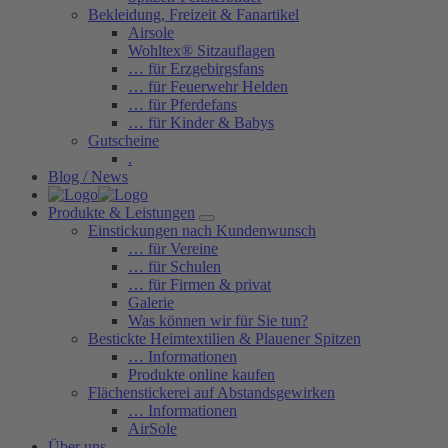
Bekleidung, Freizeit & Fanartikel
Airsole
Wohltex® Sitzauflagen
… für Erzgebirgsfans
… für Feuerwehr Helden
… für Pferdefans
… für Kinder & Babys
Gutscheine
.
Blog / News
Produkte & Leistungen
Einstickungen nach Kundenwunsch
… für Vereine
… für Schulen
… für Firmen & privat
Galerie
Was können wir für Sie tun?
Bestickte Heimtextilien & Plauener Spitzen
… Informationen
Produkte online kaufen
Flächenstickerei auf Abstandsgewirken
… Informationen
AirSole
Über uns