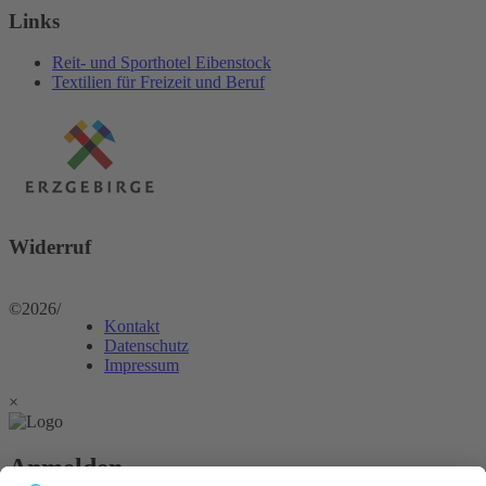
Links
Reit- und Sporthotel Eibenstock
Textilien für Freizeit und Beruf
Widerruf
©2026
/
Kontakt
Datenschutz
Impressum
×
Anmelden