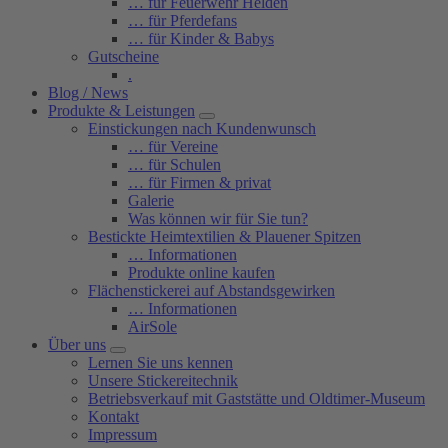
… für Feuerwehr Helden
… für Pferdefans
… für Kinder & Babys
Gutscheine
.
Blog / News
Produkte & Leistungen
Einstickungen nach Kundenwunsch
… für Vereine
… für Schulen
… für Firmen & privat
Galerie
Was können wir für Sie tun?
Bestickte Heimtextilien & Plauener Spitzen
… Informationen
Produkte online kaufen
Flächenstickerei auf Abstandsgewirken
… Informationen
AirSole
Über uns
Lernen Sie uns kennen
Unsere Stickereitechnik
Betriebsverkauf mit Gaststätte und Oldtimer-Museum
Kontakt
Impressum