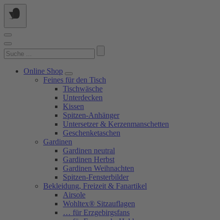
Springe
zum
Inhalt
Suchen
nach:
Online Shop
Feines für den Tisch
Tischwäsche
Unterdecken
Kissen
Spitzen-Anhänger
Untersetzer & Kerzenmanschetten
Geschenketaschen
Gardinen
Gardinen neutral
Gardinen Herbst
Gardinen Weihnachten
Spitzen-Fensterbilder
Bekleidung, Freizeit & Fanartikel
Airsole
Wohltex® Sitzauflagen
… für Erzgebirgsfans